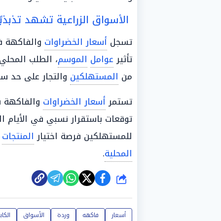
الأسواق الزراعية تشهد تذبذب
تسجل
أسعار الخضراوات
والفاكهة 
تأثير
عوامل
الموسم
، الطلب المحلي
من
المستهلكين
والتجار على حد س
تستمر
أسعار الخضراوات
والفاكهة 
توقعات باستقرار نسبي في الأيام ا
للمستهلكين فرصة اختيار
المنتجات
ب
المحلية
.
شارك
أسعار
فاكهه
وردة
الأسواق
الكاب