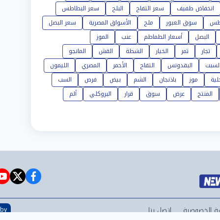
انخفاض طفيف
سعر التفاح
البلح
سعر البطاطس
طس
سوق العبور
ملح
الأسواق المصرية
سعر البصل
البصل
أسعار الطماطم
عنب
الموز
تجار
تمر
الخيار
الشطة
القش
المانجو
لسبت
البقدونس
التفاح
الأحمر
المصري
الليمون
لية
موز
باذنجان
الشم
بيض
فرص
السب
المنتج
عرض
سوق
قرار
البروكلي
ألم
e
witter
facebook
ة الخصوصية
اتصل بنا
 by