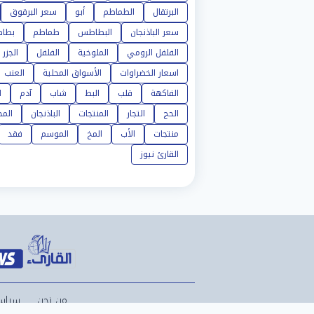
البرتقال
الطماطم
أبو
سعر البرقوق
سعر الباذنجان
البطاطس
طماطم
بطا
الفلفل الرومي
الملوخية
الفلفل
الجزر
اسعار الخضراوات
الأسواق المحلية
العنب
الفاكهة
قلب
البط
شاب
آدم
ا
الحج
التجار
المنتجات
الباذنجان
المح
منتجات
الأب
المخ
الموسم
فقد
القارئ نيوز
من نحن
سياس