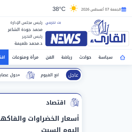
38°C
الجمعة 07 أغسطس 2026
رئيس مجلس الإدارة
محمد جودة الشاعر
رئيس التحرير
د.محمد طعيمة
سياسة
حوادث
رياضة
الفن
مرأة ومنوعات
اقت
عاجل
د كيميائية بأحد مصانع الفيوم
«دول عصابة».. أنس وائل يكش
اقتصاد
أسعار الخضراوات والفاكه
اليوم السبت