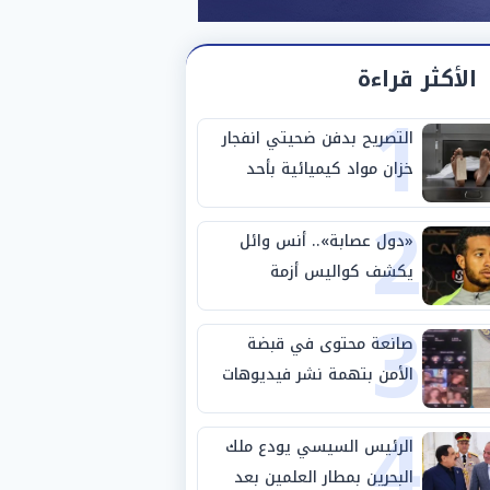
الأكثر قراءة
1
التصريح بدفن ضحيتي انفجار
خزان مواد كيميائية بأحد
2
مصانع الفيوم
«دول عصابة».. أنس وائل
يكشف كواليس أزمة
3
استبعاده المفاجئ من
الزمالك
صانعة محتوى في قبضة
الأمن بتهمة نشر فيديوهات
4
خادشة للحياء
الرئيس السيسي يودع ملك
البحرين بمطار العلمين بعد