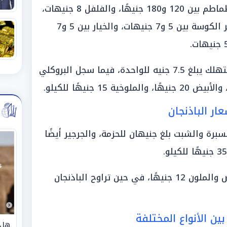
في سوق العبور، بلغ سعر قفص الطماطم بين 120 و180 جنيهًا، والفلفل 8 جنيهات،
والليمون 5 جنيهات، بينما تراوح سعر الكوسة بين 5 و7 جنيهات، والخيار بين 5 و7
وذكر التجار أن سعر الكابوتشا للمستهلك يبلغ 7.5 جنيه للواحدة، فيما سجل البروكلي
ار الباذنجان
برة والشبت بلغ جنيهان للحزمة، والجرجير أيضًا
وسجل سعر الباذنجان الأسود والأبيض والملون 12 جنيهًا، في حين تراوح الباذنجان
ين الأنواع المختلفة
هل 