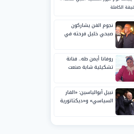
يقة الكاملة
نجوم الفن يشاركون
صبحي خليل فرحته في
حفل زفاف ابنته
روفانا أيمن طه.. فنانة
تشكيلية شابة صنعت
اسمها بالإبداع وحصدت
الجوائز منذ الصغر
نبيل أبوالياسين: «الفار
السياسي» و«ديكتاتورية
الميم» يدفنان «نزاهة
الفيفا».. وإقالة
«إنفانتينو» باتت حتمية