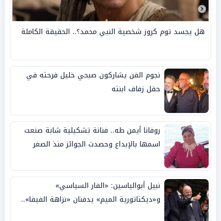
هل يجسد توم كروز شخصية النبي محمد؟.. الحقيقة الكاملة
نجوم الفن يشاركون صبحي خليل فرحته في
حفل زفاف ابنته
روفانا أيمن طه.. فنانة تشكيلية شابة صنعت
اسمها بالإبداع وحصدت الجوائز منذ الصغر
نبيل أبوالياسين: «الفار السياسي»
و«ديكتاتورية الميم» يدفنان «نزاهة الفيفا»..
وإقالة «إنفانتينو» باتت حتمية