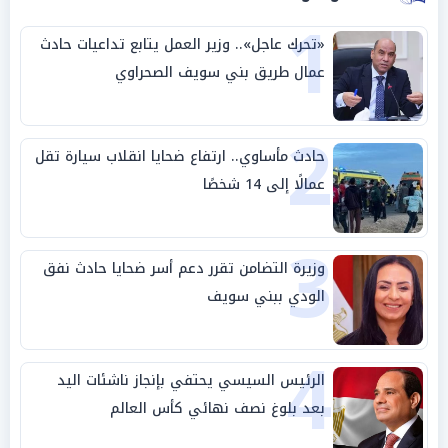
1
«تحرك عاجل».. وزير العمل يتابع تداعيات حادث
عمال طريق بني سويف الصحراوي
2
حادث مأساوي.. ارتفاع ضحايا انقلاب سيارة تقل
عمالًا إلى 14 شخصًا
3
وزيرة التضامن تقرر دعم أسر ضحايا حادث نفق
الودي ببني سويف
4
الرئيس السيسي يحتفي بإنجاز ناشئات اليد
بعد بلوغ نصف نهائي كأس العالم