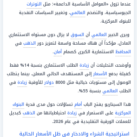
عندما تزول «العوامل الأساسية الداعمة»؛ مثل
التوترات
الجيوسياسية، والتضخم
العالمي
، وتغيير السياسات النقدية
للبنوك المركزية.
ويرى الخبير
العالمي
أن
السوق
لا يزال دون مستواه الاستثماري
العادل، مؤكداً أن هناك مساحة واسعة لتعزيز دور
الذهب
في
المحافظ
الاستثمارية الكبرى كصمام
أمان
.
وأوضحت التحليلات أن
زيادة
الطلب الاستثماري بنسبة 14% فقط
كفيلة بدفع
الأسعار
إلى المستهدف الحالي المعلن، بينما يتطلب
الوصول إلى مستويات خيالية مثل 8000
دولار
للأوقية
زيادة
في
الطلب
العالمي
بنسبة 55%.
هذا السيناريو يفتح الباب
أمام
تساؤلات حول مدى قدرة
البنوك
المركزية
على الاستمرار في
زيادة
احتياطياتها من
الذهب
كبديل
للعملات الورقية التقليدية في عام 2026.
استراتيجية الشراء والادخار في ظل الأسعار الحالية