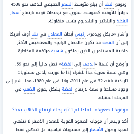
وتوقع
البنك
أن يبلغ متوسط
السعر
الحقيقي للذهب نحو 4538
دولاراً للأوقية كمتوسط سنوي، مع ترجيحات قوية بارتفاع
أسعار
الفضة
والبلاتين والبلاديوم بنسب متفاوتة.
وأشار «مايكل ويدمر»،
رئيس
أبحاث
المعادن
في
بنك
أوف أمريكا،
إلى أن
الفضة
قد تكون «الحصان الرابح» والمغناطيس الأكثر
جاذبية للمستثمرين الذين يملكون
شهية
مرتفعة للمخاطرة.
وأوضح أن نسبة «
الذهب
إلى
الفضة
» تصل حالياً إلى نحو 59،
وهي نسبة مغرية جداً للشراء إذا ما قورنت بأدنى مستويات
تاريخية بلغت 32 في عام 2011، و14 في عام 1980، مما يشير إلى
وجود مساحة واسعة لارتفاع
الفضة
بشكل يفوق
الذهب
في
المرحلة المقبلة.
«وقود الصعود».. لماذا لم تنتهِ رحلة ارتفاع الذهب بعد؟
أكد ويدمر أن موجات الصعود القوية للمعدن الأصفر لا تنتهي
لمجرد وصول
الأسعار
إلى مستويات قياسية، بل تنتهي فقط