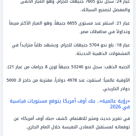
عيار 24: سجل نحو 7605 جنيهات للجرام، وهو العيار الأنقى
والمفضل لتصنيع السبائك.
عيار 21: استقر عند مستوى 6655 جنيهاً، وهو العيار الأكثر مبيعاً
وتداولاً في محافظات مصر.
عيار 18: بلغ نحو 5704 جنيهات للجرام، ويشهد طلباً متزايداً في
المشغولات الذهبية الحديثة.
الجنيه الذهب: سجل نحو 53240 جنيهاً (وزن 8 جرامات من عيار 21).
الأوقية عالمياً: استقرت عند 4978 دولاراً، مقتربة من حاجز الـ 5000
دولار التاريخي.
«رؤية عالمية».. بنك أوف أمريكا يتوقع مستويات قياسية
في 2026
في تقرير حديث ومثير للاهتمام، كشف «بنك أوف أمريكا» عن
توقعاته لمستقبل المعادن النفيسة خلال العام الجاري.