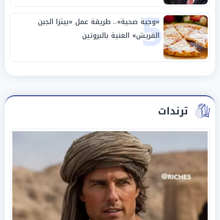
5
«وجبة صحية».. طريقة عمل «بيتزا الجبن
القريش» الغنية بالبروتين
ترندات