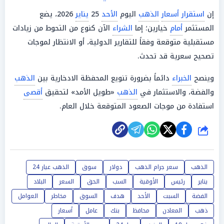
إن
استقرار أسعار
الذهب
اليوم
الأحد
25
يناير
2026، يضع
المستثمر
أمام
خيارين؛ إما
الشراء
الآن كنوع من التحوط من زيادات
مستقبلية متوقعة وفقاً للتقارير الدولية، أو الانتظار لموجات
تصحيح سعرية قد تحدث.
وينصح
الخبراء
دائماً بضرورة تنويع المحفظة الادخارية بين
الذهب
والفضة، والاستثمار في
الذهب
«طويل الأمد» لتحقيق
أقصى
استفادة من موجات الصعود المتوقعة خلال العام.
شارك
الذهب
سعر جرام الذهب
دولار
سوق
الذهب عيار 24
يناير
رئيس
الأوقية
السب
الحق
السعر
البلاد
الفضة
السبت
الأحد
هدف
السوق
مخاطر
العوامل
ذهب
المعادن
محافظ
بنك
عامل
أسعار