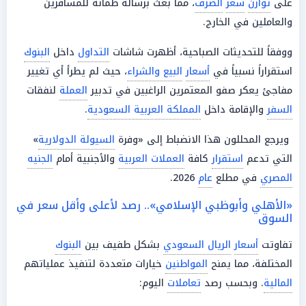
على
توازن
سعر
الصرف
، مما بعث برسالة طمأنة للمسافرين
والعاملين في الخارج.
ووفقاً للتحديثات الصباحية، أظهرت شاشات
التداول
داخل
البنوك
استقراراً نسبياً في
أسعار
البيع والشراء
، حيث لم يطرأ أي تغيير
مفاجئ يعكر صفو المعتمرين الراغبين في تدبير
العملة
لنفقات
السفر
والإقامة داخل
المملكة العربية السعودية
.
ويرجع المحللون هذا الانضباط إلى «وفرة
السيولة الدولارية
»
التي تدعم
استقرار
كافة
العملات العربية
والأجنبية أمام
الجنيه
المصري
في مطلع
عام
2026.
«الأهلي وأبوظبي الإسلامي».. رصد لأعلى وأقل سعر في
السوق
تفاوتت
أسعار
الريال السعودي
بشكل طفيف بين
البنوك
المختلفة، مما يمنح
المواطنين
خيارات متعددة لتنفيذ عملياتهم
المالية
. وبحسب رصد
تعاملات
اليوم: