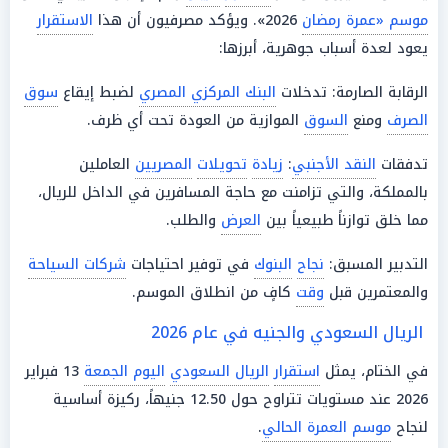
موسم «عمرة رمضان
2026». ويؤكد مصرفيون أن هذا
الاستقرار
يعود لعدة أسباب جوهرية، أبرزها:
الرقابة الصارمة: تدخلات
البنك المركزي المصري
لضبط إيقاع
سوق
الصرف
ومنع
السوق
الموازية من العودة تحت أي ظرف.
تدفقات
النقد الأجنبي
:
زيادة
تحويلات
المصريين
العاملين
بالمملكة، والتي تزامنت مع حاجة المسافرين في الداخل للريال،
مما خلق توازناً طبيعياً بين
العرض
والطلب.
التدبير المسبق:
نجاح
البنوك
في توفير احتياجات
شركات السياحة
والمعتمرين قبل
وقت
كافٍ من انطلاق الموسم.
الريال السعودي والجنيه في عام 2026
في الختام، يمثل
استقرار
الريال السعودي
اليوم الجمعة
13 فبراير
2026 عند مستويات تتراوح حول 12.50 جنيهاً، ركيزة أساسية
لنجاح
موسم العمرة الحالي
.