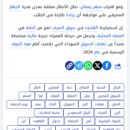
ومع اقتراب
شهر رمضان
، تظل الأنظار معلقة بمدى قدرة
الجهاز
المصرفي على مواجهة أي
زيادة
طارئة في الطلب.
إن استمرارية
الهدوء
في
سوق
الصرف
تعزز من
الثقة
في
العملة
المحلية
، وتجعل من «رحلة العمرة» تجربة
مالية
منضبطة
بعيداً عن
تقلبات
السوق
السوداء التي تلاشت أمام
قوة
البنوك
الرسمية في
عام
2026.
شارك
الريال
الجنيه
القطاع
دية
المصري
المال
السوق المصري
عمل
العملة
البنوك
قنا
السفر
العمل
نفقات
البن
التمويل
البنك
مصر
يوم الجمعة
الرى
الشراء
الريال السعودي
تنمية الصادرات
البنوك المصرية
أمن
الجمعة
جدول
القاهرة
آبل
بنك القاهرة
الصباح
النقد الاجنبي
أجنبى
القطاع المصرفي