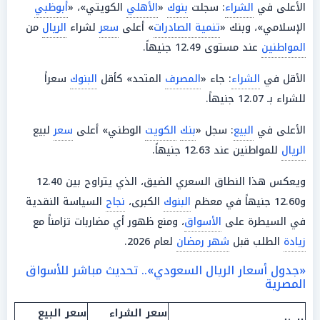
الأعلى في
الشراء
: سجلت
بنوك
«
الأهلي
الكويتي»، «
أبوظبي
الإسلامي»، وبنك «
تنمية الصادرات
» أعلى
سعر
لشراء
الريال
من
المواطنين
عند مستوى 12.49 جنيهاً.
الأقل في
الشراء
: جاء «
المصرف
المتحد» كأقل
البنوك
سعراً
للشراء بـ 12.07 جنيهاً.
الأعلى في
البيع
: سجل «
بنك
الكويت
الوطني» أعلى
سعر
لبيع
الريال
للمواطنين عند 12.63 جنيهاً.
ويعكس هذا النطاق السعري الضيق، الذي يتراوح بين 12.40
و12.60 جنيهاً في معظم
البنوك
الكبرى،
نجاح
السياسة النقدية
في السيطرة على
الأسواق
، ومنع ظهور أي مضاربات تزامناً مع
زيادة
الطلب قبل
شهر رمضان
لعام 2026.
«جدول أسعار الريال السعودي».. تحديث مباشر للأسواق
المصرية
سعر الشراء
سعر البيع