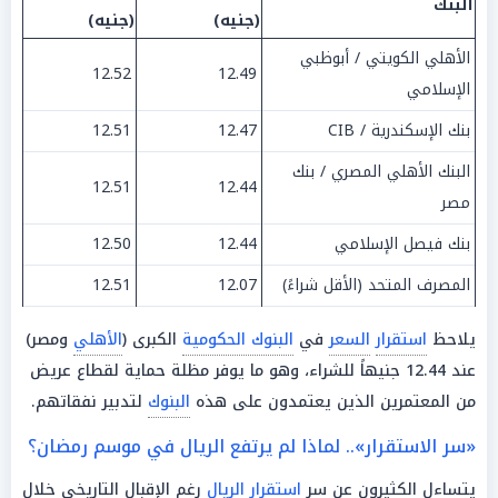
البنك
(جنيه)
(جنيه)
الأهلي الكويتي / أبوظبي
12.52
12.49
الإسلامي
بنك الإسكندرية / CIB
12.47
12.51
البنك الأهلي المصري / بنك
12.51
12.44
مصر
بنك فيصل الإسلامي
12.44
12.50
المصرف المتحد (الأقل شراءً)
12.07
12.51
يلاحظ
استقرار
السعر
في
البنوك الحكومية
الكبرى (
الأهلي
ومصر)
عند 12.44 جنيهاً للشراء، وهو ما يوفر مظلة حماية لقطاع عريض
من المعتمرين الذين يعتمدون على هذه
البنوك
لتدبير نفقاتهم.
«سر الاستقرار».. لماذا لم يرتفع الريال في موسم رمضان؟
يتساءل الكثيرون عن سر
استقرار
الريال
رغم الإقبال التاريخي خلال