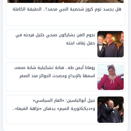
هل يجسد توم كروز شخصية النبي محمد؟.. الحقيقة الكاملة
نجوم الفن يشاركون صبحي خليل فرحته في
حفل زفاف ابنته
روفانا أيمن طه.. فنانة تشكيلية شابة صنعت
اسمها بالإبداع وحصدت الجوائز منذ الصغر
نبيل أبوالياسين: «الفار السياسي»
و«ديكتاتورية الميم» يدفنان «نزاهة الفيفا»..
وإقالة «إنفانتينو» باتت حتمية