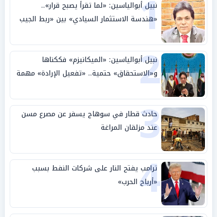
1
نبيل أبوالياسين: «لما تقرأ يصبح قرار»..
«هندسة الاستثمار السيادي» بين «ربط الجيب
بالوطن» و«سيادة الكلمة»
2
نبيل أبوالياسين: «الميكانيزم» فككناها
و«الاستحقاق» حتمية.. «تفعيل الإرادة» مهمة
الجامعة العربية
3
حادث قطار في سوهاج يسفر عن مصرع مسن
عند مزلقان المراغة
4
ترامب يفتح النار على شركات النفط بسبب
«أرباح الحرب»