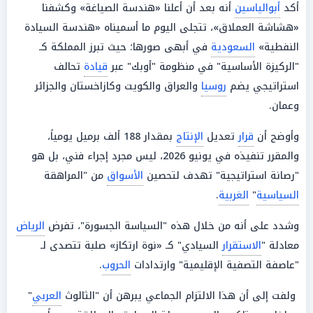
أكد
أبوالياسين
أنه بعد أن أعلنا «هندسة الصياغة» وكشفنا
«هشاشة العملاق»، تتجلى اليوم ما أسميناه «هندسة السيادة
النفطية»
السعودية
في أبهى صورها؛ حيث تبرز المملكة كـ
"الركيزة الأساسية" في منظومة "أوبك" عبر
قيادة
تحالف
استراتيجي يضم
روسيا
والعراق والكويت وكازاخستان والجزائر
وعمان.
وأوضح أن
قرار
تعديل
الإنتاج
بمقدار 188 ألف برميل يومياً،
والمقرر تنفيذه في يونيو 2026، ليس مجرد إجراء فني، بل هو
"رصانة استراتيجية" تهدف لتحصين
الأسواق
من "المراهقة
السياسية
"
الغربية
.
وشدد على أنه من خلال هذه "السياسة الجسورة"، تفرض
الرياض
معادلة "
الاستقرار
السيادي" كـ «نوة ارتكاز» صلبة تتصدى لـ
"عاصفة التصفية الإقليمية" وارتدادات
الحروب
.
ولفت إلى أن هذا الالتزام الجماعي يبرهن أن "الثالوث
العربي
"