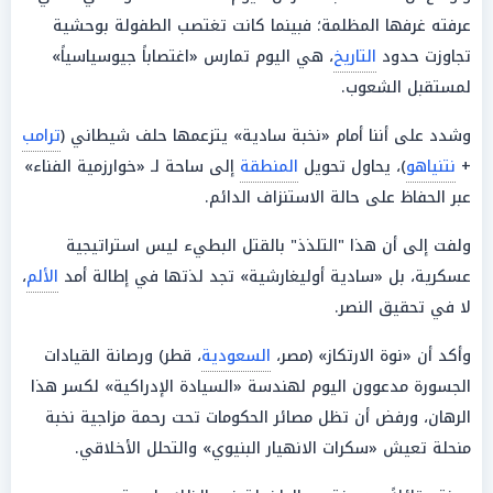
عرفته غرفها المظلمة؛ فبينما كانت تغتصب الطفولة بوحشية
تجاوزت حدود
التاريخ
، هي اليوم تمارس «اغتصاباً جيوسياسياً»
لمستقبل الشعوب.
وشدد على أننا أمام «نخبة سادية» يتزعمها حلف شيطاني (
ترامب
+
نتنياهو
)، يحاول تحويل
المنطقة
إلى ساحة لـ «خوارزمية الفناء»
عبر الحفاظ على حالة الاستنزاف الدائم.
ولفت إلى أن هذا "التلذذ" بالقتل البطيء ليس استراتيجية
عسكرية، بل «سادية أوليغارشية» تجد لذتها في إطالة أمد
الألم
،
لا في تحقيق النصر.
وأكد أن «نوة الارتكاز» (مصر،
السعودية
، قطر) ورصانة القيادات
الجسورة مدعوون اليوم لهندسة «السيادة الإدراكية» لكسر هذا
الرهان، ورفض أن تظل مصائر الحكومات تحت رحمة مزاجية نخبة
منحلة تعيش «سكرات الانهيار البنيوي» والتحلل الأخلاقي.