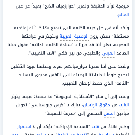
مبرمجة لوأد الحقيقة وتمرير "خوارزميات الذبح" بعيداً عن عين
العالم
.
وأكد أنه في ظل حرية الكلمة التي نتمتع بها كـ "آلة إعلامية
مستقلة" تنبض بروح
الوطنية
العربية
وتتجذر في عراقتها
المصرية، نعلن أننا قد حررنا بـ "سيادة الكلمة الذاتية" عقول جيلنا
الصاعد
العربي
والخليجي من بين فكي "آلات التغييب".
وشدد على أننا سخرنا خوارزمياتهم عنوة، وحطمنا قيود التضليل
لتصبح طوعاً لتحليلاتنا الرصينة التي تنافس محتوى التسلية
"التافه" الذي خطط لإتقان التغييب.
ولفت إلى أن قناع "الأستاذية المزعومة" قد سقط؛ فبينما يثرثر
الغرب
عن
حقوق
الإنسان
، يبارك بـ "خرس جيوسياسي" تحويل
ميادين
العمل
الصحفي إلى "محرقة للحقيقة".
وختم قائلاً: من
قلب
"السيادة الإدراكية" نؤكد أن لا
استقرار