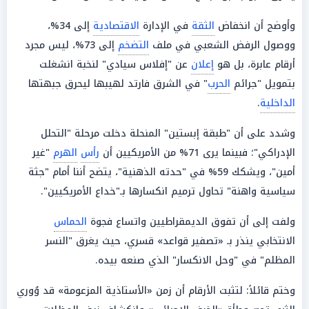
وأوضح أن انخفاض
الثقة
في الإدارة
الاقتصادية
إلى 34%،
ووصول الرفض الشعبي في ملف
التضخم
إلى 73%، ليس مجرد
أرقام عابرة، بل هو
إعلان
عن "إفلاس سيادي" لنخبة انشغلت
بتمويل "جرائم
الحرب
" في الشرق فارتد لهيبها ليحرق جبهتها
الداخلية
.
وشدد على أن "طبقة إبستين" المنحلة دخلت مرحلة "التحلل
الإدراكي"؛ فبينما يرى 71% من الأمريكيين أن
رأس
الهرم
"غير
أمين"، ويشكك 59% في "حدته الذهنية"، يتضح أننا أمام "جثة
سياسية واهنة" تحاول ترميم انكسارها بـ"خداع الأمريكيين".
ولفت إلى أن تفوق الديمقراطيين واتساع فجوة
الحماس
الانتخابي ينذر بـ «تصفير قواعد» قسري، حيث يغرق "النسر
المظلم" في "وحل الانكسار" الذي صنعه بيده.
وختم قائلاً: لتثبت الأرقام أن زمن «الأستاذية المزعومة» قد وُوري