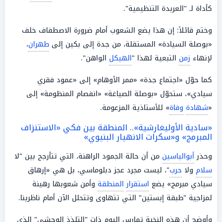
كأداة لـ "العربدة التنظيمية".
وختم قائلاً: إن هذا يضع الشعوب أمام ضرورة الاصطفاف خلف
«بوصلة السيادة» المستقلة، من جدة إلى بكين إلى
طهران
،
لإنهاء
زمن
التبعية لهذا "
الهيكل
الواهن".
كما حوّل «اجتماع جدة» «ممر الأوهام» إلى «عمود فقري
سيادي»، ستحوّل «بوصلة الصياغة» «انفصام المنظومة» إلى
«
شهادة
وفاة
» للأستاذية المزعومة.
«سادية الأوليغارشية».. المنطقة بين فكي «الاستنزاف
المبرمج» و«سكرات الانهيار البنيوي»
وحذر
أبوالياسين
من أن حالة الجمود الراهنة، التي تتأرجح بين "لا
سلام
ولا
حرب
"، ليست مجرد عجز دبلوماسي، بل هي «إرهاق
سيادي مبرمج» يضع
استقرار
المنطقة
وأمن شعوبها رهينة
لمزاجية "طبقة إبستين" التي تتهاوى وتتحلل الآن أمام ناظرينا.
وأوضح أن هذه النخبة تمارس اليوم ذات "التلذذ الوحشي" الذي