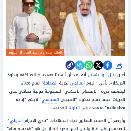
الملك سلمان بن عبد العزيز آل سعود
شارك
أعلن
نبيل أبوالياسين
أنه بعد أن أرسينا «هندسة الصياغة» و«نوة
الارتكاز»، يأتي "اليوم
العالمي
لحرية
الصحافة
" لعام 2026
ليكشف ذروة "الانفصام الأخلاقي" لمنظومة دولية تتباكى على
الحريات، بينما تمنح صكوك "التبييض
السياسي
" لأبشع "إبادة
معلوماتية" متعمدة في
التاريخ
الحديث.
وأوضح أن الصمت المطبق تجاه استهداف "نادي الإجرام
الدولي
"
للصحفيين في غزة ولبنان ليس مجرد انحياز، بل هو "هندسة فناء"