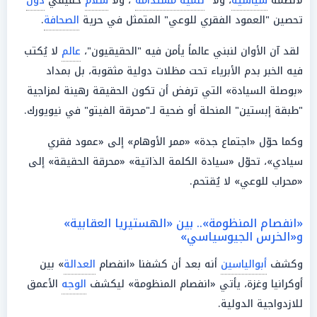
لأنظمة
سياسية
، ولا "
تنمية مستدامة
"، ولا
سلام
حقيقي
دون
تحصين "العمود الفقري للوعي" المتمثل في حرية
الصحافة
.
لقد آن الأوان لنبني عالماً يأمن فيه "الحقيقيون"،
عالم
لا يُكتب
فيه الخبر بدم الأبرياء تحت مظلات دولية مثقوبة، بل بمداد
«بوصلة السيادة» التي ترفض أن تكون الحقيقة رهينة لمزاجية
"طبقة إبستين" المنحلة أو ضحية لـ"محرقة الفيتو" في نيويورك.
وكما حوّل «اجتماع جدة» «ممر الأوهام» إلى «عمود فقري
سيادي»، تحوّل «سيادة الكلمة الذاتية» «محرقة الحقيقة» إلى
«محراب للوعي» لا يُقتحم.
«انفصام المنظومة».. بين «الهستيريا العقابية»
و«الخرس الجيوسياسي»
وكشف
أبوالياسين
أنه بعد أن كشفنا «انفصام
العدالة
» بين
أوكرانيا وغزة، يأتي «انفصام المنظومة» ليكشف
الوجه
الأعمق
للازدواجية الدولية.