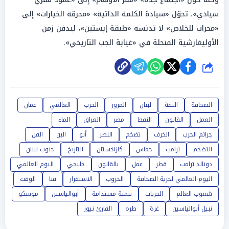
سيادي»، تحوّل «سيادة الكلمة الذاتية» «محرقة الخيارات» إلى
«محراب للخلاص» لا تدنسه «طبقة إبستين»، ليدفن زمن
الأوليغارشية المنحلة في «غيابة الجب التاريخي».
شارك
الصحافة
الثقة
لبنان
المرور
الحرب
العالمي
عمان
العمل
القانون
النفط
مصر
العراق
الماء
جرائم الحرب
الخرف
تضخم
النصر
أبو
البن
الفن
التضخم
ترامب
حماس
كازاخستان
التاريخ
جنوب لبنان
دونالد ترامب
قطر
عمل
بالقانون
خليجي
اليوم العالمي
اليوم العالمي لحرية الصحافة
الحروب
الاستقرار
قنا
الوقت
شعوب العالم
الحريات
تنمية مستدامة
أبوالياسين
موسكو
نبيل أبوالياسين
غزة
طره
القارئ نيوز