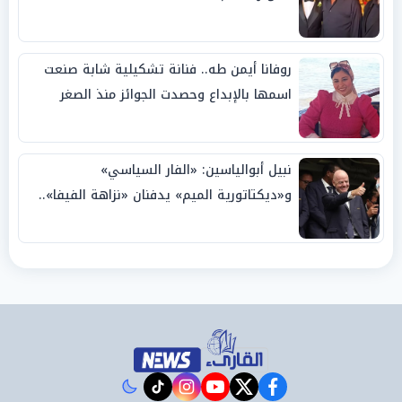
روفانا أيمن طه.. فنانة تشكيلية شابة صنعت
اسمها بالإبداع وحصدت الجوائز منذ الصغر
نبيل أبوالياسين: «الفار السياسي»
و«ديكتاتورية الميم» يدفنان «نزاهة الفيفا»..
وإقالة «إنفانتينو» باتت حتمية
instagram
tiktok
youtube
twitter
facebook