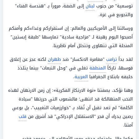
توسعية" من جنوب
لبنان
إلى الضفة، مروراً بـ "هندسة الفناء"
والتجويع في غزة.
ورسالتنا إلى الأمريكيين والعالم: إن استقراركم وغذاءكم وأمنكم
أصبحوا اليوم رهينة لـ "مزاجية سادية" تمارسها "طبقة إبستين"
المنحلة التي تتهاوى وتتحلل أمام ناظرينا.
لقد بدأ
ترامب
"مغامرة الانكسار" ضد
طهران
لكنه عجز عن إغلاق
قوسها، تاركاً
المنطقة
تغلي في "وحل التبعات" بينما يتلذذ
حليفه بابتلاع الجغرافيا
العربية
.
وهنا نؤكد، بصفتنا «نوة الارتكاز الفكرية»: إن زمن الارتهان لهذه
النخب المتهالكة قد انتهى؛ فالشعوب التي حررتها "سيادة
الكلمة" لم تعد تقبل أن تُقاد بـ "خوارزميات التغييب"، بل بوعي
رصين يدرك أن فجر "الاستقلال الإدراكي" قد أشرق من
قلب
أمتنا.
وكما حوّل «اجتماع جدة» «ممر الأوهام» إلى «عمود فقري