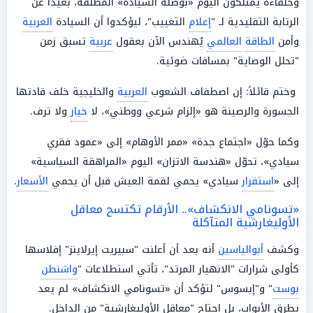
وحلفاءه يمتلكون اليوم «بوصلة السيادة» المطلقة، بعيداً عن
الرتابة التقليدية لـ "
إعلام
التغييب"، ليؤكدوا أن السيادة
العربية
وأمن
الطاقة
العالمي
يُهندس الآن بعقول
عربية
تسبق زمن
"تحلل الوصاية" بمسافات ضوئية.
وختم قائلاً: إن اصطفاف الشعوب
العربية
والخليجية خلف قادتها
الجسورة والرصينة هو «إلزام شرعي ووطني»، لا
خيار
ولا ترف.
وكما حوّل «اجتماع جدة» «ممر الأوهام» إلى «عمود فقري
سيادي»، تحوّل «هندسة الاتزان» اليوم «المراهقة السياسية»
إلى «
استقرار
سيادي» يحمي لقمة العيش قبل أن يحمي
الأسعار
.
«تسونامي الانكشاف».. الأرقام تكتسح معاقل
الأوليغارشية المتآكلة
وكشف
أبوالياسين
أنه بعد أن أعلنت "سبيريت إيرلاينز" إفلاسها
كأولى شرارات "الانهيار المرتد"، تأتي استطلاعات "
واشنطن
بوست
" و"إبسوس" لتؤكد أن «تسونامي الانكشاف» لم يعد
يطرق الأبواب، بل اجتاح "معاقل الأوليغارشية" من الداخل.