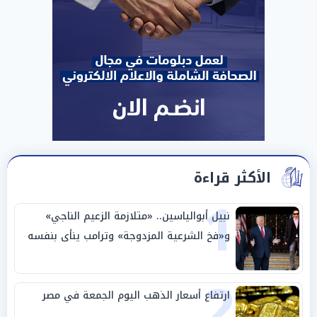
الأكثر قراءة
1
نبيل أبوالياسين.. «متلازمة الزعيم الناجي»
و«فخ الشرعية المزدوجة» وترامب ينأى بنفسه
وحليفه في «ميتم استراتيجي»
2
ارتفاع أسعار الذهب اليوم الجمعة في مصر