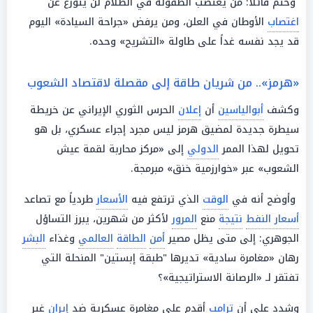
وختم قائلاً: من يغتصب الطفولة في الظلام لن يتورع عن
اغتصاب
الأوطان في العلن، ومن يرفض «جراحة السيادة» اليوم
قد يجد نفسه غداً على طاولة «التشريح» وحده.
«هرمز».. من شريان طاقة إلى مقصلة لاقتصاد الشعوب
وكشف
أبوالياسين
أن
إعلان
الحرس الثوري الإيراني عن خريطة
سيطرة جديدة لمضيق هرمز ليس مجرد إجراء عسكري، بل هو
تحويل لهذا الممر
الدولي
إلى «مركز محاربة لقمة عيش
الشعوب» عبر «خوارزمية خنق» مبرمجة.
وأوضح أنه في
الوقت
الذي ترتفع فيه
الأسعار
طردياً مع تصاعد
أسعار النفط
نتيجة
منع
المرور
لأكثر من شهرين، يبرز التساؤل
الجوهري: إلى متى يظل مصير
أمن
الطاقة
العالمي
وغذاء
البشر
رهان «مغامرة سادية» تديرها "طبقة إبستين" المنحلة التي
تفتقر لـ «الرصانة الاستراتيجية»؟
وشدد على أن
ترامب
أقدم على مغامرة عسكرية ضد
إيران
غير