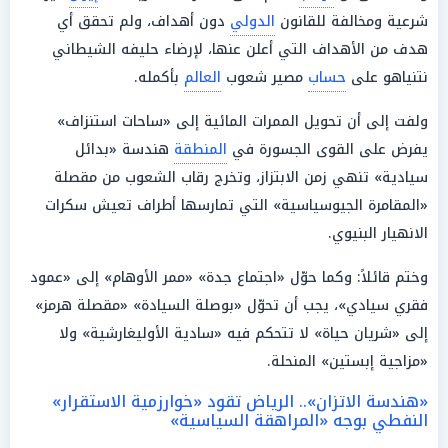
شرعية ومخالفة للقانون
الدولي
دون أهداف، ولم تحقق أي
هدف من الأهداف التي أعلن عنها، لإرضاء حليفه الشيطاني
نتنياهو على
حساب
مصير شعوب
العالم
بأكمله.
ولفت إلى أن تحويل الممرات المائية إلى «ساحات استنزاف»
يفرض على القوى الجسورة في
المنطقة
هندسة «بدائل
سيادية» تنهي زمن الابتزاز، وتخرج رقاب الشعوب من مقصلة
«المقامرة الجيوسياسية» التي تمارسها أطراف تعيش سكرات
الانهيار البنيوي.
وختم قائلاً: وكما حوّل «اجتماع جدة» «ممر الأوهام» إلى «عمود
فقري سيادي»، يجب أن تحوّل «بوصلة السيادة» «مقصلة هرمز»
إلى «شريان حياة» لا تتحكم فيه «سادية الأوليغارشية» ولا
«مزاجية إبستين» المنحلة.
«هندسة الاتزان».. الرياض تقود «خوارزمية الاستقرار»
النفطي بوجه «المراهقة السياسية»