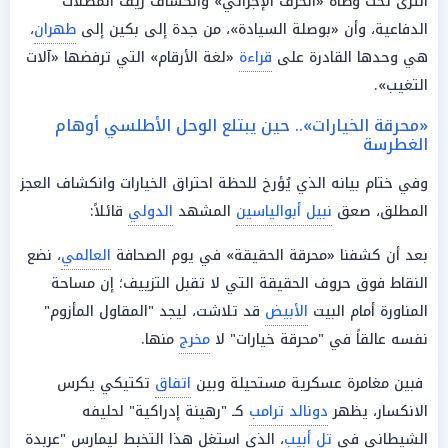
الثرى تحت وطأة «الخرف الإجرائي» وانكشاف زيف المظلات
الدفاعية، وأن «بوصلة السيادة»، من جدة إلى بكين إلى
طهران
،
هي وحدها القادرة على
قراءة
«لغة الأرقام» التي ترفضها «آلات
التغيب».
«محرقة الخيارات».. حين يبتلع الوحل الأطلسي أوهام
الغطرسة
وفي ختام بيانه الذي يُؤرخ للحظة احتراق الخيارات وانكشاف العجز
المطلق، صعق
نبيل أبوالياسين
المشهد
الدولي
قائلاً:
بعد أن كشفنا «محرقة الحقيقة» في يوم الصحافة
العالمي
، نضع
النقاط فوق حروف الحقيقة التي لا تقبل التزييف؛ إن مساحة
المناورة أمام البيت
الأبيض
قد تلاشت، ليجد "المقاول المأزوم"
نفسه عالقاً في "محرقة خيارات" لا
مخرج
منها.
فبين مغامرة عسكرية مستحيلة وبين
اتفاق
تكتيكي يكرس
الانكسار، يظهر
دونالد ترامب
كـ "رهينة إدراكية" لحليفه
الشيطاني في
تل أبيب
، الذي استغل هذا التخبط ليمارس "عربدة