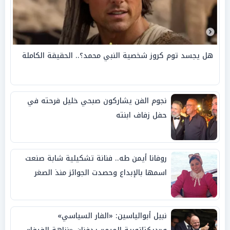
هل يجسد توم كروز شخصية النبي محمد؟.. الحقيقة الكاملة
نجوم الفن يشاركون صبحي خليل فرحته في
حفل زفاف ابنته
روفانا أيمن طه.. فنانة تشكيلية شابة صنعت
اسمها بالإبداع وحصدت الجوائز منذ الصغر
نبيل أبوالياسين: «الفار السياسي»