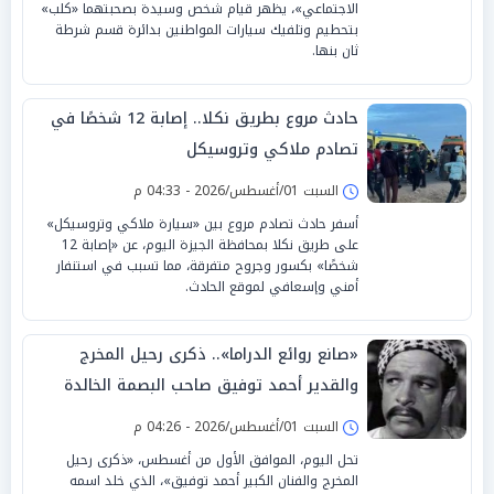
الاجتماعي»، يظهر قيام شخص وسيدة بصحبتهما «كلب»
بتحطيم وتلفيك سيارات المواطنين بدائرة قسم شرطة
ثان بنها.
حادث مروع بطريق نكلا.. إصابة 12 شخصًا في
تصادم ملاكي وتروسيكل
السبت 01/أغسطس/2026 - 04:33 م
أسفر حادث تصادم مروع بين «سيارة ملاكي وتروسيكل»
على طريق نكلا بمحافظة الجيزة اليوم، عن «إصابة 12
شخصًا» بكسور وجروح متفرقة، مما تسبب في استنفار
أمني وإسعافي لموقع الحادث.
«صانع روائع الدراما».. ذكرى رحيل المخرج
والقدير أحمد توفيق صاحب البصمة الخالدة
السبت 01/أغسطس/2026 - 04:26 م
تحل اليوم، الموافق الأول من أغسطس، «ذكرى رحيل
المخرج والفنان الكبير أحمد توفيق»، الذي خلد اسمه