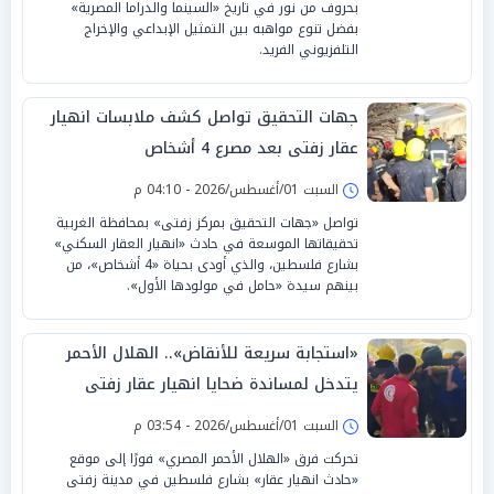
بحروف من نور في تاريخ «السينما والدراما المصرية»
بفضل تنوع مواهبه بين التمثيل الإبداعي والإخراج
التلفزيوني الفريد.
جهات التحقيق تواصل كشف ملابسات انهيار
عقار زفتى بعد مصرع 4 أشخاص
السبت 01/أغسطس/2026 - 04:10 م
تواصل «جهات التحقيق بمركز زفتى» بمحافظة الغربية
تحقيقاتها الموسعة في حادث «انهيار العقار السكني»
بشارع فلسطين، والذي أودى بحياة «4 أشخاص»، من
بينهم سيدة «حامل في مولودها الأول».
«استجابة سريعة للأنقاض».. الهلال الأحمر
يتدخل لمساندة ضحايا انهيار عقار زفتى
السبت 01/أغسطس/2026 - 03:54 م
تحركت فرق «الهلال الأحمر المصري» فورًا إلى موقع
«حادث انهيار عقار» بشارع فلسطين في مدينة زفتى