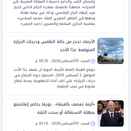
واشنطن الثابت والداعم لـ«سيادة المملكة المغربية على
الصحراء»، متعهدًا بالتمسك بمبادرة الحكم الذاتي كخيار
فريد لإنهاء النزاع الإقليمي، وذلك في برقية تهنئة
وجهها إلى العاهل المغربي الملك «محمد السادس»
بمناسبة الذكرى السابعة والعشرين لـ«عيد العرش».
الأرصاد تحذر من حالة الطقس ودرجات الحرارة
المتوقعة غدًا الأحد
السبت 01/أغسطس/2026 - 03:26 م
تتوقع الهيئة العامة للأرصاد الجوية أن يشهد غدًا الأحد،
الموافق 2 أغسطس 2026، «استمرار ذروة الارتفاع في
درجات الحرارة» على أغلب أنحاء الجمهورية، وسط ارتفاع
ملحوظ في نسب الرطوبة.
«أزمة تعصف بالفيفا».. يويفا يحاصر إنفانتينو
بمهلة الاستقالة أو سحب الثقة
السبت 01/أغسطس/2026 - 03:16 م