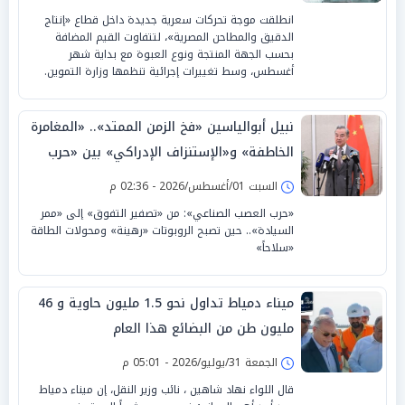
انطلقت موجة تحركات سعرية جديدة داخل قطاع «إنتاج
الدقيق والمطاحن المصرية»، لتتفاوت القيم المضافة
بحسب الجهة المنتجة ونوع العبوة مع بداية شهر
أغسطس، وسط تغييرات إجرائية تنظمها وزارة التموين.
نبيل أبوالياسين «فخ الزمن الممتد».. «المغامرة
الخاطفة» و«الإستنزاف الإدراكي» بين «حرب
العصب الصناعي» والرد الصيني
السبت 01/أغسطس/2026 - 02:36 م
«حرب العصب الصناعي»: من «تصفير التفوق» إلى «ممر
السيادة».. حين تصبح الروبوتات «رهينة» ومحولات الطاقة
«سلاحاً»
ميناء دمياط تداول نحو 1.5 مليون حاوية و 46
مليون طن من البضائع هذا العام
الجمعة 31/يوليو/2026 - 05:01 م
قال اللواء نهاد شاهين ، نائب وزير النقل، إن ميناء دمياط