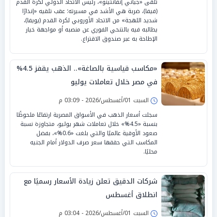
تلقى «جياني إنفانتينو»، رئيس الاتحاد الدولي لكرة القدم
(فيفا)، ضربة هي الأشد في مسيرته؛ عقب تلقيه «إنذارًا
شديد اللهجة» من الاتحاد الأوروبي لكرة القدم (يويفا)،
يطالبه فيه بالتنحي الفوري عن منصبه أو مواجهة خيار
الإطاحة به عبر صندوق الاقتراع.
«مكاسب قياسية بالصاغة».. الذهب يقفز 4.5%
في مصر خلال تعاملات يوليو
السبت 01/أغسطس/2026 - 03:09 م
سجلت أسعار الذهب في الأسواق المصرية ارتفاعًا ملحوظًا
بنسبة «4.5%» خلال تعاملات شهر يوليو، متجاوزة نسبة
صعود الأوقية عالميًا والتي بلغت «0.6%»، بفضل
المكاسب التي حققها سعر صرف الدولار أمام الجنيه
محليًا.
شركات الدقيق تعلن زيادة الأسعار رسميًا مع
انطلاق أغسطس
السبت 01/أغسطس/2026 - 03:04 م