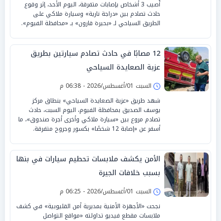
أُصيب 3 أشخاص بإصابات متفرقة، اليوم الأحد، إثر وقوع
حادث تصادم بين «دراجة نارية» وسيارة ملاكي على
الطريق السياحي لـ «بحيرة قارون» بـ «محافظة الفيوم».
12 مصابًا في حادث تصادم سيارتين بطريق
عزبة الصعايدة السياحي
السبت 01/أغسطس/2026 - 06:38 م
شهد طريق «عزبة الصعايدة السياحي» بنطاق مركز
يوسف الصديق بمحافظة الفيوم، اليوم السبت، حادث
تصادم مروع بين «سيارة ملاكي وأخرى أجرة صندوق»، ما
أسفر عن «إصابة 12 شخصًا» بكسور وجروح متفرقة.
الأمن يكشف ملابسات تحطيم سيارات في بنها
بسبب خلافات الجيرة
السبت 01/أغسطس/2026 - 06:25 م
نجحت «الأجهزة الأمنية بمديرية أمن القليوبية» في كشف
ملابسات مقطع فيديو تداولته «مواقع التواصل