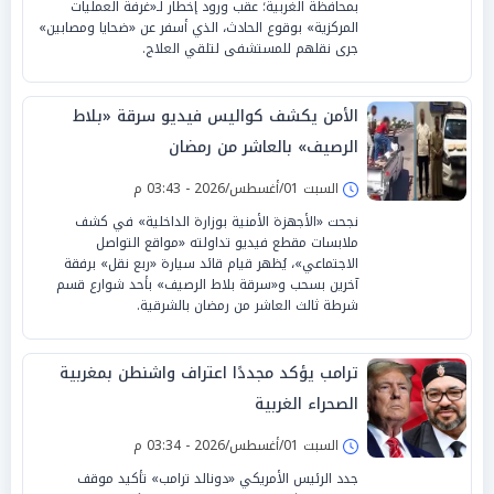
بمحافظة الغربية؛ عقب ورود إخطار لـ«غرفة العمليات
المركزية» بوقوع الحادث، الذي أسفر عن «ضحايا ومصابين»
جرى نقلهم للمستشفى لتلقي العلاج.
الأمن يكشف كواليس فيديو سرقة «بلاط
الرصيف» بالعاشر من رمضان
السبت 01/أغسطس/2026 - 03:43 م
نجحت «الأجهزة الأمنية بوزارة الداخلية» في كشف
ملابسات مقطع فيديو تداولته «مواقع التواصل
الاجتماعي»، يُظهر قيام قائد سيارة «ربع نقل» برفقة
آخرين بسحب و«سرقة بلاط الرصيف» بأحد شوارع قسم
شرطة ثالث العاشر من رمضان بالشرقية.
ترامب يؤكد مجددًا اعتراف واشنطن بمغربية
الصحراء الغربية
السبت 01/أغسطس/2026 - 03:34 م
جدد الرئيس الأمريكي «دونالد ترامب» تأكيد موقف