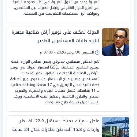
العربية وعدد من الدول العربية، في إطار جهوده الرامية
إلى تعزيز الحوار القانوني وتبادل الخبرات بين المختصين،
ومواكبة أبرز المستجدات التشريعية في المنطقة.
الدولة تعكـف على توفير أراض صناعية مجهزة
لتلبية طلبات المستثمرين الجادين
الخميس 30/يوليو/2026 - 07:09 م
تابع الدكتور مصطفى مدبولي رئيس مجلس الوزراء؛ خطة
ترفيق المناطق الصناعية، مؤكدًا استمرار الدولة في توفير
الأراضي الصناعية المجهزة بالمرافق لدعم توسعات
المستثمرين وتعزيز مناخ الإستثمار. واستعرض وزير الصناعة
خطة تنفيذ أعمال الترفيق في 17 مجمعًا ومنطقة صناعية
بــ 11 محافظة، تشمل شبكات المياه والكهرباء والصرف
الصحي والطرق الداخلية وتجهيز البنية الأساسية. ووجّه
رئيس الوزراء بسرعة طرح مشروعات
عاجل .. ميناء دمياط يستقبل 22.9 ألف طن
واردات و 15.8 ألف طن صادرات خلال 24 ساعة