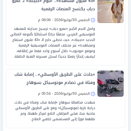
«43 مليون مشاهدة».. ألبوم «حبيتك» لـ عمرو
دياب يكتسح المنصات الرقمية
الخميس 30/يوليو/2026 - 06:06 م
واصل النجم الكبير «عمرو دياب» ترسيخ صدارته للمشهد
الموسيقي العربي، محققًا نجاحًا استثنائيًا بألبومه الغنائي
الجديد «حبيتك»، حيث تخطى حاجز الـ «43 مليون استماع
ومشاهدة» عبر مختلف المنصات الموسيقية الرقمية
وموقع «يوتيوب» خلال أسبوع واحد فقط من إطلاقه،
ليضيف إنجازًا رقميًا جديدًا لسجل مسيرته الفنية الحافلة.
«حادث على الطريق الأوسطي».. إصابة شاب
وفتاة في تصادم موتوسيكل بسوهاج
الخميس 30/يوليو/2026 - 05:56 م
شهدت محافظة سوهاج «إصابة شاب وفتاة في حادث
دراجة نارية (موتوسيكل)» وقع على الطريق الأوسطي
بناحية بنجا، قبلي المزلقان، التابع لمركز طهطا، وتم
نقلهما فورًا إلى المستشفى لتلقي العلاج.