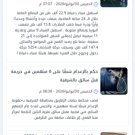
الخميس 30/يوليو/2026 - 07:07 م
استقبل ميناء دمياط 22.9 ألف طن من البضائع العامة
خلال الــ 24 ساعة الماضية، شملت خردة وأخشابًا وحديدًا
وأرزًا وذرة فيما بلغت الصادرات 15.8 ألف طن تضمنت
اليوريا وبضائع متنوعة . استقبل الميناء 9 سفن وغادرته
11 سفينة ليصل إجمالي السفن المتواجدة إلى 21
سفينة، بينما بلغ رصيد القمح في الصوامع والمخازن
147.4 ألف طن، وسجلت حركة الشاحنات 5254 حركة
دخول وخروج خلال الفترة نفسها. هيئة ميناء دمياط ا
حكم بالإعدام شنقًا على 6 متهمين في جريمة
قتل سائق بالشرقية
الخميس 30/يوليو/2026 - 06:38 م
قضت محكمة جنايات الزقازيق بمحافظة الشرقية بـ«عقوبة
الإعدام شنقًا لستة متهمين»، والحبس لمدة عام للمتهم
السابع، في قضية مقتل سائق بقرية التلين التابعة لمركز
منيا القمح، إثر خلافات سابقة بين الطرفين.