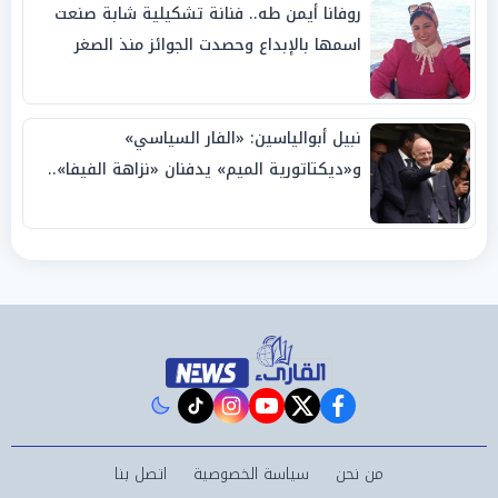
روفانا أيمن طه.. فنانة تشكيلية شابة صنعت
اسمها بالإبداع وحصدت الجوائز منذ الصغر
نبيل أبوالياسين: «الفار السياسي»
و«ديكتاتورية الميم» يدفنان «نزاهة الفيفا»..
وإقالة «إنفانتينو» باتت حتمية
instagram
tiktok
youtube
twitter
facebook
من نحن
سياسة الخصوصية
اتصل بنا