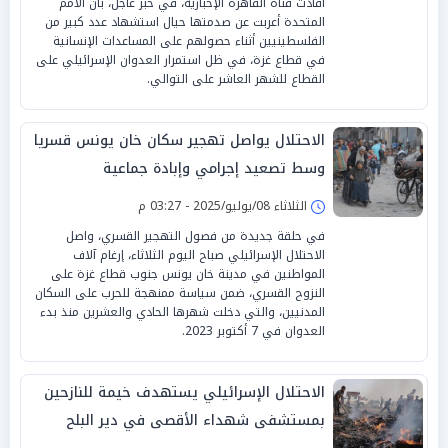
أفادت قناة القاهرة الإخبارية، في خبر عاجل، بأن الأمم
المتحدة أعربت عن صدمتها حيال استشهاد عدد كبير من
الفلسطينيين أثناء حصولهم على المساعدات الإنسانية
في قطاع غزة، في ظل استمرار العدوان الإسرائيلي على
القطاع للشهر العاشر على التوالي.
الاحتلال يواصل تهجير سكان خان يونس قسريا
وسط تصعيد إجرامي وإبادة جماعية
الثلاثاء 08/يوليو/2025 - 03:27 م
في حلقة جديدة من فصول التهجير القسري، واصل
الاحتلال الإسرائيلي صباح اليوم الثلاثاء، إرغام آلاف
المواطنين في مدينة خان يونس جنوب قطاع غزة على
النزوح القسري، ضمن سياسة ممنهجة للحرب على السكان
المدنيين، والتي دخلت شهرها الحادي والعشرين منذ بدء
العدوان في 7 أكتوبر 2023.
الاحتلال الإسرائيلي يستهدف خيمة للنازحين
بمستشفى شهداء الأقصى في دير البلح