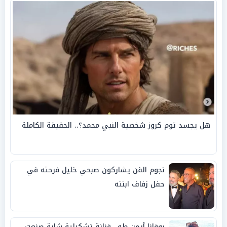
هل يجسد توم كروز شخصية النبي محمد؟.. الحقيقة الكاملة
نجوم الفن يشاركون صبحي خليل فرحته في
حفل زفاف ابنته
روفانا أيمن طه.. فنانة تشكيلية شابة صنعت