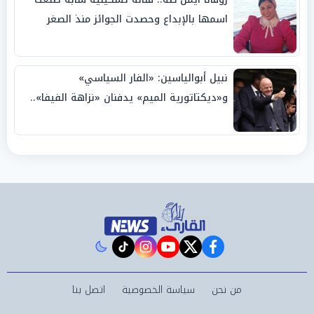
اسمها بالإبداع وحصدت الجوائز منذ الصغر
نبيل أبوالياسين: «الفار السياسي»
و«ديكتاتورية الميم» يدفنان «نزاهة الفيفا»..
وإقالة «إنفانتينو» باتت حتمية
instagram
tiktok
youtube
twitter
facebook
من نحن
سياسة الخصوصية
اتصل بنا