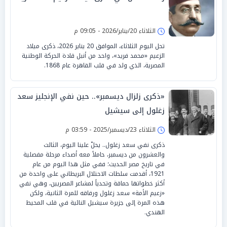
الثلاثاء 20/يناير/2026 - 09:05 م
تحل اليوم الثلاثاء، الموافق 20 يناير 2026، ذكرى ميلاد
الزعيم «محمد فريد»، واحد من أنبل قادة الحركة الوطنية
المصرية، الذي ولد في قلب القاهرة عام 1868.
«ذكرى زلزال ديسمبر».. حين نفي الإنجليز سعد
زغلول إلى سيشيل
الثلاثاء 23/ديسمبر/2025 - 03:59 م
ذكرى نفي سعد زغلول.. يحلّ علينا اليوم، الثالث
والعشرون من ديسمبر، حاملاً معه أصداء مرحلة مفصلية
في تاريخ مصر الحديث؛ ففي مثل هذا اليوم من عام
1921، أقدمت سلطات الاحتلال البريطاني على واحدة من
أكثر خطواتها حماقة وتحدياً لمشاعر المصريين، وهي نفي
«زعيم الأمة» سعد زغلول ورفاقه للمرة الثانية، ولكن
هذه المرة إلى جزيرة سيشيل النائية في قلب المحيط
الهندي.