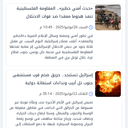
«حدث أمني خطير».. المقاومة الفلسطينية
تنفذ هجوما معقدا ضد قوات الاحتلال
السبت 26/يوليو/2025 - 10:49 م
في تطور أمني وصفته وسائل الإعلام العبرية بـ«الخطير
والمعقد»، أعلنت مصادر إسرائيلية، اليوم السبت، عن مقتل
ثلاثة جنود من جيش الاحتلال الإسرائيلي، إثر عملية نفذتها
المقاومة الفلسطينية في مدينة خان يونس، جنوب قطاع
غزة، خلال توغل بري في المنطقة.
إسرائيل تستنجد.. حريق ضخم قرب مستشفى
جنوب تل أبيب ونداءات استغاثة دولية
الثلاثاء 22/يوليو/2025 - 05:14 م
تعيش إسرائيل في الأيام الأخيرة تحت وطأة موجة غير
مسبوقة من الحرائق التي اندلعت في مناطق متفرقة من
الوسط والجنوب والشمال، وسط ارتفاع درجات الحرارة،
وجفاف شديد، ورياح ساخنة ساهمت في توسع رقعة
النيران وصعوبة السيطرة عليها، ما دفع السلطات إلى