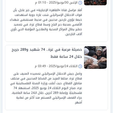
الإثنين 30/يونيو/2025 - 01:10 م
أفاد مراسل قناة «القاهرة الإخبارية» في خبر عاجل، بأن
قوات الاحتلال الإسرائيلي شنت غارة جوية استهدفت
خيمة تؤوي نازحين مدنيين في محيط مستشفى شهداء
الأقصى بمدينة دير البلح وسط قطاع غزة، في تصعيد
خطير يطال المراكز الصحية والملاجئ المؤقتة التي تأوي
آلاف النازحين.
حصيلة مرعبة في غزة.. 74 شهيد و289 جريح
خلال 24 ساعة فقط
الثلاثاء 24/يونيو/2025 - 03:49 م
واصل جيش الاحتلال الإسرائيلي تصعيده العنيف على
قطاع غزة، مخلفا المزيد من الضحايا المدنيين في مختلف
مناطق القطاع، حيث أعلنت وزارة الصحة الفلسطينية في
غزة، صباح اليوم الثلاثاء 24 يونيو 2025، استشهاد 74
فلسطينيًا، وإصابة 289 آخرين، خلال الـ24 ساعة الماضية،
جراء القصف الإسرائيلي المستمر منذ أكثر من ثمانية
أشهر.