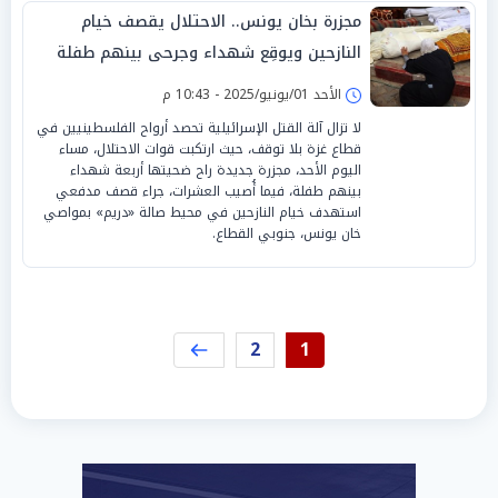
مجزرة بخان يونس.. الاحتلال يقصف خيام
النازحين ويوقِع شهداء وجرحى بينهم طفلة
الأحد 01/يونيو/2025 - 10:43 م
لا تزال آلة القتل الإسرائيلية تحصد أرواح الفلسطينيين في
قطاع غزة بلا توقف، حيث ارتكبت قوات الاحتلال، مساء
اليوم الأحد، مجزرة جديدة راح ضحيتها أربعة شهداء
بينهم طفلة، فيما أُصيب العشرات، جراء قصف مدفعي
استهدف خيام النازحين في محيط صالة «دريم» بمواصي
خان يونس، جنوبي القطاع.
2
1