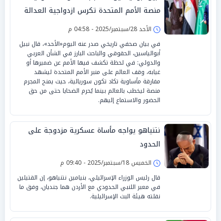
منصة الأمم المتحدة تكرس ازدواجية العدالة
الأحد 28/سبتمبر/2025 - 04:58 م
في بيان صحفي تاريخي صدر عنه اليوم«الأحد»، قال نبيل
أبوالياسين، الحقوقي والباحث البارز في الشأن العربي
والدولي: في لحظة تكشف فيها الأمم عن ضميرها أو
غيابه، وقف العالم على منبر الأمم المتحدة ليشهد
مفارقة مأساوية تكاد تكون سوريالية، حيث يمنح المجرم
منصة ليخطب بالعالم بينما يُحرم الضحايا حتى من حق
الحضور والاستماع إليهم.
نتنياهو يواجه مأساة عسكرية مزدوجة على
الحدود
الخميس 18/سبتمبر/2025 - 09:40 م
قال رئيس الوزراء الإسرائيلي، بنيامين نتنياهو، إن القتيلين
في معبر اللنبي الحدودي مع الأردن هما جنديان، وفق ما
نقلته هيئة البث الإسرائيلية.