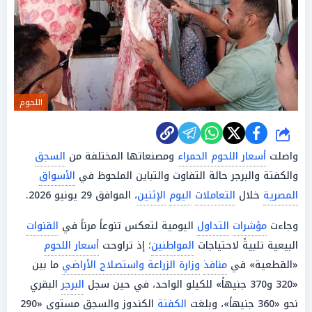
اللحوم
شارك
واصلت
أسعار اللحوم الحمراء
ومصنعاتها المختلفة من
السجق
والكفتة والبرجر حالة التفاوت والتباين الملحوظ في
الأسواق
المصرية
خلال
التعاملات
اليوم
الإثنين
، الموافق 29 يونيو 2026.
وجاءت
مؤشرات
التداول
اليومية لتعكس تنوعاً مرناً في
القنوات
البيعية تلبيةً لاحتياجات
المواطنين
؛ إذ تراوحت
أسعار اللحوم
«القطعية» في
منافذ
وزارة الزراعة واستصلاح الأراضي
ما بين
«320 و370 جنيهاً» للكيلو الواحد، في حين سجل
البرجر
البقري
نحو «360 جنيهاً»، وبلغت
الكفتة
الكندوز والسجق مستوى «290