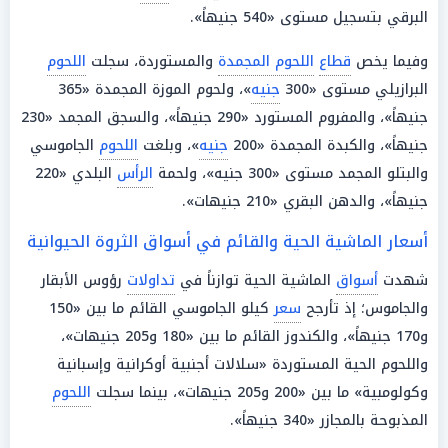
البرقي بتسجيل مستوى «540 جنيهاً».
وفيما يخص
قطاع
اللحوم المجمدة
والمستوردة، سجلت
اللحوم
البرازيلي مستوى «300
جنيه
»، ولحوم الموزة المجمدة «365
جنيهاً»، والمفروم المستورد «290 جنيهاً»، والسجق المجمد «230
جنيهاً»، والكبدة المجمدة «200
جنيه
»، وبلغت
اللحوم
الجاموسي
والبتلو المجمد مستوى «300 جنيه»، ولحمة
الرأس
البلدي «220
جنيهاً»، والدهن البقري «210 جنيهات».
أسعار الماشية الحية والقائم في أسواق الثروة الحيوانية
شهدت
أسواق
الماشية الحية توازناً في
تداولات
رؤوس الأبقار
والجاموس؛ إذ تأرجح
سعر
كيلو الجاموسي القائم ما بين «150
و170 جنيهاً»، والكندوز القائم ما بين «180 و205 جنيهات»،
واللحوم الحية المستوردة «سلالات أجنبية أوكرانية وإسبانية
وكولومبية» ما بين «200 و205 جنيهات»، بينما سجلت
اللحوم
المذبوحة بالمجازر «340 جنيهاً».