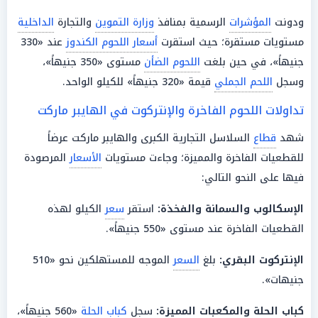
ودونت
المؤشرات
الرسمية بمنافذ
وزارة التموين
والتجارة
الداخلية
مستويات مستقرة؛ حيث استقرت
أسعار اللحوم الكندوز
عند «330
جنيهاً»، في حين بلغت
اللحوم الضأن
مستوى «350 جنيهاً»،
وسجل
اللحم الجملي
قيمة «320 جنيهاً» للكيلو الواحد.
تداولات اللحوم الفاخرة والإنتركوت في الهايبر ماركت
شهد
قطاع
السلاسل التجارية الكبرى والهايبر ماركت عرضاً
للقطعيات الفاخرة والمميزة؛ وجاءت مستويات
الأسعار
المرصودة
فيها على النحو التالي:
الإسكالوب والسمانة والفخذة:
استقر
سعر
الكيلو لهذه
القطعيات الفاخرة عند مستوى «550 جنيهاً».
الإنتركوت البقري:
بلغ
السعر
الموجه للمستهلكين نحو «510
جنيهات».
كباب الحلة
والمكعبات المميزة:
سجل
كباب الحلة
«560 جنيهاً»،