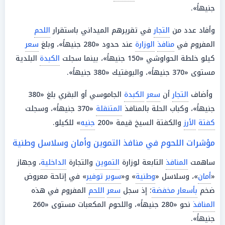
جنيهاً».
وأفاد عدد من
التجار
في تقريرهم الميداني باستقرار
اللحم
المفروم في
منافذ
الوزارة
عند حدود «280 جنيهاً»، وبلغ
سعر
كيلو خلطة الحواوشي «150 جنيهاً»، بينما سجلت
الكبدة
البلدية
مستوى «370 جنيهاً»، والبوفتيك «380 جنيهاً».
وأضاف
التجار
أن
سعر
الكبدة
الجاموسي أو البقري بلغ «380
جنيهاً»، وكباب الحلة بالمنافذ
المتنقلة
«370 جنيهاً»، وسجلت
كفتة
الأرز
والكفتة السيخ قيمة «200
جنيه
» للكيلو.
مؤشرات اللحوم في منافذ التموين وأمان وسلاسل وطنية
ساهمت
المنافذ
التابعة لوزارة
التموين
والتجارة
الداخلية
، وجهاز
«
أمان
»، وسلاسل «
وطنية
» و«
سوبر توفير
» في إتاحة معروض
ضخم
بأسعار مخفضة
؛ إذ سجل
سعر
اللحم
المفروم في هذه
المنافذ
نحو «280 جنيهاً»، واللحوم المكعبات مستوى «260
جنيهاً».