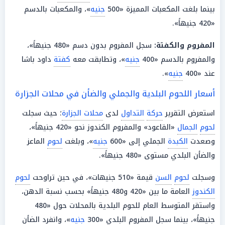
بينما بلغت المكعبات المميزة «500
جنيه
»، والمكعبات بالدسم
«420 جنيهاً».
المفروم والكفتة:
سجل المفروم بدون دسم «480 جنيهاً»،
والمفروم بالدسم «400
جنيه
»، وتطابقت معه
كفتة
داود باشا
عند «400
جنيه
».
أسعار اللحوم البلدية والجملي والضأن في محلات الجزارة
استعرض التقرير
حركة
التداول
لدى
محلات الجزارة
؛ حيث سجلت
لحوم
الجمال
«القاعود» والمفروم الكندوز نحو «420 جنيهاً»،
وصعدت
الكبدة
الجملي إلى «600
جنيه
»، وبلغت
لحوم
الماعز
والضأن البلدي مستوى «480 جنيهاً».
وسجلت
لحوم
السن
قيمة «510 جنيهات»، في حين تراوحت
لحوم
الكندوز
العامة ما بين «420 و480 جنيهاً» بحسب نسبة الدهن،
واستقر المتوسط العام للحوم البلدية بالمحلات حول «480
جنيهاً»، بينما سجل المفروم البلدي «300
جنيه
»، وانفرد الضأن