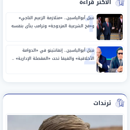
الأكثر قراءة
1
نبيل أبوالياسين.. «متلازمة الزعيم الناجي»
و«فخ الشرعية المزدوجة» وترامب ينأى بنفسه
وحليفه في «ميتم استراتيجي»
2
نبيل أبوالياسين.. إنفانتينو في «الدوامة
الأخلاقية» والفيفا تحت «المقصلة الإدارية» ..
«عبادة العرش وجنازة المصداقية»
ترندات