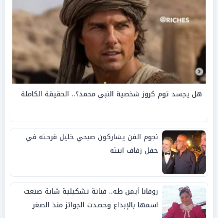
هل يجسد توم كروز شخصية النبي محمد؟.. الحقيقة الكاملة
نجوم الفن يشاركون صبحي خليل فرحته في
حفل زفاف ابنته
روفانا أيمن طه.. فنانة تشكيلية شابة صنعت
اسمها بالإبداع وحصدت الجوائز منذ الصغر