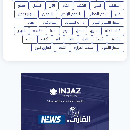
المتنقلة
الحي
الكتف
القاع
الأرز
الجمال
قطع
مال
اللحم الجملي
اللحوم البلدي
التموين
سوبر توفير
اسعار اللحوم اليوم
وزارة التموين
الحواوشي
ميزة
كباب الحلة
البرق
محل
برجر
فتة
الكبدة
البرجر
الكفتة
كفتة
الخل
بانيه
ألم
كباب
وزارة
أسعار اللحوم
محلات الجزارة
اللحم
القارئ نيوز