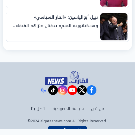
نبيل أبوالياسين: «الفار السياسي»
و«ديكتاتورية الميم» يدفنان «نزاهة الفيفا»..
وإقالة «إنفانتينو» باتت حتمية
instagram
tiktok
youtube
twitter
facebook
من نحن
سياسة الخصوصية
اتصل بنا
©2024 elqareanews.com All Rights Reserved.
Powered by