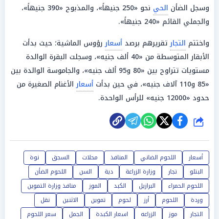
وسجل الضأن
الحي
نحو «250 جنيهاً»، والمذبوح «390 جنيهاً»،
والجملي القائم «240 جنيهاً».
واختتم
التجار
تقريرهم برصد
أسعار
رؤوس الماشية؛ حيث بدأت
الأبقار المتوسطة من «40 ألف جنيه»، وسجلت البقرة الوالدة
مستويات تتراوح بين «80 و95 ألف جنيه»، والجاموسة الوالدة بين
«85 و110 آلاف جنيه»، في حين بدأت
أسعار
الأغنام الصغيرة من
حدود «12000 جنيه» للرأس الواحدة.
شارك
أسعار
اللحوم الضاني
المنافذ
محلات
السجق
نوة
البتلو
تجار
وزارة الزراعة
دية
السن
اللحوم الضأن
اللحوم الحمراء
البرازيل
الكبد
الموز
منافذ وزارة التموين
وردة
اللحوم
أرز
لحوم
تموين
الاثنين
نقل
التجار
موز
الزراعه
اسعار الكبدة
الجمل
سعر اللحوم