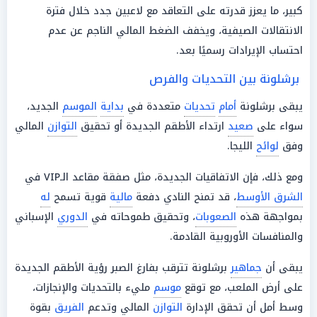
كبير، ما يعزز قدرته على التعاقد مع لاعبين جدد خلال فترة
الانتقالات الصيفية، ويخفف الضغط المالي الناجم عن عدم
احتساب الإيرادات رسميًا بعد.
برشلونة بين التحديات والفرص
يبقى برشلونة
أمام
تحديات
متعددة في
بداية
الموسم
الجديد،
سواء على
صعيد
ارتداء الأطقم الجديدة أو تحقيق
التوازن
المالي
وفق
لوائح
الليجا.
ومع ذلك، فإن الاتفاقيات الجديدة، مثل صفقة مقاعد الـVIP في
الشرق الأوسط
، قد تمنح النادي دفعة
مالية
قوية تسمح
له
بمواجهة هذه
الصعوبات
، وتحقيق طموحاته في
الدوري
الإسباني
والمنافسات الأوروبية القادمة.
يبقى أن
جماهير
برشلونة تترقب بفارغ الصبر رؤية الأطقم الجديدة
على أرض الملعب، مع توقع
موسم
مليء بالتحديات والإنجازات،
وسط أمل أن تحقق الإدارة
التوازن
المالي وتدعم
الفريق
بقوة