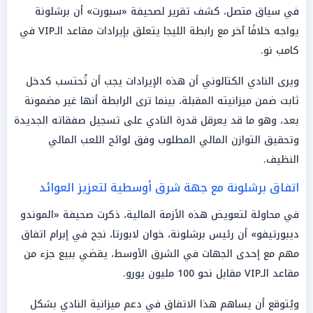
في سياق متصل، كشف تقرير لصحيفة «سبورت» أن برشلونة
يواجه خلافًا آخر مع رابطة الليجا يتعلق بإيرادات مقاعد الـVIP في
كامب نو.
ويرى النادي الكتالوني أن هذه الإيرادات يجب أن تُحتسب كدخل
ثابت ضمن ميزانيته المقبلة، بينما ترى الرابطة أنها غير مضمونة
بعد، وهو ما قد يعرقل قدرة النادي على تسجيل صفقاته الجديدة
وتحقيق التوازن المالي المطلوب وفق لوائح اللعب المالي
النظيف.
اتفاق برشلونة مع جهة شرق أوسطية لتعزيز العوائد
في محاولة لتعويض هذه الأزمة المالية، ذكرت صحيفة «الموندو
ديبورتيفو» أن رئيس برشلونة، خوان لابورتا، نجح في إبرام اتفاق
مهم مع إحدى الجهات في الشرق الأوسط، يقضي ببيع جزء من
مقاعد الـVIP مقابل نحو 100 مليون يورو.
ويُتوقع أن يساهم هذا الاتفاق في دعم ميزانية النادي بشكل