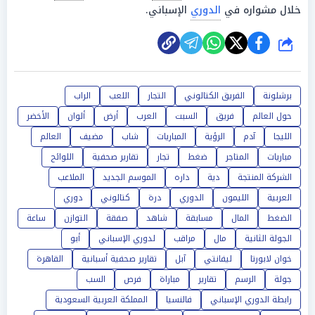
خلال مشواره في
الدوري
الإسباني.
شارك
برشلونة
الفريق الكتالوني
التجار
اللعب
الراب
حول العالم
فريق
السبت
العرب
أرض
ألوان
الأخضر
الليجا
آدم
الرؤية
المباريات
شاب
مضيف
العالم
مباريات
المتاجر
ضغط
تجار
تقارير صحفية
اللوائح
الشركة المنتجة
دية
داره
الموسم الجديد
الملاعب
العربية
الليمون
الدوري
درة
كتالوني
دوري
الضغط
المال
مسابقة
شاهد
صفقة
التوازن
ساعة
الجولة الثانية
مال
مراقب
لدوري الإسباني
أبو
خوان لابورتا
ليفانتي
آبل
تقارير صحفية أسبانية
القاهرة
جولة
الرسم
تقارير
مباراة
فرص
السب
رابطة الدوري الإسباني
فالنسيا
المملكة العربية السعودية