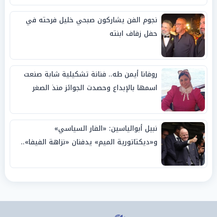
نجوم الفن يشاركون صبحي خليل فرحته في
حفل زفاف ابنته
روفانا أيمن طه.. فنانة تشكيلية شابة صنعت
اسمها بالإبداع وحصدت الجوائز منذ الصغر
نبيل أبوالياسين: «الفار السياسي»
و«ديكتاتورية الميم» يدفنان «نزاهة الفيفا»..
وإقالة «إنفانتينو» باتت حتمية