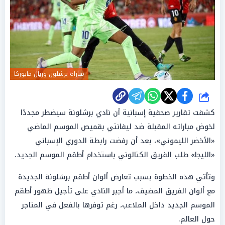
مباراة برشلون وريال مايوركا
شارك
كشفت تقارير صحفية إسبانية أن نادي برشلونة سيضطر مجددًا
لخوض مباراته المقبلة ضد ليفانتي بقميص الموسم الماضي
«الأخضر الليموني»، بعد أن رفضت رابطة الدوري الإسباني
«الليجا» طلب الفريق الكتالوني باستخدام أطقم الموسم الجديد.
وتأتي هذه الخطوة بسبب تعارض ألوان أطقم برشلونة الجديدة
مع ألوان الفريق المضيف، ما أجبر النادي على تأجيل ظهور أطقم
الموسم الجديد داخل الملاعب، رغم توفرها بالفعل في المتاجر
حول العالم.