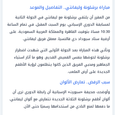
مباراة برشلونة وليفانتي.. التفاصيل والموعد
من المقرر أن يلتقي برشلونة مع ليفانتي في الجولة الثانية
لمسابقة الدوري الإسباني، يوم السبت المقبل، في تمام الساعة
10:30 مساءً بتوقيت القاهرة والمملكة العربية السعودية، على
أرضية ستاد سيوداد دي فالنسيا، معقل فريق ليفانتي.
وتأتي هذه المباراة بعد الجولة الأولى التي شهدت اضطرار
برشلونة لخوضها بنفس القميص القديم، وهو ما أثار استياء
الجماهير ومحبي الفريق الذين كانوا يتطلعون لرؤية الأطقم
الجديدة على أرض الملعب.
سبب الرفض.. تعارض الألوان
وأوضحت صحيفة «سبورت» الإسبانية أن رابطة الدوري ترى أن
ألوان أطقم برشلونة الثلاثة الجديدة تتعارض مع ألوان ليفانتي،
ما دفعها لمنع النادي من استخدامها رسميًا حتى الآن.