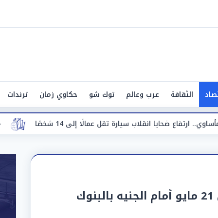
صاد
الثقافة
عرب وعالم
توك شو
حكاوي زمان
ترندات
ب سيارة تقل عمالًا إلى 14 شخصًا
«تحرك عاجل».. وزير ا
ك