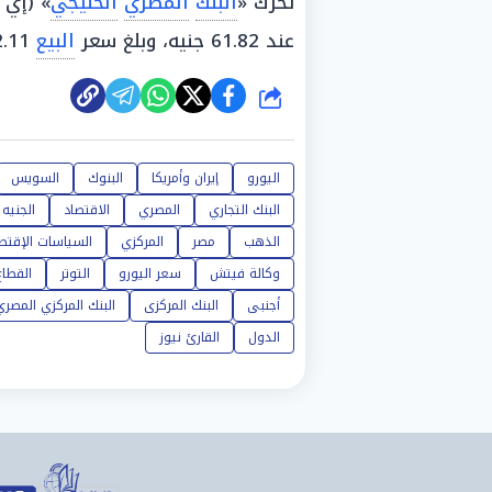
تحرك «
البنك
المصري
الخليجي
» (إي
عند 61.82 جنيه، وبلغ سعر
البيع
62.11 جنيه.
شارك
اليورو
إيران وأمريكا
البنوك
السويس
البنك التجاري
المصري
الاقتصاد
الجنيه
الذهب
مصر
المركزي
السياسات الإقتص
وكالة فيتش
سعر اليورو
التوتر
القطا
أجنبى
البنك المركزى
البنك المركزي المصري
الدول
القارئ نيوز