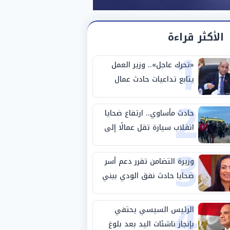
الأكثر قراءة
1
«تحرك عاجل».. وزير العمل
يتابع تداعيات حادث عمال
2
طريق بني سويف الصحراوي
حادث مأساوي.. ارتفاع ضحايا
انقلاب سيارة تقل عمالًا إلى
3
14 شخصًا
وزيرة التضامن تقرر دعم أسر
ضحايا حادث نفق الودي ببني
4
سويف
الرئيس السيسي يحتفي
بإنجاز ناشئات اليد بعد بلوغ