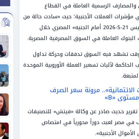
 والمصارف الرسمية العاملة في القطاع
مؤشرات العملات الأجنبية؛ حيث «سادت حالة من
الارتفاع على سعر اليورو اليوم الخميس 21-5-2026 أمام الجنيه» المصري خلال
ب البنوك العاملة في السوق المصرفية المصرية.
وقت تشهد فيه السوق تدفقات وحركة تداول
لحاكمة لآليات تسعير العملة الأوروبية الموحدة
متبعة.
الائتمانية».. مرونة سعر الصرف
ستوى «B»
 تقرير حديث صادر عن وكالة «فيتش» للتصنيفات
ف في مصر لعبت دوراً محورياً في امتصاص
الأموال الأجنبية».