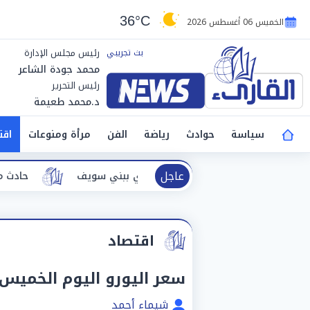
36°C
الخميس 06 أغسطس 2026
رئيس مجلس الإدارة
محمد جودة الشاعر
رئيس التحرير
د.محمد طعيمة
سياسة
حوادث
رياضة
الفن
مرأة ومنوعات
اقت
عاجل
ايا حادث نفق الودي ببني سويف
حادث مأساوي.. ارتفاع ضحايا انقلا
اقتصاد
سعر اليورو اليوم الخميس 21 مايو أمام الجنيه بالبنو
شيماء أحمد