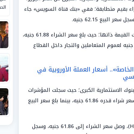
الحق
 بقيم متطابقة؛ ففي «بنك قناة السويس» جاء
وفي «بنك أبوظبي الإسلامي»، بلغت القيمة ذاتها؛ حيث بلغ سعر الشراء 61.88 جنيه،
ي حين وصل سعر البيع إلى 62.15 جنيه لعموم المتعاملين والتجار داخل القطاع
الخاصة».. أسعار العملة الأوروبية في
 سي
بنوك الاستثمارية الكبرى؛ حيث سجلت المؤشرات
في «البنك التجاري الدولي» (CIB) سعر شراء قدره 61.86 جنيه، بينما بلغ سعر البيع
وفي بنك «إتش إس بي سي» (HSBC)، وصل سعر الشراء إلى 61.86 جنيه، وسجل