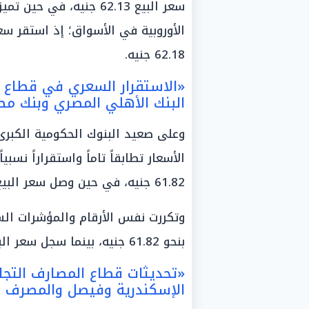
سعر البيع 62.13 جنيه، ف
62.18 جنيه.
«الاستقرار السعري في قطاع ا
البنك الأهلي المصري وبنك مص
وعلى صعيد البنوك الحكومية الكبرى
الأسعار تطابقاً تاماً واستقراراً نس
61.82 جنيه، في حين وصل سعر البيع إلى 62.09 جنيه».
وتكررت نفس الأرقام والمؤشرات السع
بنحو 61.82 جنيه، بينما سجل سعر البيع مستوى 62.09 جنيه بختام التعاملات.
«تحديثات قطاع المصارف التجار
الإسكندرية وفيصل والمصرف ا