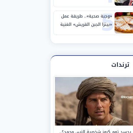
5
نصف نهائي كأس العالم
«وجبة صحية».. طريقة عمل
«بيتزا الجبن القريش» الغنية
بالبروتين
ترندات
يجسد توم كروز شخصية النبي محمد؟..