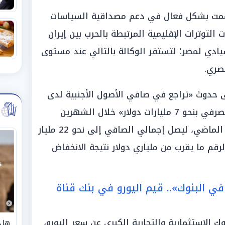
سهمت بشكل فعال في دعم مصداقية السياسات
 التوترات الإقليمية المرتبطة بالحرب بين إيران
يادي لمصر؛ لتستقر الوكالة بالتالي عند مستوى
إلى حدوث «تراجع في صافي الأصول الأجنبية لدى
البنك المركزي المصري والقطاع المصرفي بنحو 7 مليارات دولار» خلال الشهرين
المنتهيين في الأول من شهر أبريل الماضي، ليصل إجمالي الصافي إلى نحو 22 مليار
لرقم ما يقرب من ملياري دولار نتيجة الانخفاض
ي البنوك».. قيم اليورو في بنك قناة
 الاستثمارية والتجارية الكبرى عن سعر اليورو،
هل 