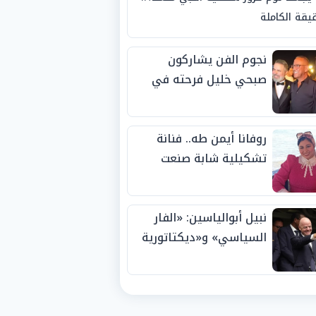
يقة الكاملة
نجوم الفن يشاركون
صبحي خليل فرحته في
حفل زفاف ابنته
روفانا أيمن طه.. فنانة
تشكيلية شابة صنعت
اسمها بالإبداع وحصدت
الجوائز منذ الصغر
نبيل أبوالياسين: «الفار
السياسي» و«ديكتاتورية
الميم» يدفنان «نزاهة
الفيفا».. وإقالة
«إنفانتينو» باتت حتمية