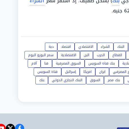
 جي
بنك
) بشكل طفيف؛ إذ استقر سعر
الشراء
البنك
الشراء
الاقتصادي
اقتصاد
دية
القطاع
الحرب
البن
الاقتصادية
سعر اليورو اليوم
ادية
بنك قناة السويس
السوق المصرفية
قنا
آلام
ع المصرفي
ايران
امريكا
إسرائيل
قناة السويس
بنك مصر
السوق
البنك التجاري الدولي
بنك