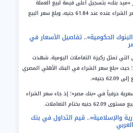
ي حين تميز «ميد بنك» بتسجيل أعلى قيمة لبيع العملة
الأوروبية في الأسواق؛ إذ استقر سعر الشراء عنده عند 61.84 جنيه، وبلغ سعر البيع
لبنوك الحكومية».. تفاصيل الأسعار في
ر
 التي تمثل ركيزة التعاملات اليومية، شهدت
بياً؛ حيث «بلغ سعر الشراء في البنك الأهلي المصري
رية حرفياً في «بنك مصر»؛ إذ جاء سعر الشراء
ية والإسلامية».. قيم التداول في بنك
لعربي