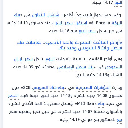
البيع
14.17 جنيه.
وفي مسار موازٍ قريب جداً، أظهرت
شاشات
التداول
في «
بنك
البركة
Al Baraka»
استقرار
سعر
الشراء
عند مستوى 14.10 جنيه،
في حين سجل
سعر
البيع
فيه 14.16 جنيه.
«أواخر القائمة السعرية والحد الأدنى».. تعاملات بنك
فيصل وقناة السويس وميد بنك
وفي أواخر القائمة السعرية لتعاملات
اليوم
، سجل
سعر الريال
السعودي
في «
بنك فيصل الإسلامي
Faisal» نحو 14.09 جنيه
للشراء و14.16 جنيه للبيع.
ودارت
المؤشرات
المصرفية
في «
بنك قناة السويس
SCB» حول
مستوى 14.08 جنيه للشراء و14.18 جنيه للبيع، بينما هبط
السعر
في «ميد
بنك
MID Bank» ليسجل مستويات الحد الأدنى للشراء
بالأسواق محققاً 14.07 جنيه للشراء، في حين تميز بتقديم سعر
بيع
للجمهور بلغ حوالي 14.19 جنيه.