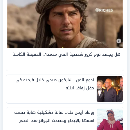
هل يجسد توم كروز شخصية النبي محمد؟.. الحقيقة الكاملة
نجوم الفن يشاركون صبحي خليل فرحته في
حفل زفاف ابنته
روفانا أيمن طه.. فنانة تشكيلية شابة صنعت
اسمها بالإبداع وحصدت الجوائز منذ الصغر