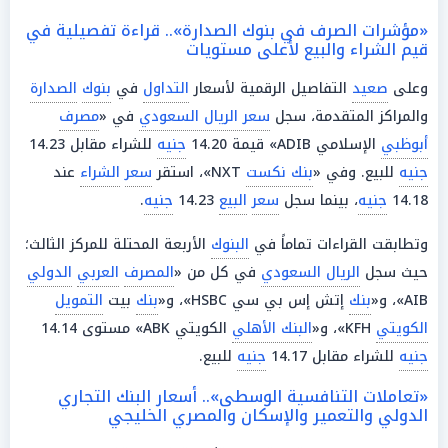
«مؤشرات الصرف في بنوك الصدارة».. قراءة تفصيلية في
قيم الشراء والبيع لأعلى مستويات
وعلى
صعيد
التفاصيل الرقمية لأسعار
التداول
في
بنوك
الصدارة
والمراكز المتقدمة، سجل
سعر الريال السعودي
في «
مصرف
أبوظبي
الإسلامي ADIB» قيمة 14.20
جنيه
للشراء مقابل 14.23
جنيه
للبيع. وفي «
بنك نكست
NXT»، استقر
سعر
الشراء
عند
14.18
جنيه
، بينما سجل
سعر
البيع
14.23
جنيه
.
وتطابقت القراءات تماماً في
البنوك
الأربعة المحتلة للمركز الثالث؛
حيث سجل
الريال السعودي
في كل من «
المصرف
العربي
الدولي
AIB»، و«
بنك
إتش إس بي سي HSBC»، و«
بنك
بيت
التمويل
الكويتي
KFH»، و«
البنك الأهلي
الكويتي ABK» مستوى 14.14
جنيه
للشراء مقابل 14.17
جنيه
للبيع.
«تعاملات التنافسية الوسطى».. أسعار البنك التجاري
الدولي والتعمير والإسكان والمصري الخليجي