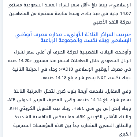
الإسلامي»، بينما بلغ «أقل سعر لشراء العملة السعودية مستوى
14.07 جنيه في ميد بنك»، وسط متابعة مستمرة من المتعاملين
بحركة النقد الأجنبي.
«ترتيب المراكز الثلاثة الأولى».. صدارة مصرف أبوظبي
الإسلامي وبنك نكست والمجموعة الرباعية
وأوضحت البيانات التفصيلية لحركة الصرف أن أعلى سعر لشراء
الريال السعودي خلال التعاملات استقر عند مستوى «14.20 جنيه
في مصرف أبوظبي الإسلامي ADIB»؛ وجاء في المرتبة الثانية
«بنك نكست NXT بسعر شراء بلغ 14.18 جنيه».
وفي المقابل، تلاحمت أربعة بنوك كبرى لتحتل «المرتبة الثالثة
بسعر شراء بلغ 14.14 جنيه»، وهي: المصرف العربي الدولي AIB،
وبنك إتش إس بي سي HSBC، وبنك بيت التمويل الكويتي KFH،
والبنك الأهلي الكويتي ABK، مما يعكس التنافسية الشديدة
والنطاق السعري المتقارب جداً بين هذه المؤسسات المصرفية
الكبرى.