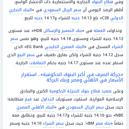
وفي
قطاع
البنوك
التجارية والاستثمارية ذات الانتشار الواسع،
أظهر الرصد اليومي أن
سعر الريال السعودي
في «
البنك التجاري
الدولي
CIB» بلغ 14.13
جنيه
للشراء و14.17
جنيه
للبيع.
وتداولت
العملة
في «
بنك التعمير والإسكان
HDB» عند مستوى
14.12 جنيه للشراء ومستوى 14.18 جنيه للبيع، وهو نفس
سعر
الشراء
المسجل في «
البنك
المصري
الخليجي
EG Bank» الذي
سجل 14.12 جنيه للشراء ولكن بفارق طفيف في
سعر
البيع
الذي
استقر عنده عند مستوى 14.17 جنيه بختام
التعاملات
الجارية.
«حركة الصرف في أكبر البنوك الحكومية».. استقرار
الأسعار في الأهلي ومصر وبنك البركة
وعلى
صعيد
قطاع
بنوك التجزئة الحكومية
الكبرى والبنادق
الإسلامية الموازية، استقرت مستويات
التداول
عند
قيم
متطابقة؛
حيث سجل
سعر الريال السعودي
في «
البنك الأهلي المصري
NBE» نحو 14.10 جنيه للشراء و14.17 جنيه للبيع، وتطابق معه
تماماً «
بنك مصر
BM»؛ حيث سجل
سعر
الشراء
14.10 جنيه وسعر