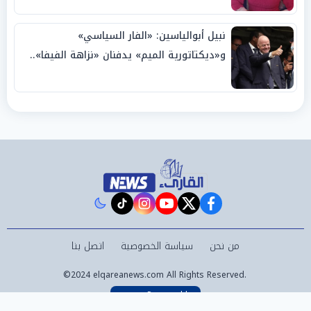
نبيل أبوالياسين: «الفار السياسي»
و«ديكتاتورية الميم» يدفنان «نزاهة الفيفا»..
وإقالة «إنفانتينو» باتت حتمية
instagram
tiktok
youtube
twitter
facebook
من نحن
سياسة الخصوصية
اتصل بنا
©2024 elqareanews.com All Rights Reserved.
Powered by