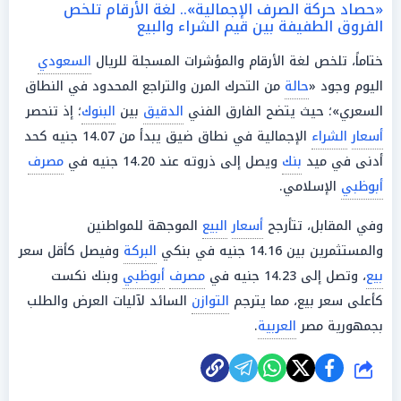
«حصاد حركة الصرف الإجمالية».. لغة الأرقام تلخص
الفروق الطفيفة بين قيم الشراء والبيع
ختاماً، تلخص لغة الأرقام والمؤشرات المسجلة للريال
السعودي
اليوم وجود «
حالة
من التحرك المرن والتراجع المحدود في النطاق
السعري»؛ حيث يتضح الفارق الفني
الدقيق
بين
البنوك
؛ إذ تنحصر
أسعار
الشراء
الإجمالية في نطاق ضيق يبدأ من 14.07 جنيه كحد
أدنى في ميد
بنك
ويصل إلى ذروته عند 14.20 جنيه في
مصرف
أبوظبي
الإسلامي.
وفي المقابل، تتأرجح
أسعار
البيع
الموجهة للمواطنين
والمستثمرين بين 14.16 جنيه في بنكي
البركة
وفيصل كأقل سعر
بيع
، وتصل إلى 14.23 جنيه في
مصرف
أبوظبي
وبنك نكست
كأعلى سعر بيع، مما يترجم
التوازن
السائد لآليات العرض والطلب
بجمهورية مصر
العربية
.
شارك