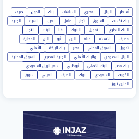
أسعار
الريال
المصري
الشاشات
بنك
الدول
صرف
بنك نكست
السوق
تجار
عامل
العرب
الشراء
الجنيه
البنك التجاري
التمويل
البنوك
قنا
البنك
التجار
مصرف
الإسلام
قناة
الرى
أبو
البن
المحلية
تمويل
السوق المحلي
مصر
بنك البركة
الأهلي
الريال السعودي
والبنك الأهلي
الجنية المصري
السوق المحلية
بنك مصر
البنك الاهلي
أبوظبي
سعر الريال السعودي
الكويت
السعودي
بنوك
الصرف
العربي
سوق
القارئ نيوز