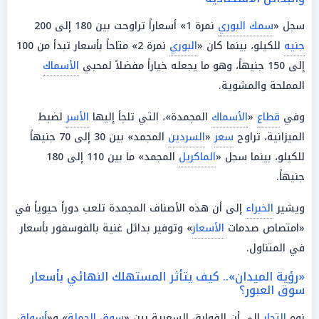
سجل «
سمك البوري
نمرة 1» أسعاراً تراوحت بين 180 إلى 200
جنيه
للكيلو، بينما كان «
البوري
نمرة 2» متاحاً بأسعار تبدأ من 100
إلى 150 جنيهاً، وهو ما يجعله خياراً مفضلاً لمحبي
الأسماك
المملحة والمشوية.
وفي
قطاع
«
الأسماك
المجمدة»، التي تلجأ إليها
الأسر
لضبط
الميزانية، تراوح
سعر
«
السردين
المجمد» بين 30 إلى 70 جنيهاً
للكيلو، بينما سجل «
الماكريل
المجمد» ما بين 110 إلى 180
جنيهاً.
ويشير
الخبراء
إلى أن هذه الأصناف المجمدة تلعب دوراً حيوياً في
«امتصاص صدمات
الأسعار
» وتوفير بدائل غنية بالفوسفور بأسعار
في المتناول.
«رؤية الميدان».. كيف يتأثر المستهلك النهائي بأسعار
سوق العبور؟
نوه
التجار
إلى أن الفوارق السعرية بين «
سوق الجملة
» و«
أسواق