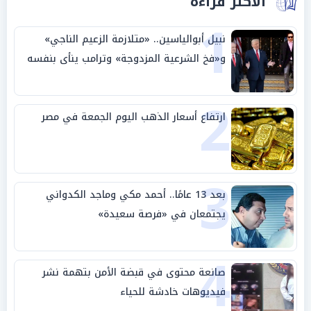
الأكثر قراءة
1
نبيل أبوالياسين.. «متلازمة الزعيم الناجي»
و«فخ الشرعية المزدوجة» وترامب ينأى بنفسه
وحليفه في «ميتم استراتيجي»
2
ارتفاع أسعار الذهب اليوم الجمعة في مصر
3
بعد 13 عامًا.. أحمد مكي وماجد الكدواني
يجتمعان في «فرصة سعيدة»
4
صانعة محتوى في قبضة الأمن بتهمة نشر
فيديوهات خادشة للحياء