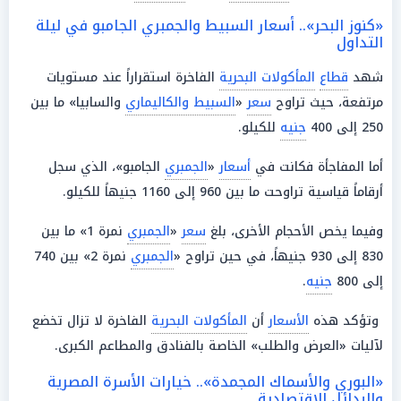
«كنوز البحر».. أسعار السبيط والجمبري الجامبو في ليلة
التداول
شهد
قطاع
المأكولات البحرية
الفاخرة استقراراً عند مستويات
مرتفعة، حيث تراوح
سعر
«
السبيط والكاليماري
والسابيا» ما بين
250 إلى 400
جنيه
للكيلو.
أما المفاجأة فكانت في
أسعار
«
الجمبري
الجامبو»، الذي سجل
أرقاماً قياسية تراوحت ما بين 960 إلى 1160 جنيهاً للكيلو.
وفيما يخص الأحجام الأخرى، بلغ
سعر
«
الجمبري
نمرة 1» ما بين
830 إلى 930 جنيهاً، في حين تراوح «
الجمبري
نمرة 2» بين 740
إلى 800
جنيه
.
وتؤكد هذه
الأسعار
أن
المأكولات البحرية
الفاخرة لا تزال تخضع
لآليات «العرض والطلب» الخاصة بالفنادق والمطاعم الكبرى.
«البوري والأسماك المجمدة».. خيارات الأسرة المصرية
والبدائل الاقتصادية