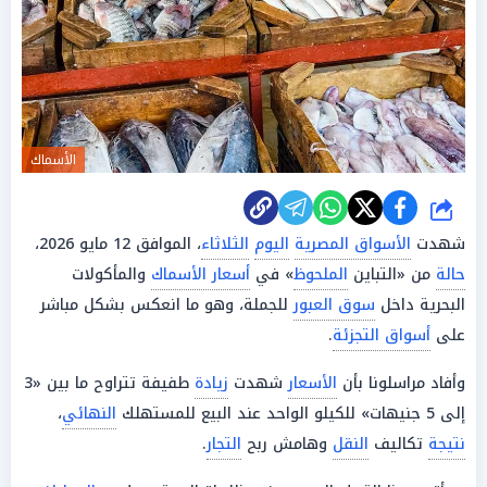
الأسماك
شارك
شهدت
الأسواق المصرية
اليوم
الثلاثاء
، الموافق 12 مايو 2026،
حالة
من «التباين
الملحوظ
» في
أسعار الأسماك
والمأكولات
البحرية داخل
سوق العبور
للجملة، وهو ما انعكس بشكل مباشر
على
أسواق التجزئة
.
وأفاد مراسلونا بأن
الأسعار
شهدت
زيادة
طفيفة تتراوح ما بين «3
إلى 5 جنيهات» للكيلو الواحد عند البيع للمستهلك
النهائي
،
نتيجة
تكاليف
النقل
وهامش ربح
التجار
.