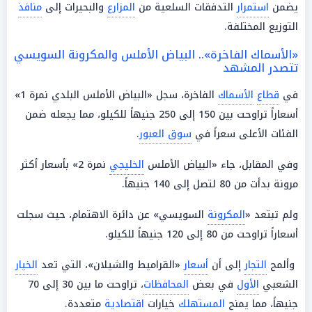
يضمن
استمرار
التدفقات السلعية من
المزارع
والبحيرات إلى
منافذ
التوزيع المختلفة.
«الأسماك الفاخرة».. البياض الأملس والمكرونة السويسي
تتصدر المشهد
في
قطاع
الأسماك
الفاخرة، سجل «البياض الأملس البلدي نمرة 1»
أسعاراً تراوحت بين 150 إلى 250 جنيهاً للكيلو، مما يجعله ضمن
الفئات الأعلى سعراً في
سوق العبور
.
وفي المقابل، جاء «البياض الأملس
الخليجي
نمرة 2» بأسعار أكثر
مرونة بدأت من 80 لتصل إلى 140 جنيهاً.
ولم تبتعد «
المكرونة
السويسي» عن دائرة الاهتمام، حيث سجلت
أسعاراً تراوحت من 80 إلى 120 جنيهاً للكيلو.
وألمح
التجار
إلى أن
أسعار
«القراميط والشيلان»، التي تعد
الخيار
الشعبي
الأول
في بعض
المحافظات
، تراوحت ما بين 30 إلى 70
جنيهاً، مما يمنح
المستهلك
خيارات
اقتصادية
متعددة.