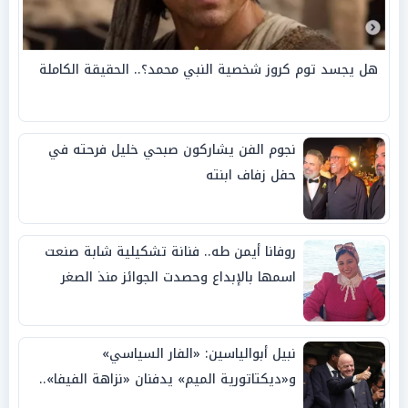
هل يجسد توم كروز شخصية النبي محمد؟.. الحقيقة الكاملة
نجوم الفن يشاركون صبحي خليل فرحته في
حفل زفاف ابنته
روفانا أيمن طه.. فنانة تشكيلية شابة صنعت
اسمها بالإبداع وحصدت الجوائز منذ الصغر
نبيل أبوالياسين: «الفار السياسي»
و«ديكتاتورية الميم» يدفنان «نزاهة الفيفا»..
وإقالة «إنفانتينو» باتت حتمية