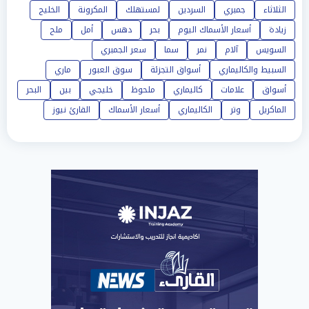
الثلاثاء
جمبري
السردين
لمستهلك
المكرونة
الخليج
زيادة
أسعار الأسماك اليوم
بحر
دهس
أمل
ملح
السويس
آلام
نمر
سما
سعر الجمبري
السبيط والكاليماري
أسواق التجزئة
سوق العبور
ماري
أسواق
علامات
كاليماري
ملحوظ
خليجي
بين
البحر
الماكريل
وتر
الكاليماري
أسعار الأسماك
القارئ نيوز