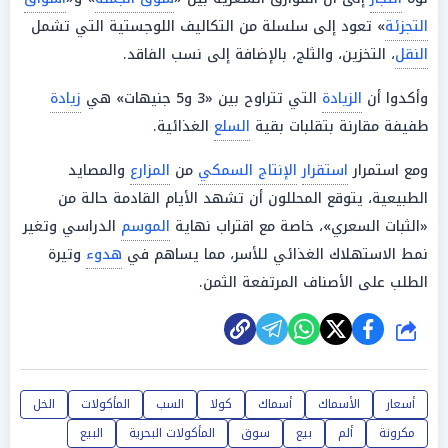
التجزئة
» تعود إلى سلسلة من التكاليف اللوجستية التي تشمل
النقل
، التخزين، والثلج، بالإضافة إلى نسب الفاقد.
وأكدوا أن
الزيادة
التي تتراوح بين «3 و5 جنيهات» هي
زيادة
طفيفة مقارنة بتقلبات بقية
السلع
الغذائية.
ومع استمرار
استقرار
الإنتاج السمكي
من
المزارع
والمصايد
الطبيعية، يتوقع المحللون أن تشهد الأيام القادمة حالة من
«الثبات السعري»، خاصة مع اقتراب نهاية
الموسم
الدراسي وتغير
نمط الاستهلاك الغذائي للأسر، مما يساهم في
هدوء
وتيرة
الطلب على الأصناف المرتفعة الثمن.
شارك
أسعار
الأسماك
أسماك
كولا
السب
المأكولات
الخل
مكرونة
ألم
بيع
سوق
المأكولات البحرية
البيع