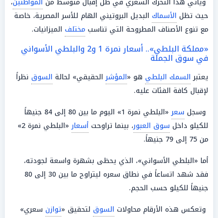
ويأتي هذا التحرك السعري في ظل إقبال متوسط من
المواطنين
،
حيث تظل
الأسماك
البديل البروتيني الهام للأسر المصرية، خاصة
مع تنوع الأصناف المطروحة التي تناسب
مختلف
الميزانيات.
«مملكة البلطي».. أسعار نمرة 1 و2 والبلطي الأسواني
في سوق الجملة
يعتبر
السمك البلطي
هو «
المؤشر
الحقيقي» لحالة
السوق
نظراً
لإقبال كافة الفئات عليه.
وسجل
سعر
«البلطي نمرة 1» اليوم ما بين 80 إلى 84 جنيهاً
للكيلو داخل
سوق العبور
، بينما تراوحت
أسعار
«البلطي نمرة 2»
من 75 إلى 79 جنيهاً.
أما «البلطي الأسواني»، الذي يحظى بشهرة واسعة لجودته،
فقد شهد اتساعاً في نطاق سعره ليتراوح ما بين 30 إلى 80
جنيهاً للكيلو حسب الحجم.
وتعكس هذه الأرقام محاولات
السوق
لتحقيق «
توازن
سعري»