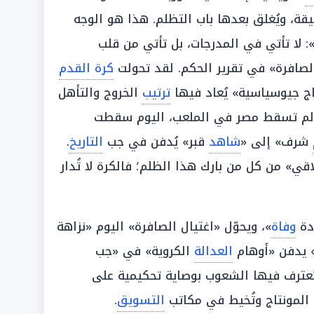
1 مليون في دقيقة، ويُغلق بعدها باب التظلم. هذا هو الوجه
ة»: لا تأتي في المدرجات، بل تأتي من قلب
الصافرة» في تقرير الحكم. لقد تحولت
كرة القدم
اج جيوسياسية» يُعاد فيها
ترتيب
الخروج والتأهل
م تسقط مصر في الملعب، اليوم سقطت
شرف» إلى «
شاهد
قبر» يُدفن في جب
التاريخ
.
قي» من كل من بارك هذا الظلم؛ فالكرة لا تُدار
دة
وفاة
»، ويحوّل «اغتيال الصافرة» اليوم «نزاهة
 يدفن «أوهام
العدالة
الكروية» في «جب
تعترف فيها الشعوب بوصاية تحكيمية على
 المونتاج وتُخيط في مكاتب
التسويق
.