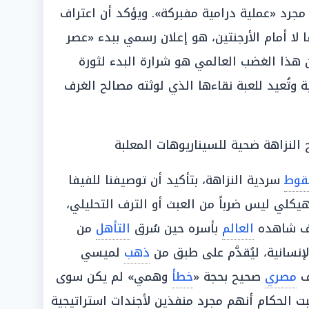
مجرد «عملية درامية مفبركة». ويؤكد أن اعتراف
 لا أمام الأرجنتين، هو إعلان رسمي ببدء «عصر
هذا الغضب العالمي هو شرارة البدء لثورة
 وتُعيد للعبة نقاءها الذي لوثته مصالح الغرف
لنزاهة ضحية للسيناريوهات المعلبة
وط
سردية النزاهة، بتأكيد أن توصيفنا للفيفا
كلي ليس ضرباً من العبث أو الترف التحليلي،
شف شاهده
العالم
بأسره حين سُرق
التأهل
من
سانية، ليُقدَّم على طبق من
ذهب
لميسي
دف
مصري
صحيح بحجة «
خطأ
وهمي» لم يكن سوى
 أثبت الحكام أنهم مجرد منفذين لأجندات استراتيجية