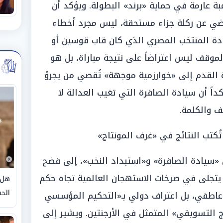
بة عارمة في حماية «برند» البطولة. ويؤكد أن
اضي عن ركلة جزاء مستحقة، ليس مجرد أخطاء
رادة المنتخب المصري الذي كان قاب قوسين أو
موقف ليس اعتراضاً على نتيجة مباراة، بل هو
القدم إلى «خوارزمية موجهة» تُقصي من يجرؤ
اً أن سيادة الصافرة التي تغيب العدالة لا
ف والكلمة.
كتب النتائج في «غرف المونتاج»
ن «سيادة الصافرة» و«استبداد النخب»، إلى فضح
تجلى في صرخات الاستهجان العالمية تجاه حكم
هل 
الحق
ل عاطفي، بل اعتراف دولي بـ«التحكيم المؤسسي
 التسويقي» المتمثل في الأرجنتين. ويشير إلى