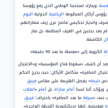
افسة
. ويبارك لمنتخبنا الوطني الذي رفع رؤوسنا
حت رؤوس أركان المنظومة
الرياضية
الدولية
اليوم
 شرف وانحياز تحكيمي فاضح عرى زيف شعاراتهم،
م يعد يختبئ في الغرف المظلمة، بل صار
ال
الكاشفة.
لة
الكروية إلى «مقصلة ما بعد 90 دقيقة»
بعد أن كشف «سقوط قناع المؤسسة» و«الاغتيال
غتيال الصافرة» متكامل الأركان؛ حيث يخرج الحكم
دمن
نتيجة
» يفصل الهزيمة على مقاس
فريق
. ويؤكد أننا لسنا
أمام
مباراة
، بل
أمام
«
انقلاب
ث تمت «
سرقة
ما بعد الصافرة» باحتراف؛
فريق
ة
تعويضية. إنها «ديكتاتورية اللحظة الواحدة»