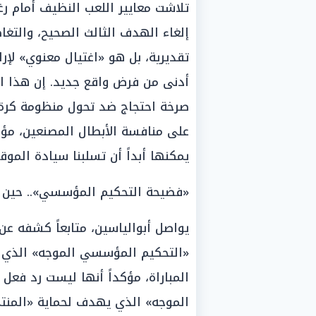
تلاشت معايير اللعب النظيف أمام رغ
إلغاء الهدف الثالث الصحيح، والتغ
تقديرية، بل هو «اغتيال معنوي» لإ
أدنى من فرض واقع جديد. إن هذا ال
صرخة احتجاج ضد تحول منظومة كرة 
على منافسة الأبطال المصنعين، مؤكد
يمكنها أبداً أن تسلبنا سيادة الموق
«فضيحة التحكيم المؤسسي».. حين تُ
يواصل أبوالياسين، متابعاً كشفه ع
«التحكيم المؤسسي الموجه» الذي ي
المباراة، مؤكداً أنها ليست رد فع
الموجه» الذي يهدف لحماية «المنتج