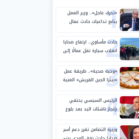
1
«تحرك عاجل».. وزير العمل
يتابع تداعيات حادث عمال
2
طريق بني سويف الصحراوي
حادث مأساوي.. ارتفاع ضحايا
انقلاب سيارة تقل عمالًا إلى
3
14 شخصًا
«وجبة صحية».. طريقة عمل
«بيتزا الجبن القريش» الغنية
4
بالبروتين
الرئيس السيسي يحتفي
بإنجاز ناشئات اليد بعد بلوغ
5
نصف نهائي كأس العالم
وزيرة التضامن تقرر دعم أسر
ضحايا حادث نفق الودي ببني