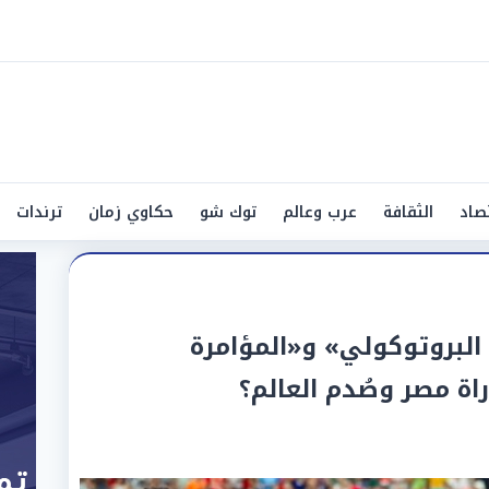
صاد
الثقافة
عرب وعالم
توك شو
حكاوي زمان
ترندات
ل البروتوكولي» و«المؤامرة
اة مصر وصُدم العالم؟