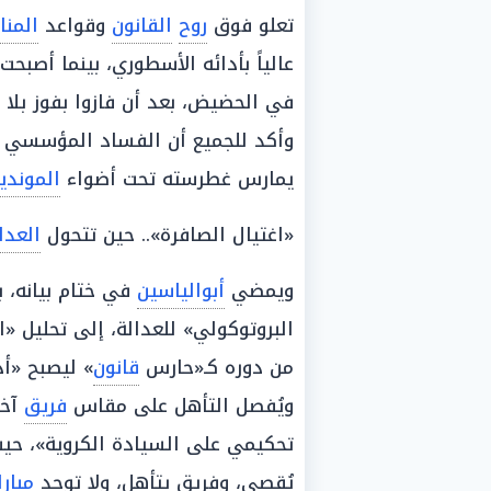
تعلو فوق
روح
القانون
وقواعد
المن
عالياً بأدائه الأسطوري، بينما أصب
في الحضيض، بعد أن فازوا بفوز بلا
وأكد للجميع أن الفساد المؤسسي ل
يمارس غطرسته تحت أضواء
الموندي
«اغتيال الصافرة».. حين تتحول
العدا
ويمضي
أبوالياسين
في ختام بيانه، 
البروتوكولي» للعدالة، إلى تحليل «ا
من دوره كـ«حارس
قانون
» ليصبح «أ
ويُفصل التأهل على مقاس
فريق
آخر
تحكيمي على السيادة الكروية»، حي
يُقصى، وفريق يتأهل، ولا توجد
مبارا