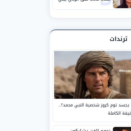
سويف
ترندات
يجسد توم كروز شخصية النبي محمد؟..
يقة الكاملة
نجوم الفن يشاركون