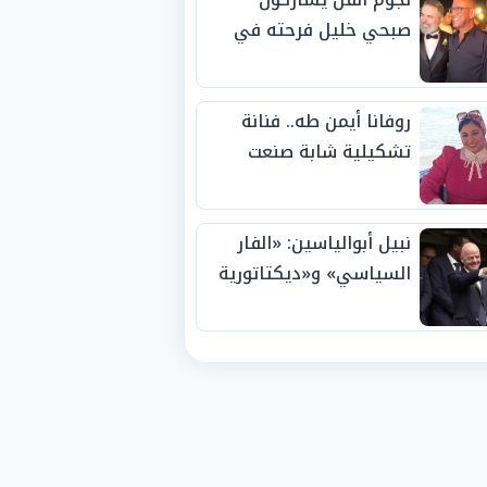
صبحي خليل فرحته في
حفل زفاف ابنته
روفانا أيمن طه.. فنانة
تشكيلية شابة صنعت
اسمها بالإبداع وحصدت
الجوائز منذ الصغر
نبيل أبوالياسين: «الفار
السياسي» و«ديكتاتورية
الميم» يدفنان «نزاهة
الفيفا».. وإقالة
«إنفانتينو» باتت حتمية