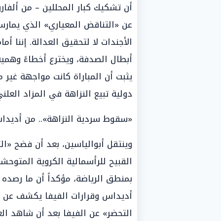
أن تشكيك كبار المحللين – من ألفارو
عن «التناقض المعياري» الذي يمارسه 
الأجندات لا لتحقيق العدالة. إننا أ
أبطال الصدفة، ويخترع أخطاءً وهم
يثبت أن المباراة كانت مواجهة غير م
دولية تبيع النزاهة في المزاد العلني
«سقوط سردية النزاهة».. من أديداس
وينتقل أبوالياسين، بعد أن فضح «
القبيح للرأسمالية الكروية المتوحشة
بمنطق الرياضة، مؤكداً أن ما رصده 
أديداس وقرارات الفيفا يكشف عن 
التحضر» عن الفيفا بعد أن شاهد الع