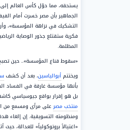
يستحقه، مما حوّل كأس العالم إلى 
الجماهير بأن مصر خسرت أمام الفيفا
التشكيك في نزاهة المؤسسة»، وأن 
فكرية ستقتلع جذور الوصاية الرياضية
المظلمة.
«سقوط قناع المؤسسة».. حين تصبح ا
ويختتم
أبوالياسين
، بعد أن كشف
سق
بأنها مؤسسة غارقة في الفساد الهي
بل هو إقرار بواقع جيوسياسي كا
منتخب مصر
على مرأى ومسمع من الإن
ومنظومته التسويقية. إن إلغاء ه
«اغتيالاً بروتوكولياً» للعدالة، حيث