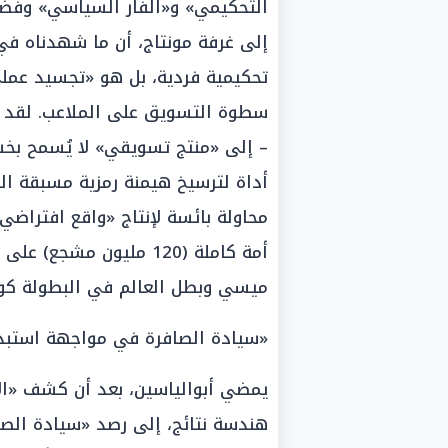
التحكيمي» و«الفار السياسي» وفضح «
إلى غرفة مونتاج، أن ما شهدناه في 
تحكيمية فردية، بل هو «تجسيد عملي
سطوة التسويق على الملاعب. لقد ت
– إلى «منتج تسويقي» لا يُسمح بخس
أداة لترسيخ هيمنة رمزية مسبقة ال
محاولة بائسة لإنتاج «واقع افتراض
أمة كاملة (120 مليون مش
ميسي وبطل العالم في البطولة كوا
«سيادة الصافرة في مواجهة استبداد
يمضي أبوالياسين، بعد أن كشف «الا
هندسة نتائج، إلى رصد «سيادة الصا