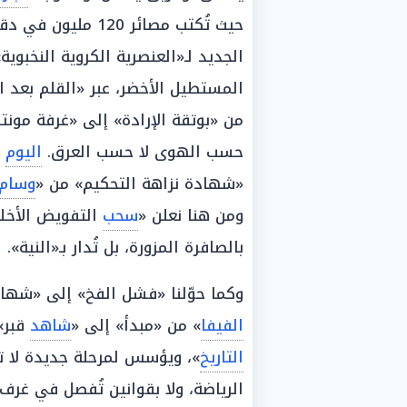
حيث تُكتب مصائر 20
الجديد لـ«العنصرية الكروية النخبوي
المستطيل الأخضر، عبر «القلم بعد 
من «بوتقة الإرادة» إلى «غرفة مونت
حسب الهوى لا حسب العرق.
اليوم
ل
«شهادة نزاهة التحكيم» من «
وسام
ومن هنا نعلن «
سحب
التفويض الأخلا
بالصافرة المزورة، بل تُدار بـ«النية».
وكما حوّلنا «فشل الفخ» إلى «شها
الفيفا
» من «مبدأ» إلى «
شاهد
قبر»
التاريخ
»، ويؤسس لمرحلة جديدة لا 
الرياضة، ولا بقوانين تُفصل في غرف