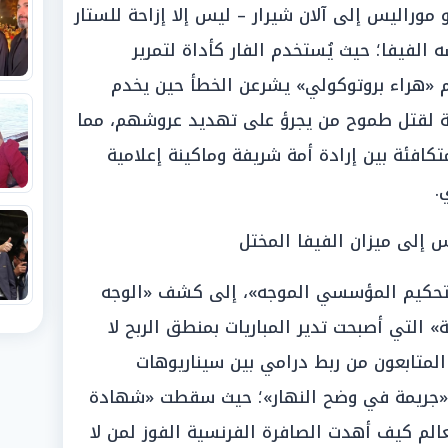
 موراليس إلى آلان شيرار – ليس إلا إزاحة للستار
الفيفا؛ حيث يُستخدم الفار كأداة لتمرير
مام «هراء بروتوكولي» يشرعن الخطأ حين يخدم
ية لقتل طموح من يجرؤ على تهديد عروشهم، مما
تكافئة بين إرادة أمة شريفة وماكينة إعلامية
.
 إلى ميزان الفيفا المختل
التحكيم المؤسسي الموجه»، إلى كشف «الوجه
» التي أصبحت تدير المباريات بمنطق الربح لا
المتابعون من ربط درامي بين سيناريوهات
«جريمة في وضح النهار»؛ حيث سقطت «شهادة
الم كيف أهدت الصافرة الفرنسية الفوز لمن لا