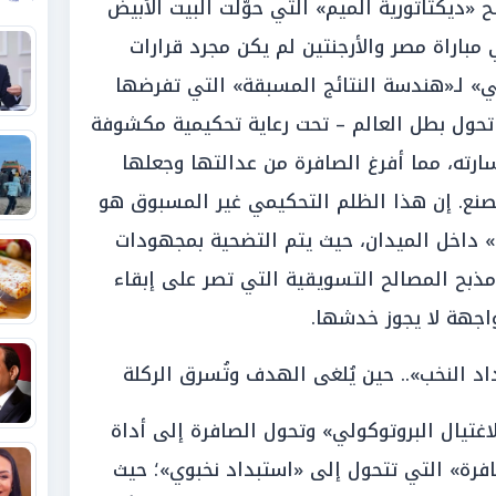
ديكتاتورية الميم» التي حوّلت البيت الأبيض
مباراة مصر والأرجنتين لم يكن مجرد قرارات
» لـ«هندسة النتائج المسبقة» التي تفرضها
حول بطل العالم – تحت رعاية تحكيمية مكشوفة
ارته، مما أفرغ الصافرة من عدالتها وجعلها
صنع. إن هذا الظلم التحكيمي غير المسبوق هو
ي» داخل الميدان، حيث يتم التضحية بمجهودات
جع) على مذبح المصالح التسويقية التي تصر على إبقاء
جهة لا يجوز خدشها.
 النخب».. حين يُلغى الهدف وتُسرق الركلة
غتيال البروتوكولي» وتحول الصافرة إلى أداة
فرة» التي تتحول إلى «استبداد نخبوي»؛ حيث