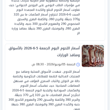
الرسمية والخاصة بجمهورية مصر العربية تحركات جديدة
في مؤشرات الطلب اليومي على البروتين الحيواني؛ حيث
تفاوتت أسعار اللحوم البتلو والكبدة المجمدة اليوم
السبت 6-6-2026 لتتراوح أسعار المكعبات ما بين 320
و370 جنيهًا، والبرجر 380، والكفتة البقري والسجق
المخصوص 290 والمفروم الكندوز 300 جنيه، والكبدة
البقري 380، والبوفتيك البقري 380 جنيهًا، بمنافذ وزارة
الز
أسعار اللحوم اليوم الجمعة 5-6-2026 بالأسواق
ومنافذ الوزارات
الجمعة 05/يونيو/2026 - 08:30 ص
أسعار اللحوم.. شهدت الأسواق المحلية ومنافذ بيع
المنتجات الغذائية التابعة للقطاعات الحكومية والخاصة
حالة من التوازن والثبات السعري المؤقت في مستهل
المعاملات الصباحية؛ حيث تماسكت أسعار اللحوم
والمكعبات السودانية والبلدية اليوم الجمعة 5-6-2026
لتتأرجح أسعار القطعيات ما بين 320 إلى 370 جنيهًا،
والبرجر 380 والكفتة والسجق 290 والمفروم الكندوز 300
جنيه والكبدة البقري 380 والبوفتيك البقري 380 جنيها،
وبمن