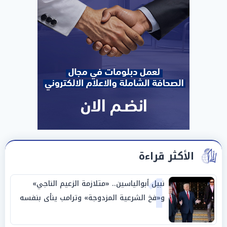
الأكثر قراءة
1
نبيل أبوالياسين.. «متلازمة الزعيم الناجي»
و«فخ الشرعية المزدوجة» وترامب ينأى بنفسه
وحليفه في «ميتم استراتيجي»