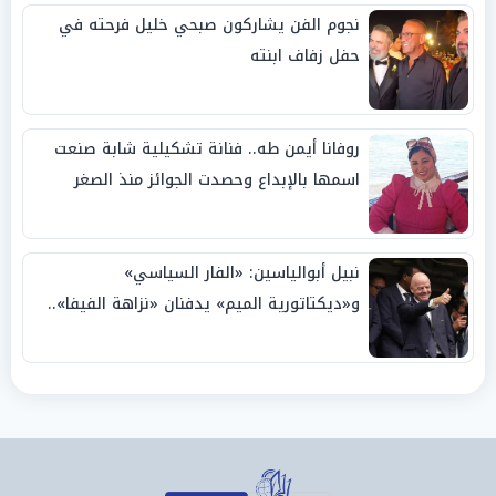
نجوم الفن يشاركون صبحي خليل فرحته في
حفل زفاف ابنته
روفانا أيمن طه.. فنانة تشكيلية شابة صنعت
اسمها بالإبداع وحصدت الجوائز منذ الصغر
نبيل أبوالياسين: «الفار السياسي»
و«ديكتاتورية الميم» يدفنان «نزاهة الفيفا»..
وإقالة «إنفانتينو» باتت حتمية