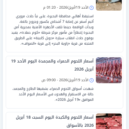
الأحد 19/أبريل/2026 - 01:20 م
استيقظ أهالي محافظة البحيرة، على نبأ حادث مروري
أليم أسفر عن إصابة 7 أشخاص بكسور وجروح بالغة،
وبدأت الواقعة حينما تلقت الأجهزة الأمنية بمديرية أمن
البحيرة إخطاراً من مأمور مركز شرطة «كوم حمادة»، يفيد
بوقوع حادث انقلاب سيارة «دوبل كابينة» على الطريق
المتجه من قرية «زاوية البحر» إلى قرية «الصواف».
أسعار اللحوم الحمراء والمجمدة اليوم الأحد 19
أبريل 2026
الأحد 19/أبريل/2026 - 09:00 ص
شهدت أسواق اللحوم الحمراء، بشقيها الطازج والمجمد،
حالة من الاستقرار والهدوء في الأسعار اليوم الأحد
الموافق «19 أبريل 2026».
أسعار اللحوم والكبدة اليوم السبت 18 أبريل
2026 بالأسواق