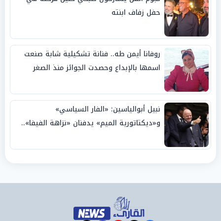
حفل زفاف ابنته
روفانا أيمن طه.. فنانة تشكيلية شابة صنعت
اسمها بالإبداع وحصدت الجوائز منذ الصغر
نبيل أبوالياسين: «الفار السياسي»
و«ديكتاتورية الميم» يدفنان «نزاهة الفيفا»..
وإقالة «إنفانتينو» باتت حتمية