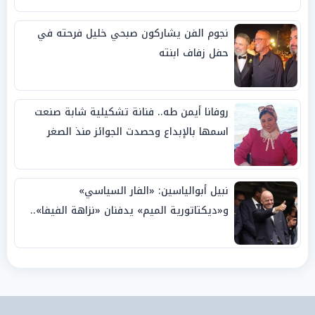
نجوم الفن يشاركون صبحي خليل فرحته في
حفل زفاف ابنته
روفانا أيمن طه.. فنانة تشكيلية شابة صنعت
اسمها بالإبداع وحصدت الجوائز منذ الصغر
نبيل أبوالياسين: «الفار السياسي»
و«ديكتاتورية الميم» يدفنان «نزاهة الفيفا»..
وإقالة «إنفانتينو» باتت حتمية