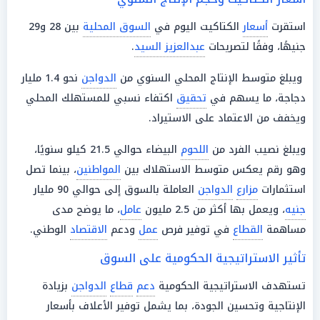
استقرت
أسعار
الكتاكيت اليوم في
السوق المحلية
بين 28 و29
جنيهًا، وفقًا لتصريحات
عبدالعزيز السيد
.
ويبلغ متوسط الإنتاج المحلي السنوي من
الدواجن
نحو 1.4 مليار
دجاجة، ما يسهم في
تحقيق
اكتفاء نسبي للمستهلك المحلي
ويخفف من الاعتماد على الاستيراد.
ويبلغ نصيب الفرد من
اللحوم
البيضاء حوالي 21.5 كيلو سنويًا،
وهو رقم يعكس متوسط الاستهلاك بين
المواطنين
، بينما تصل
استثمارات
مزارع
الدواجن
العاملة بالسوق إلى حوالي 90 مليار
جنيه
، ويعمل بها أكثر من 2.5 مليون
عامل
، ما يوضح مدى
مساهمة
القطاع
في توفير فرص
عمل
ودعم
الاقتصاد
الوطني.
تأثير الاستراتيجية الحكومية على السوق
تستهدف الاستراتيجية الحكومية
دعم
قطاع
الدواجن
بزيادة
الإنتاجية وتحسين الجودة، بما يشمل توفير الأعلاف بأسعار