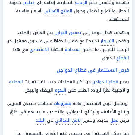
مناسبة وتحسين نظم
الرعاية
البيطرية، إضافة إلى
تطوير
خطوط
المجازر والتوزيع لضمان وصول
المنتج
النهائي
بأسعار مناسبة
للمستهلك.
ويهدف هذا التوجه إلى
تحقيق
التوازن
بين العرض والطلب،
وخفض
الأسعار
تدريجيًا مع ضمان الحفاظ على مستوى معقول من
الربحية للمربين، ما يضمن
استدامة
النشاط
الاقتصادي
في هذا
القطاع
الحيوي.
فرص الاستثمار في قطاع الدواجن
يعتبر
قطاع
الدواجن
من أكثر القطاعات جذبا للاستثمارات
المحلية
والأجنبية نظرًا لزيادة الطلب على
اللحوم
البيضاء والبيض.
وتشمل فرص الاستثمار إقامة
مشروعات
متكاملة تتضمن التفريخ،
وإنتاج الأعلاف، والإنتاج الحيواني، والتصدير، ما يسهم في خلق
فرص
عمل
جديدة وتعزيز
الأمن
الغذائي
في
البلاد
.
كما يمكن الاستثمار في تحسين نظم التوزيع والتسويق، بما