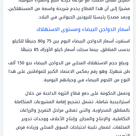
العرض مقابل الطلب، مع مراعاة حركة البيع والشراء اليومية،
مشيرًا إلى أن هذا القطاع يخدم شريحة واسعة من المستهلكين،
ويعد مصدرًا رئيسيًا للبروتين الحيواني في البلاد.
أسعار الدواجن البيضاء ومستوى الاستهلاك
استقرت أسعار الدواجن البيضاء اليوم بين 75 و80 جنيهًا للكيلو
بحسب المناطق، بينما سجلت أسعار كيلو الأوراك 85 جنيهًا.
ويبلغ حجم الاستهلاك المحلي من الدواجن البيضاء نحو 150 ألف
طن شهريًا، وهو رقم يعكس الاعتماد الكبير للمواطنين على هذا
النوع من اللحوم البيضاء في وجباتهم اليومية.
وتعمل الحكومة على دفع قطاع الثروة الداجنة من خلال
استراتيجية شاملة، تشمل تشجيع إقامة المشروعات المتكاملة
بالمناطق الصحراوية، والتي تغطي مراحل التفريخ والزراعات
التكاملية، والإنتاج والمجازر، وإنتاج الأعلاف ووحدات تدوير
المخلفات، لضمان تلبية احتياجات السوق المحلي وزيادة فرص
التصدير.