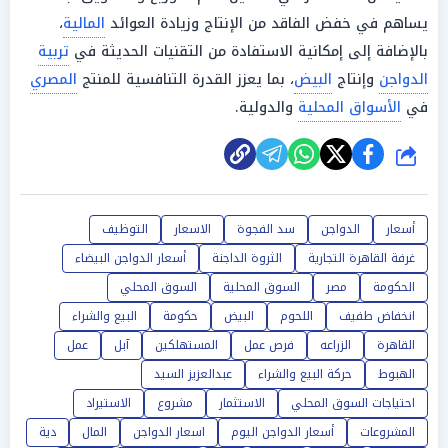
يساهم في خفض الفاقد من الإنتاج وزيادة العوائد
المالية
،
بالإضافة إلى إمكانية الاستفادة من التقنيات الحديثة في
تربية
الدواجن
وإنتاج
البيض
، بما يعزز القدرة التنافسية للمنتج
المصري
في
الأسواق المحلية
والدولية.
شارك
أسعار
الدواجن
سد الفجوة
الاسعار
التوظيف
غرفة القاهرة التجارية
الثروة الداجنة
أسعار الدواجن البيضاء
الحكومة
مصر
السوق المحلية
السوق المحلي
انخفاض طفيف
اللحوم
البيض
حكومة
البيع والشراء
القاهرة
الزراعه
فرص عمل
المستهلكين
آبل
عمل
الهبوط
حركة البيع والشراء
عبدالعزيز السيد
احتياجات السوق المحلي
الاستثمار
مشروع
الاستيراد
المشروعات
أسعار الدواجن اليوم
اسعار الدواجن
المال
دية