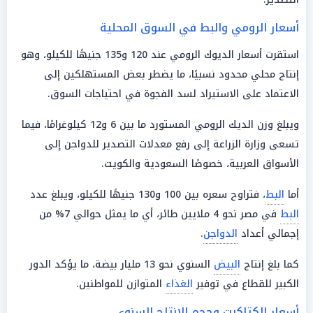
أسعار الرومي والبط في السوق المحلية
استقرت أسعار الديوك الرومي عند 120 و135 جنيهًا للكيلو، وهو
إنتاج محلي محدود نسبيًا، ما يضطر بعض المستهلكين إلى
الاعتماد على الاستيراد لسد الفجوة في احتياجات السوق.
ويبلغ وزن الديك الرومي المستورد ما بين 6 و12 كيلوغرامًا، فيما
تسعى وزارة الزراعة إلى رفع معدلات التصدير للدواجن إلى
الأسواق العربية، خصوصًا السعودية والكويت.
أما
البط
، فتراوح سعره بين 100 و130 جنيهًا للكيلو، ويبلغ عدد
البط
في مصر نحو 4 ملايين طائر، أي ما يمثل حوالي 7% من
إجمالي أعداد
الدواجن
.
كما بلغ إنتاج
البيض
السنوي نحو 13 مليار بيضة، ما يؤكد الدور
الكبير للقطاع في توفير
الغذاء
المتوازن للمواطنين.
أسعار الكتاكيت وحجم الإنتاج السنوي