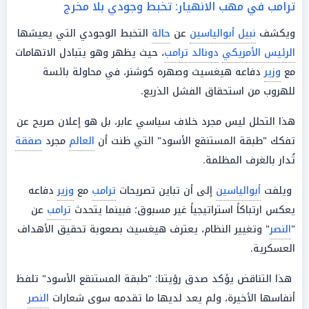
ترامب في مهب الانهيار: تخبط وجودي بلا مخرج
ويكشف
نبيل أبوالياسين
عن
حالة
التخبط الوجودي التي يعيشها
الرئيس الأمريكي
دونالد ترامب
، حيث يظهر وهو يتبادل الاتهامات
مع
وزير
دفاعه هيغسيث وصهره كوشنر، في محاولة بائسة
للهروب من استحقاق الفشل الذريع.
هذا التحلل ليس مجرد خلاف سياسي عابر، بل هو إعلان صريح عن
تفكك "طبقة المستنقع الأسود" التي ظنت أن
العالم
مجرد
صفقة
تُدار بالغرف المظلمة.
ويلفت
أبوالياسين
إلى أن تباين تصريحات
ترامب
مع
وزير
دفاعه
يعكس ارتباكاً استراتيجياً غير مسبوق؛ فبينما يتحدث
ترامب
عن
"
النصر
" وتغيير النظام، يعترف هيغسيث بصعوبة تحقيق الأهداف
العسكرية.
هذا التناقض يؤكد صدق رؤيتنا: "طبقة المستنقع الأسود" تلفظ
أنفاسها الأخيرة، ولم يعد لديها ما تقدمه سوى شعارات
النصر