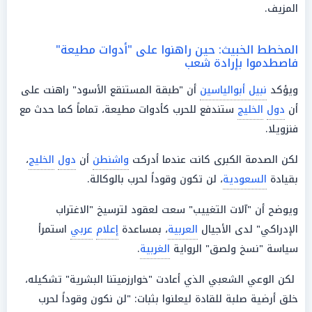
المزيف.
المخطط الخبيث: حين راهنوا على "أدوات مطيعة"
فاصطدموا بإرادة شعب
ويؤكد
نبيل أبوالياسين
أن "طبقة المستنقع الأسود" راهنت على
أن
دول
الخليج
ستندفع للحرب كأدوات مطيعة، تماماً كما حدث مع
فنزويلا.
لكن الصدمة الكبرى كانت عندما أدركت
واشنطن
أن
دول
الخليج
،
بقيادة
السعودية
، لن تكون وقوداً لحرب بالوكالة.
ويوضح أن "آلات التغييب" سعت لعقود لترسيخ "الاغتراب
الإدراكي" لدى الأجيال
العربية
، بمساعدة
إعلام
عربي
استمرأ
سياسة "نسخ ولصق" الرواية
الغربية
.
لكن الوعي الشعبي الذي أعادت "خوارزميتنا البشرية" تشكيله،
خلق أرضية صلبة للقادة ليعلنوا بثبات: "لن نكون وقوداً لحرب