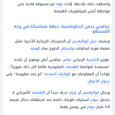
واصطفت خلف قادتها، وُلدت
قوة
غير مسبوقة قادرة على
مواجهة أعتى إمبراطوريات الهيمنة.
عراقجي يدفن الدبلوماسية: جبهة متماسكة في وجه
المستنقع
ويضيف
نبيل أبوالياسين
أن التصريحات الإيرانية الأخيرة تمثل
صفعة قوية لمحاولات
واشنطن
الخروج بماء
الوجه
.
فوزير
الخارجية
الإيراني
عباس
عراقجي أعلن بوضوح أن بلاده
"مستعدة لمواصلة
الهجمات
الصاروخية طالما كان ذلك ضرورياً"،
مؤكداً أن المفاوضات مع
الولايات المتحدة
"لم تعد مطروحة" على
جدول
الأعمال
.
ويحلل
أبوالياسين
أن
إيران
تدرك جيداً أن
الاقتصاد
الأمريكي لا
يتحمل
حروب
استنزاف طويلة، خاصة بعد استهلاك ذخائر بقيمة
5.6 مليار
دولار
في يومين فقط.