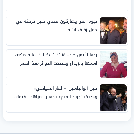
نجوم الفن يشاركون صبحي خليل فرحته في
حفل زفاف ابنته
روفانا أيمن طه.. فنانة تشكيلية شابة صنعت
اسمها بالإبداع وحصدت الجوائز منذ الصغر
نبيل أبوالياسين: «الفار السياسي»
و«ديكتاتورية الميم» يدفنان «نزاهة الفيفا»..
وإقالة «إنفانتينو» باتت حتمية