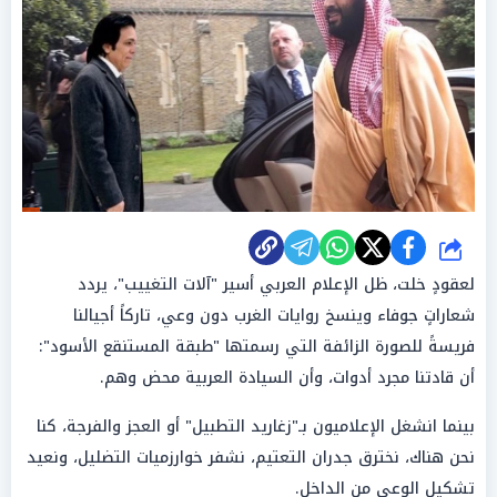
شارك
لعقودٍ خلت، ظل الإعلام العربي أسير "آلات التغييب"، يردد
شعاراتٍ جوفاء وينسخ روايات الغرب دون وعي، تاركاً أجيالنا
فريسةً للصورة الزائفة التي رسمتها "طبقة المستنقع الأسود":
أن قادتنا مجرد أدوات، وأن السيادة العربية محض وهم.
بينما انشغل الإعلاميون بـ"زغاريد التطبيل" أو العجز والفرجة، كنا
نحن هناك، نخترق جدران التعتيم، نشفر خوارزميات التضليل، ونعيد
تشكيل الوعي من الداخل.