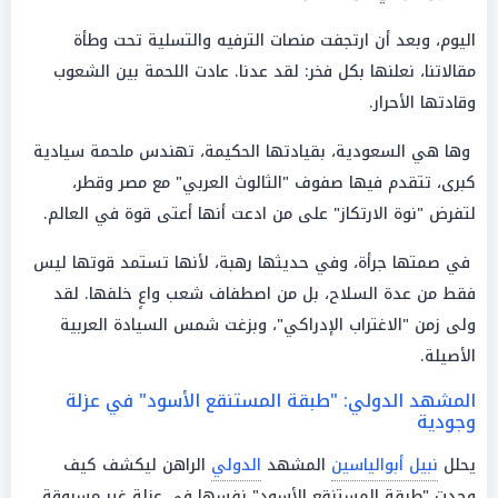
اليوم، وبعد أن ارتجفت منصات الترفيه والتسلية تحت وطأة
مقالاتنا، نعلنها بكل فخر: لقد عدنا. عادت اللحمة بين الشعوب
وقادتها الأحرار.
وها هي السعودية، بقيادتها الحكيمة، تهندس ملحمة سيادية
كبرى، تتقدم فيها صفوف "الثالوث العربي" مع مصر وقطر،
لتفرض "نوة الارتكاز" على من ادعت أنها أعتى قوة في العالم.
في صمتها جرأة، وفي حديثها رهبة، لأنها تستمد قوتها ليس
فقط من عدة السلاح، بل من اصطفاف شعب واعٍ خلفها. لقد
ولى زمن "الاغتراب الإدراكي"، وبزغت شمس السيادة العربية
الأصيلة.
المشهد الدولي: "طبقة المستنقع الأسود" في عزلة
وجودية
يحلل
نبيل أبوالياسين
المشهد
الدولي
الراهن ليكشف كيف
وجدت "طبقة المستنقع الأسود" نفسها في عزلة غير مسبوقة.