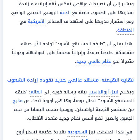
ويشير إلى أن تصريحات عراقجي تعكس ثقة إيرانية متزايدة
بقدرتها على الصمود، خاصة مع
الدعم
الروسي الصيني الواضح،
ومع استمرار قدرتها على استهداف المصالح
الأمريكية
في
المنطقة
.
هذا يعني أن "طبقة المستنقع الأسود" تواجه الآن جبهة
متماسكة: خليجياً صامداً، وإيرانياً مصمماً على المواجهة، ودولياً
متحولاً نحو
نظام عالمي جديد
.
نهاية الهيمنة: مشهد عالمي جديد تقوده إرادة الشعوب
ويختتم
نبيل أبوالياسين
بيانه برسالة قوية إلى
العالم
: "طبقة
المستنقع الأسود" تتحلل يومياً، وها هي أوروبا تبحث عن
مخرج
من مستنقع التبعية لواشنطن، وروسيا تسحب البساط من تحت
الجميع، والصين تضع أسس نظام جديد متعدد الأقطاب.
في هذا المشهد، تبرز
السعودية
بقيادة حكيمة تسطر أروع