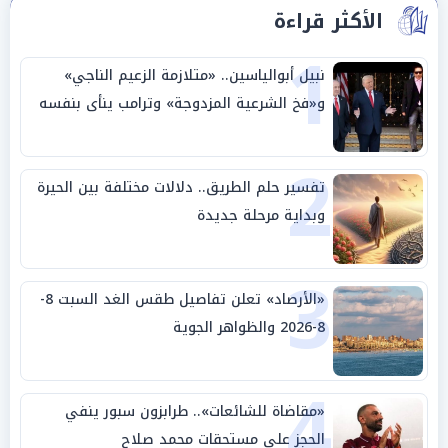
الأكثر قراءة
1
نبيل أبوالياسين.. «متلازمة الزعيم الناجي»
و«فخ الشرعية المزدوجة» وترامب ينأى بنفسه
وحليفه في «ميتم استراتيجي»
2
تفسير حلم الطريق.. دلالات مختلفة بين الحيرة
وبداية مرحلة جديدة
3
«الأرصاد» تعلن تفاصيل طقس الغد السبت 8-
8-2026 والظواهر الجوية
4
«مقاضاة للشائعات».. طرابزون سبور ينفي
الحجز على مستحقات محمد صلاح