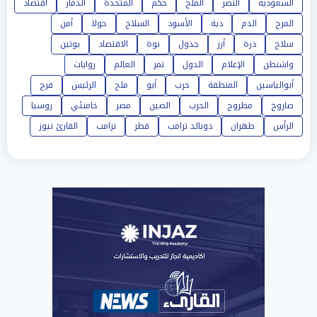
السعودية
النصر
الملح
حكم
المتحدة
الدمار
اقتصاد
المرح
الدم
دية
الأسود
السلاح
حولا
أمن
سلاح
درة
أرز
جدول
نوة
الاقتصاد
بوتين
واشنطن
الإعلام
الدول
تمر
العالم
روايات
أبوالياسين
المنطقة
حرب
أبو
ملح
الرئيس
فرج
صاروخ
مطروح
الحرب
الصين
مصر
خامنئي
روسيا
الرأس
طهران
دونالد ترامب
قطر
ترامب
القارئ نيوز