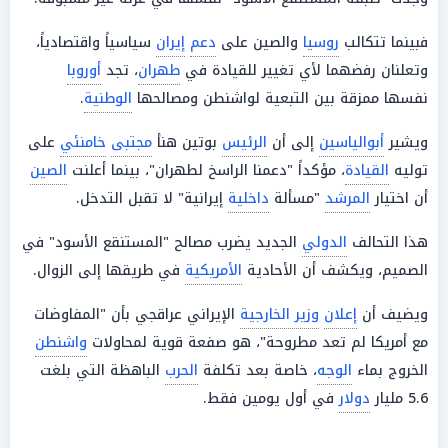
فبينما تتكالب
روسيا
والصين على
دعم
إيران
سياسياً واقتصادياً،
وتعلنان رفضهما لأي تغيير للقيادة في
طهران
، تجد
أوروبا
نفسها ممزقة بين التبعية لواشنطن ومصالحها
الوطنية
.
ويشير
أبوالياسين
إلى أن
الرئيس
بوتين هنأ
مجتبى
خامنئي
على
توليه
القيادة
، مؤكداً "دعمنا الراسخ لطهران"، بينما أعلنت
الصين
أن اختيار
المرشد
"مسألة
داخلية
إيرانية" لا تقبل التدخل.
هذا التحالف
الدولي
الجديد يضرب مصالح "المستنقع الأسود" في
الصميم، ويكشف أن الأحادية
الأمريكية
في طريقها إلى الزوال.
ويضيف أن
إعلان
وزير الخارجية
الإيراني عراقجي بأن "المفاوضات
مع أمريكا لم تعد مطروحة"، هو صفعة قوية لمحاولات
واشنطن
الخروج بماء
الوجه
، خاصة بعد تكلفة
الحرب
الباهظة التي بلغت
5.6 مليار
دولار
في أول يومين فقط.