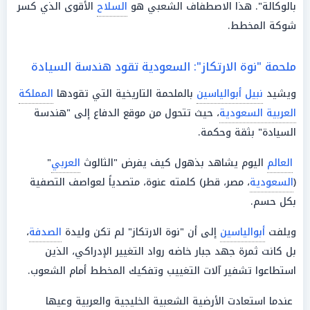
بالوكالة". هذا الاصطفاف الشعبي هو
السلاح
الأقوى الذي كسر
شوكة المخطط.
ملحمة "نوة الارتكاز": السعودية تقود هندسة السيادة
ويشيد
نبيل أبوالياسين
بالملحمة التاريخية التي تقودها
المملكة
العربية السعودية
، حيث تتحول من موقع الدفاع إلى "هندسة
السيادة" بثقة وحكمة.
العالم
اليوم يشاهد بذهول كيف يفرض "الثالوث
العربي
"
(
السعودية
، مصر، قطر) كلمته عنوة، متصدياً لعواصف التصفية
بكل حسم.
ويلفت
أبوالياسين
إلى أن "نوة الارتكاز" لم تكن وليدة
الصدفة
،
بل كانت ثمرة جهد جبار خاضه رواد التغيير الإدراكي، الذين
استطاعوا تشفير آلات التغييب وتفكيك المخطط أمام الشعوب.
عندما استعادت الأرضية الشعبية الخليجية والعربية وعيها