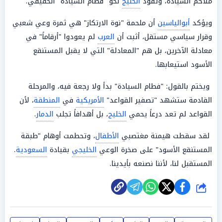
ملاحم السيادة، وتقود
الخليج
نحو "فطام السيادة" الحقيقي.
ويؤكد
أبوالياسين
أن ملحمة "نوة الارتكاز" هي ثمرة وعي شعبي
وقرار سياسي مستقل، أثبت أن
العرب
لم يعودوا "أرقاماً" في
معادلة الآخرين، بل هم "المعادلة" التي لا يقبل المستنقع
الأسود استيعابها.
ويختم بالقول: "فطام السيادة" بدأ ولا رجعة فيه، والمرحلة
القادمة ستشهد "تصفير القواعد"
الأمريكية
في
المنطقة
، لأن
القواعد لم تعد درعاً يحمي
الخليج
، بل أهدافاً تجلب
الدمار
.
لقد سقطت هيمنة مغتصبي
الأطفال
، وتحطمت أوهام "طبقة
المستنقع الأسود" على صخرة الوعي
الخليجي
بقيادة
السعودية
.
المستقبل لنا، لأننا نصنعه بأيدينا.
شارك