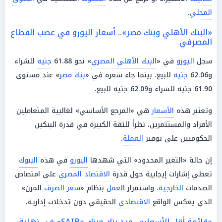
المحلي
.
«البنك الأهلي وبنك مصر».. أسعار اليورو في عصب القطاع
المصرفي
سجل
اليورو
في «
البنك الأهلي المصري
» نحو 61.88
جنيه
للشراء
و62.06
جنيه
للبيع، بينما جاء سعره في «
بنك مصر
» عند مستوى
61.90 جنيه للشراء و62.09 جنيه للبيع.
وتعتبر هذه
الأسعار
هي «المرجع الأساسي» لغالبية المتعاملين
الأفراد والمستثمرين، نظراً للثقة الكبيرة في قدرة البنكين
الحكوميين على توفير
العملة
.
إن حالة «التغير المحدود» التي شهدها
اليورو
في هذه
البنوك
تعطي إشارات إيجابية حول قدرة
الاقتصاد المصري
على امتصاص
الصدمات
الخارجية
، واستمرار
العمل
بنظام «
سعر
الصرف
المرن»
الذي يعكس الواقع
الاقتصادي
الحقيقي دون تدخلات إدارية.
«قائمة أقل الأسعار».. ميد بنك وبنك «SAIB» في نهاية