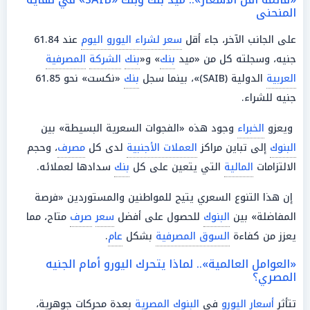
المنحنى
على الجانب الآخر، جاء أقل
سعر لشراء اليورو اليوم
عند 61.84
جنيه، وسجلته كل من «ميد
بنك
» و«
بنك
الشركة
المصرفية
العربية
الدولية (SAIB)»، بينما سجل
بنك
«نكست» نحو 61.85
جنيه للشراء.
ويعزو
الخبراء
وجود هذه «الفجوات السعرية البسيطة» بين
البنوك
إلى تباين مراكز
العملات الأجنبية
لدى كل
مصرف
، وحجم
الالتزامات
المالية
التي يتعين على كل
بنك
سدادها لعملائه.
إن هذا التنوع السعري يتيح للمواطنين والمستوردين «فرصة
المفاضلة» بين
البنوك
للحصول على أفضل
سعر
صرف
متاح، مما
يعزز من كفاءة
السوق المصرفية
بشكل
عام
.
«العوامل العالمية».. لماذا يتحرك اليورو أمام الجنيه
المصري؟
تتأثر
أسعار
اليورو
في
البنوك المصرية
بعدة محركات جوهرية،