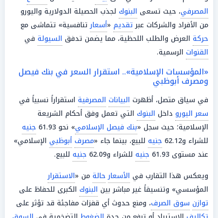
المصرفي
، حيث تسعى
البنوك
لجذب الحصيلة الدولارية واليورو
من الأفراد والشركات عبر
تقديم
«
أسعار
تنافسية» تتماشى مع
حركة
العرض والطلب اللحظية، مما يضمن تدفق
السيولة
في
القنوات
الرسمية.
«المؤسسات الإسلامية».. استقرار السعر في بنك فيصل
ومصرف أبوظبي
في سياق متصل، أظهرت
البيانات
المصرفية
استقراراً نسبياً في
سعر اليورو
داخل
البنوك
التي تعمل وفق أحكام الشريعة
الإسلامية؛ حيث سجل «
بنك فيصل الإسلامي
» نحو 61.93
جنيه
للشراء و62.12
جنيه
للبيع، بينما جاء «
مصرف
أبوظبي
الإسلامي»
عند مستوى 61.93
جنيه
للشراء و62.09
جنيه
للبيع.
ويعكس هذا التقارب في
الأسعار
حالة
من «
الاستقرار
المؤسسي» وتنسيقاً غير مباشر بين
البنوك
الكبرى للحفاظ على
توازن
سوق الصرف
، ومنع حدوث أي قفزات مفاجئة قد تؤثر على
تكاليف
الاستيراد أو ترفع من حدة
الضغوط
التضخمية في
السوق