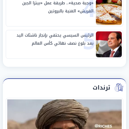
4
«وجبة صحية».. طريقة عمل «بيتزا الجبن
القريش» الغنية بالبروتين
5
الرئيس السيسي يحتفي بإنجاز ناشئات اليد
بعد بلوغ نصف نهائي كأس العالم
ترندات