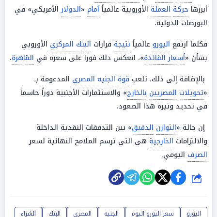
أبرزها
حركة
العملة
الأوروبية عالمياً
أمام
«
الدولار
الأمريكي» في
البورصات الدولية.
فكلما ارتفع
اليورو
عالمياً
نتيجة
قرارات
البنك المركزي
الأوروبي
بشأن «
أسعار الفائدة
»، انعكس ذلك فوراً على سعره في
القاهرة
.
بالإضافة إلى ذلك، تلعب
قوة
الجنيه المصري
المدعومة بـ
«
تحويلات المصريين بالخارج
» والاستثمارات الأجنبية دوراً حاسماً
في تحديد وتيرة هذا الصعود.
إن حالة «
التوازن
الدقيق
» بين التدفقات النقدية الداخلة
والالتزامات
الخارجية
هي التي ترسم الملامح النهائية لسعر
الصرف
اليومي.
شارك
اليورو
سعر اليورو اليوم
الجنيه
المصري
البنك
الشراء