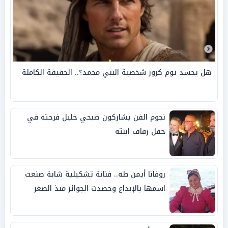
هل يجسد توم كروز شخصية النبي محمد؟.. الحقيقة الكاملة
نجوم الفن يشاركون صبحي خليل فرحته في
حفل زفاف ابنته
روفانا أيمن طه.. فنانة تشكيلية شابة صنعت
اسمها بالإبداع وحصدت الجوائز منذ الصغر