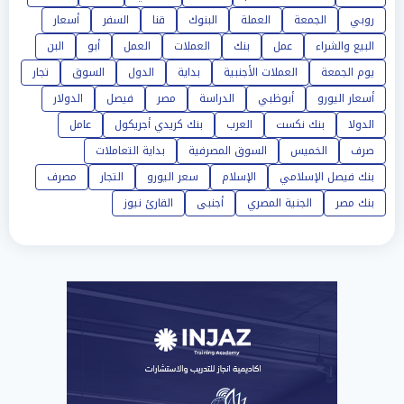
روبي
الجمعة
العملة
البنوك
قنا
السفر
أسعار
البيع والشراء
عمل
بنك
العملات
العمل
أبو
البن
يوم الجمعة
العملات الأجنبية
بداية
الدول
السوق
تجار
أسعار اليورو
أبوظبي
الدراسة
مصر
فيصل
الدولار
الدولا
بنك نكست
العرب
بنك كريدي أجريكول
عامل
صرف
الخميس
السوق المصرفية
بداية التعاملات
بنك فيصل الإسلامي
الإسلام
سعر اليورو
التجار
مصرف
بنك مصر
الجنية المصري
أجنبى
القارئ نيوز