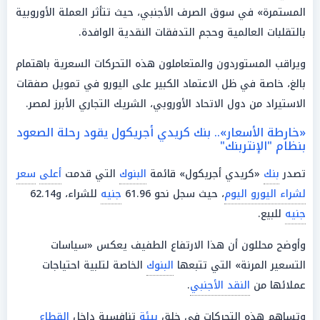
المستمرة» في سوق الصرف الأجنبي، حيث تتأثر العملة الأوروبية
بالتقلبات العالمية وحجم التدفقات النقدية الوافدة.
ويراقب المستوردون والمتعاملون هذه التحركات السعرية باهتمام
بالغ، خاصة في ظل الاعتماد الكبير على اليورو في تمويل صفقات
الاستيراد من دول الاتحاد الأوروبي، الشريك التجاري الأبرز لمصر.
«خارطة الأسعار».. بنك كريدي أجريكول يقود رحلة الصعود
بنظام "الإنتربنك"
تصدر
بنك
«كريدي أجريكول» قائمة
البنوك
التي قدمت
أعلى
سعر
لشراء اليورو اليوم
، حيث سجل نحو 61.96
جنيه
للشراء، و62.14
جنيه
للبيع.
وأوضح محللون أن هذا الارتفاع الطفيف يعكس «سياسات
التسعير المرنة» التي تتبعها
البنوك
الخاصة لتلبية احتياجات
عملائها من
النقد الأجنبي
.
وتساهم هذه التحركات في خلق
بيئة
تنافسية داخل
القطاع