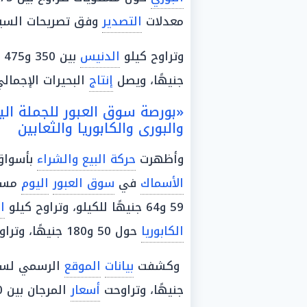
معدلات
التصدير
وفق تصريحات السي
وتراوح كيلو
الدنيس
جنيهًا، ويصل
إنتاج
البحيرات الإجمالي إلى 83
«بورصة سوق العبور للجملة الي
والبورى والكابوريا والثعابين
وأظهرت
حركة البيع والشراء
بأسواق 
الأسماك
في
سوق العبور
اليوم
مست
59 و64 جنيهًا للكيلو، وتراوح كيلو
ا
الكابوريا
حول 50 و180 جنيهًا، وتراوح كيلو الثعابين بين 100 و700
وكشفت
بيانات
الموقع
الرسمي لس
جنيهًا، وتراوحت
أسعار