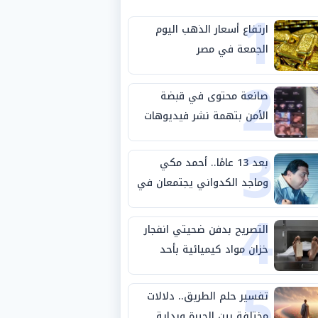
1
ارتفاع أسعار الذهب اليوم
الجمعة في مصر
2
صانعة محتوى في قبضة
الأمن بتهمة نشر فيديوهات
3
خادشة للحياء
بعد 13 عامًا.. أحمد مكي
وماجد الكدواني يجتمعان في
4
«فرصة سعيدة»
التصريح بدفن ضحيتي انفجار
خزان مواد كيميائية بأحد
5
مصانع الفيوم
تفسير حلم الطريق.. دلالات
مختلفة بين الحيرة وبداية