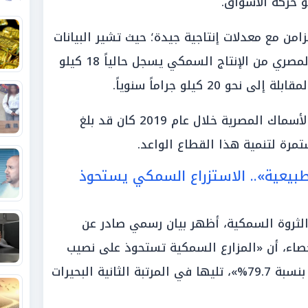
امن مع معدلات إنتاجية جيدة؛ حيث تشير البيانات
الإحصائية إلى أن «نصيب المواطن المصري من الإنتاج السمكي يسجل حالياً 18 كيلو
 20 كيلو جراماً سنوياً.
وتجدر الإشارة إلى أن حجم صادرات الأسماك المصرية خلال عام 2019 كان قد بلغ
طبيعية».. الاستزراع السمكي يستحوذ
الثروة السمكية، أظهر بيان رسمي صادر عن
إحصاء، أن «المزارع السمكية تستحوذ على نصيب
الأسد من الإنتاج السمكي في مصر بنسبة 79.7%»، تليها في المرتبة الثانية البحيرات