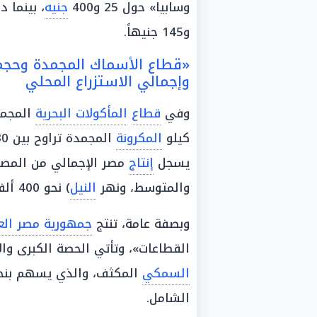
وسابيا» حول 25 و400
جنيه
، بينما د
و145 جنيهاً.
«قطاع الأسماك المجمدة وحجم ا
وإجمالي الاستزراع المحلي
وفي
قطاع
المأكولات البحرية
المجمد
كيلو
المكرونة
المجمدة تراوح بين 30 و60 جنيهًا في
يسجل
إنتاج
مصر الإجمالي من المصايد
والمتوسط، ونهر
النيل
) نحو 400 ألف طن.
وبصفة عامة، تنتج
جمهورية مصر العر
القطاعات»، وتأتي الحصة الكبرى و
السمكي
الشامل.