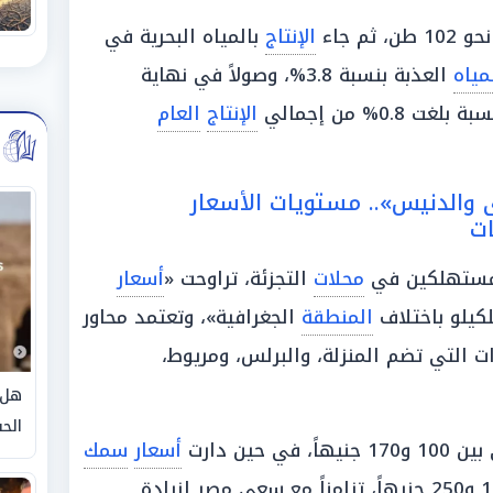
 ثم جاء
الإنتاج
بالمياه البحرية في
مياه
العذبة بنسبة 3.8%، وصولاً في نهاية
 بلغت 0.8% من إجمالي
الإنتاج
العام
ى والدنيس».. مستويات الأسعار
ت
مستهلكين في
محلات
التجزئة، تراوحت «
أسعار
كيلو باختلاف
المنطقة
الجغرافية»، وتعتمد محاور
ت التي تضم المنزلة، والبرلس، ومريوط،
هل 
الحق
، في حين دارت
أسعار
سمك
حول مستويات تتراوح بين 175 و250 جنيهاً، تزامناً مع سعي مصر لزيادة