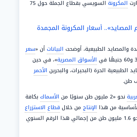
ارت
المكرونة
السويسي بقطاع الجملة حول 75
لمصايد».. أسعار المكرونة المجمدة
ة والمصايد الطبيعية، أوضحت
البيانات
أن «
سعر
الأسواق المصرية
»، في حين
 الطبيعية الحرة (البحيرات، والبحرين
الأحمر
بية
نحو «2 مليون طن سنويًا من
الأسماك
بكافة
الأساسية من هذا
الإنتاج
من خلال
قطاع
الاستزراع
المكثف، والذي يسهم بنحو 1.6 مليون طن من إجمالي هذا الرقم السنوي