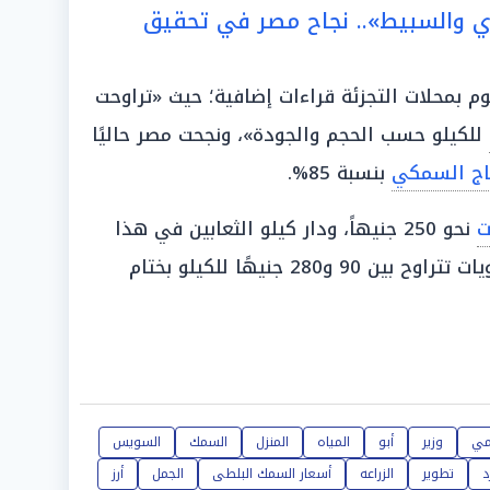
ري والسبيط».. نجاح مصر في تحقيق
 بمحلات التجزئة قراءات إضافية؛ حيث «تراوحت
للكيلو حسب الحجم والجودة»، ونجحت مصر حاليًا
تاج السمكي
بنسبة 85%.
ت
نحو 250 جنيهاً، ودار كيلو الثعابين في هذا
280 جنيهًا للكيلو بختام
مي
وزير
أبو
المياه
المنزل
السمك
السويس
د
تطوير
الزراعه
أسعار السمك البلطى
الجمل
أرز