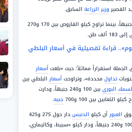
د القصير
وزير الزراعة
السابق.
بين 350 و475 جنيهاً، بينما تراوح كيلو القاروص بين 170 و270
1 ألف طن.
وم».. قراءة تفصيلية في أسعار البلطي
الجملة استقراراً مماثلاً؛ حيث «بلغت
أسعار
ويات
تداول
محددة»، وتراوحت
أسعار
البلطي بين
لسمك البوري
بين 100 و240 جنيهاً، ودارت
جنيه
.
وق
العبور
أن كيلو
الدنيس
دار حول 275 و425
المرجان بين 100 و240 جنيهاً، ودار كيلو «سبيط، وكاليماري،