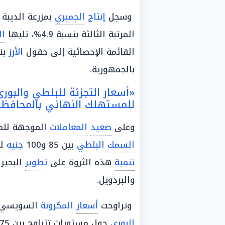
وسجل
إنتاج
الجمبري
بمزرعة الديبة نحو 102 طن،
المرتبة الثالثة بنسبة 4.9%، تليها
ال
القائمة الإحصائية إلى حقول
الأرز
بنسبة
بالجمهورية.
«أسعار التجزئة للبلطي والبور
للمستهلك النهائي بالمحافظا
وعلى
صعيد
المعاملات
الموجهة لل
السمك البلطي
بين 85 و100
جنيه
لل
تنمية
هذه الثروة على
تطوير
البحيرا
والبردويل.
وتراوحت
أسعار
المكرونة
السويسي بين 100 و170 جنيهاً
البوري