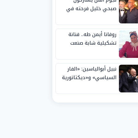
صبحي خليل فرحته في
حفل زفاف ابنته
روفانا أيمن طه.. فنانة
تشكيلية شابة صنعت
اسمها بالإبداع وحصدت
الجوائز منذ الصغر
نبيل أبوالياسين: «الفار
السياسي» و«ديكتاتورية
الميم» يدفنان «نزاهة
الفيفا».. وإقالة
«إنفانتينو» باتت حتمية