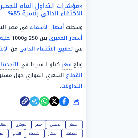
«مؤشرات التداول العام للجمب
الاكتفاء الذاتي بنسبة 85%
وسجلت
أسعار الأسماك
في مصر اليوم
أسعار
الجمبري
بين 250 و1000
جنيه
في
تحقيق الاكتفاء الذاتي
من
الإن
وبلغ
سعر
كيلو السبيط في
التحديثا
القطاع
السعري الموازي حول مستويات تتراوح بين 90 و
التداولات
.
شارك
أسعار
الدنيس
مصر
المركزي
العال
المنطقة
الجهاز
الاحصاء
الكابو
البر