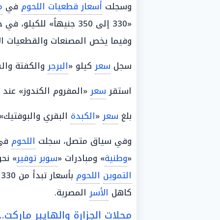
وسجلت
أسعار قطعيات اللحوم
في
م
«330 إلى 350 جنيهاً» للكيلو، في حين استقر
وفيما يخص المصنعات والقطعيات ا
سجل
سعر
كيلو «
البرجر
والكفتة والسجق ا
استقر
سعر
«المفروم الكندوز» عند 280 جنيهاً للكيلو.
بلغ
سعر
«
الكبدة
البقري والبوفتيك» نحو 350 
وفي سياق متصل، سجلت
اللحوم
في
«
وطنية
» ومبادرات «
سوبر توفير
» نحو 280 جنيهاً للمفروم البلدي،
التموين
اللحوم
ب
كاهل
الأسر
المصرية.
محلات الجزارة والهايبر ماركت.