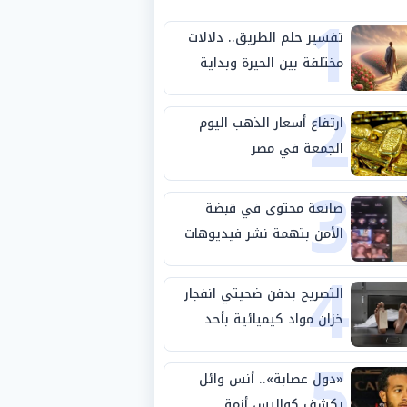
1
تفسير حلم الطريق.. دلالات
مختلفة بين الحيرة وبداية
2
مرحلة جديدة
ارتفاع أسعار الذهب اليوم
الجمعة في مصر
3
صانعة محتوى في قبضة
الأمن بتهمة نشر فيديوهات
4
خادشة للحياء
التصريح بدفن ضحيتي انفجار
خزان مواد كيميائية بأحد
5
مصانع الفيوم
«دول عصابة».. أنس وائل
يكشف كواليس أزمة