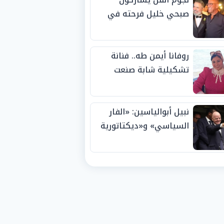
صبحي خليل فرحته في
حفل زفاف ابنته
روفانا أيمن طه.. فنانة
تشكيلية شابة صنعت
اسمها بالإبداع وحصدت
الجوائز منذ الصغر
نبيل أبوالياسين: «الفار
السياسي» و«ديكتاتورية
الميم» يدفنان «نزاهة
الفيفا».. وإقالة
«إنفانتينو» باتت حتمية