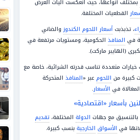
بمختلف أنواعها، حيث انعكست آليات العرض
عار
القطعيات المختلفة.
اء
، تذبذبت
أسعار اللحوم الكندوز
والضاني
ة في
المنافذ
الحكومية، ومستويات مرتفعة في
برى (الهايبر ماركت).
 خيارات متعددة تناسب قدرته الشرائية، خاصة مع
 كبيرة من
اللحوم
عبر «
المنافذ
المتحركة
لمغالاة في
الأسعار
.
طنين بأسعار «اقتصادية»
 بالتنسيق مع جهات
الدولة
المختلفة،
تقديم
لاتها في
الأسواق
الخارجية
بنسب كبيرة.