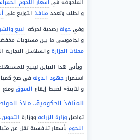
الملحوظ» في
أسعار اللحوم الحمراء
والطلب وتعدد
منافذ
التوزيع على
أس
وفي
جولة
رصدية لحركة
البيع والشر
والجاموسي ما بين مستويات مخفض
محلات الجزارة
والسلاسل التجارية الك
ويأتي هذا التباين ليتيح للمستهلك
استمرار
جهود الدولة
في ضخ كميات
والثابتة» لضبط إيقاع
السوق
ومنع ا
المنافذ الحكومية.. ملاذ الموا
تواصل
وزارة الزراعة
ووزارة
التموين
،
اللحوم
بأسعار تنافسية تقل عن مثي