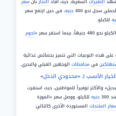
مشهد
التغيرات
السعرية، حيث أفاد
التجار
بأن
سعر
ملي سجل نحو 400
جنيه
، في حين ارتفع سعر
يه
للكيلو.
ً، بينما استقر سعر «
لحوم
على هذه النوعيات التي تتميز بخصائص غذائية
تهلكين
في
محافظات
الوجهين القبلي والبحري.
لخيار الأنسب لـ «محدودي الدخل»
ديل» والأكثر توفيراً للمواطنين، حيث استقرت
300
جنيه
للكيلو، ووصل سعر «الموزة
عار
المنتجات
المستوردة الأخرى كالتالي: