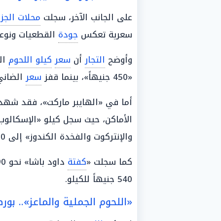
على الجانب الآخر، سجلت
محلات الجزا
سعرية تعكس
جودة
القطعيات ونوعي
وأوضح
التجار
أن
سعر
كيلو اللحوم
ال
«450 جنيهاً»، بينما قفز
سعر
الضاني ليص
أما في «الهايبر ماركت»، فقد شهدت
الأماكن، حيث سجل كيلو «الإسكالوب» نحو 560 جنيه
والإنتركوت والفخدة الكندوز» إلى 550 جنيهاً.
كما سجلت «
كفتة
داود باشا» نحو 390 جنيهاً، في حين بلغ
540 جنيهاً للكيلو.
«اللحوم الجملية والماعز».. بو