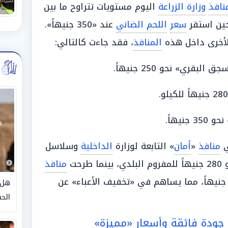
نافذ
وزارة الزراعة
اليوم مستويات تتراوح ما بين
سعر
اللحم الضاني
عند «350 جنيهاً».
لأخرى داخل هذه
المنافذ
، فقد جاءت كالتالي:
لبقري» نحو 250 جنيهاً.
جنيهاً.
منافذ
«
أمان
» التابعة لوزارة
الداخلية
وسلاسل
 بينما طرحت
منافذ
أسعار تبدأ من 330 جنيهاً، مما يساهم في «تخفيف الأعباء» عن
هل 
الحق
. جودة فائقة وأسعار «مميزة»