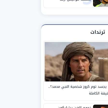
استبعاده المفاجئ من
الزمالك
ترندات
يجسد توم كروز شخصية النبي محمد؟..
يقة الكاملة
نجوم الفن يشاركون