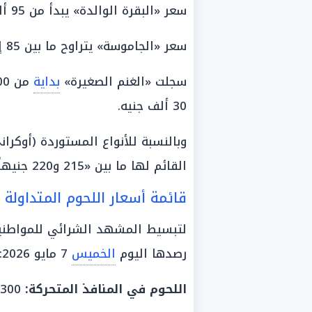
سعر «البقرة الوالدة» يبدأ من 95 ألف
سعر «الجاموسة» يتراوح ما بين 85 إلى 120 ألف
سجلت «الغنم الصغيرة»
بداية
من 9000 جنيه، بينما بدأت
30 ألف جنيه.
وبالنسبة للأنواع المستوردة (أوكران
القائم لها ما بين «215 و220 جنيهاً».
قائمة أسعار اللحوم المتداولة
لتبسيط المشهد الشرائي للمواطني
رصدها اليوم
الخميس
7 مايو 2026:
اللحوم
في
المنافذ
المتحركة:
300 جنيه.