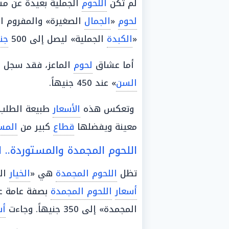
لم تكن
اللحوم
الجملية بعيدة عن 
لحوم
«
الجمال
الصغيرة» والمفروم الج
«
الكبدة
الجملية» ليصل إلى 500
جن
أما عشاق
لحوم
الماعز، فقد سجل الكيلو نحو 480 جنيها
السن
» عند 450 جنيهاً.
وتعكس هذه
الأسعار
طبيعة الطلب 
معينة ويفضلها
قطاع
كبير من
المس
اللحوم المجمدة والمستوردة.. ا
تظل
اللحوم المجمدة
هي «
الخيار
الب
أسعار
اللحوم المجمدة
بصفة عامة عند 
المجمدة» إلى 350 جنيهاً. وجاءت
أس