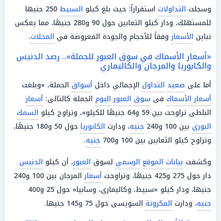
وسجلت
التداولات
استقراراً؛ حيث بلغ كيلو
السبيط
250 جنيها
للمستهلك، ودار كيلو الثعابين حول 90 و280 جنيهًا، مما يعكس
تباين
الأسعار
وفقاً للأحجام والجودة المعروضة في
المحلات
.
«أسعار الأسماك في سوق العبور للجملة».. رصد الدنيس
والكابوريا والمرجان والكاليماري
أما على
صعيد
التداول
الإجمالي داخل
أسواق
الجملة، «وبلغت
أسعار الأسماك
فى
سوق العبور
اليوم
الجملة كالتالى:
أسعار
البلطى تراوحت بين 59 و64 جنيهًا للكيلو»، وتراوح كيلو
السمك
البوري
بين 100 و240
جنيه
، ودارت
الكابوريا
حول 50 و180 جنيهًا،
وتراوح كيلو الثعابين بين 100 و700
جنيه
.
وكشفت
بيانات
الموقع
الرسمي
لسوق
العبور
، أن كيلو
الدنيس
دار حول 275 و425 جنيهًا، وتراوحت
أسعار
المرجان بين 100 و240
جنيها، ودار كيلو «سبيط، وكاليمارى، وسابيا» حول 25 و400
جنيه
، ودارت
المكرونة
السويسى حول 75 و145 جنيها.