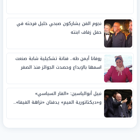
نجوم الفن يشاركون صبحي خليل فرحته في
حفل زفاف ابنته
روفانا أيمن طه.. فنانة تشكيلية شابة صنعت
اسمها بالإبداع وحصدت الجوائز منذ الصغر
نبيل أبوالياسين: «الفار السياسي»
و«ديكتاتورية الميم» يدفنان «نزاهة الفيفا»..
وإقالة «إنفانتينو» باتت حتمية