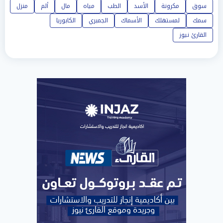
سوق
مكرونة
الأسد
الطب
مياه
مال
ألم
منزل
سمك
لمستهلك
الأسماك
الجمبري
الكابوريا
القارئ نيوز