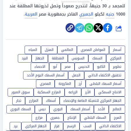
للمجمد بـ 30 جنيهاً، لتتدرج صعوداً وتصل لذروتها المطلقة عند
1000
جنيه
لكيلو
الجمبري
الفاخر بجمهورية مصر
العربية
.
شارك
أسعار
المواطن المصري
العالمي
المنزل
المياه
المركزي
السمك
السويس
المنطقة
الجهاز
البرد
تطوير
الكابو
الدنيس
مصر
أبو
الاحصاء
تحقيق الاكتفاء الذاتي
الجمل
أسعار السمك اليوم الأحد
أسعار السمك البلطى
أرز
المكرونة
المصري
الانتاج السمكي
الأرز
الزراعه
المزارع السمكية
سوق العبور
الجهاز المركزي للتعبئة العامة والإحصاء
أسماك
المزارع
تجار
العالم
الأحد
أسعار السمك
البوري
نيس
السمك البوري
المرج
السمك البلطي
الإنتاج
جمبري
مزارع
الاكتفاء الذاتي
السب
الرسم
قرار
الجهاز المركزي
برد