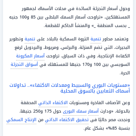
وحول أسعار التجزئة السائدة في محلات الأسماك لجمهور
المستهلكين، «تراوحت أسعار السمك البلطى بين 85 و100 جنيه
_ بحسب المنطقة _» والمنشأ الحاكم للقطعة.
وتعتمد محاور
تنمية
الثروة السمكية بالبلاد على
تنمية
وتطوير
البحيرات، التي تضم المنزلة، والبرلس، ومريوط، والبردويل لرفع
الكفاءة الإنتاجية، وفي ذات السياق، تراوحت
أسعار
المكرونة
السويسي بين 100 و170 جنيها للمستهلك في
أسواق التجزئة
الحرة.
«مستويات البوري والسبيط ومعدلات الاكتفاء».. تداولات
أسماك الثعابين بالسوق المحلية
وعن الأصناف الفاخرة ومستويات
الاكتفاء الذاتي
المحققة
بالدولة، «ودارت
أسعار
سمك البورى
حول 175 و250 جنيها،
ونجحت مصر حاليًا فى
تحقيق الاكتفاء الذاتي
من
الإنتاج السمكي
بنسبة 85%» بشكل عام.