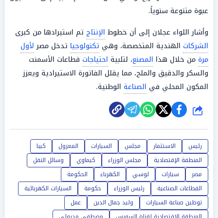
عبوة متنوعة سنوياً.
وأشار اللواء عجلان إلى أن خطوط
الإنتاج
تم استيرادها من كبرى
الشركات
الهندية المتخصصة، وهي
تكنولوجيا
تدخل مصر
لأول
مرة
من خلال هذا
المصنع
، لتلبية
احتياجات
قطاعات الأسمنت
والسكر والدقيق والملح، مما يقلل الفاتورة الاستيرادية ويعزز
المكون المحلي في
الصناعة
الوطنية.
شارك
رئيس
الاستثمار
مجلس
السيارات
المعزول
كيبا
المنطقة الإقتصادية
مجلس الوزراء
كيماوي
وسائل النقل
مصر
سيارات
لوسي
الكهرباء
الحكومة
القطاعات الصناعية
رئيس الوزراء
حكومة
السيارات الكهربائية
توطين صناعة السيارات
وليد جمال الدين
عمل
المنطقة الاقتصادية لقناة السويس
مصطفى مدبولي