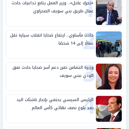
1
«تحرك عاجل».. وزير العمل يتابع تداعيات حادث
عمال طريق بني سويف الصحراوي
2
حادث مأساوي.. ارتفاع ضحايا انقلاب سيارة تقل
عمالًا إلى 14 شخصًا
3
وزيرة التضامن تقرر دعم أسر ضحايا حادث نفق
الودي ببني سويف
4
الرئيس السيسي يحتفي بإنجاز ناشئات اليد
بعد بلوغ نصف نهائي كأس العالم