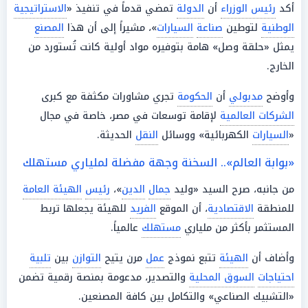
أكد
رئيس الوزراء
أن
الدولة
تمضي قدماً في تنفيذ «
الاستراتيجية
الوطنية
لتوطين
صناعة
السيارات
»، مشيراً إلى أن هذا
المصنع
يمثل «حلقة وصل» هامة بتوفيره مواد أولية كانت تُستورد من
الخارج.
وأوضح
مدبولي
أن
الحكومة
تجري مشاورات مكثفة مع كبرى
الشركات العالمية
لإقامة توسعات في مصر، خاصة في مجال
«
السيارات
الكهربائية» ووسائل
النقل
الحديثة.
«بوابة العالم».. السخنة وجهة مفضلة لملياري مستهلك
من جانبه، صرح السيد «وليد
جمال
الدين
»،
رئيس
الهيئة العامة
للمنطقة
الاقتصادية
، أن الموقع
الفريد
للهيئة يجعلها تربط
المستثمر بأكثر من ملياري
مستهلك
عالمياً.
وأضاف أن
الهيئة
تتبع نموذج
عمل
مرن يتيح
التوازن
بين
تلبية
احتياجات
السوق المحلية
والتصدير، مدعومة بمنصة رقمية تضمن
«التشبيك الصناعي» والتكامل بين كافة المصنعين.