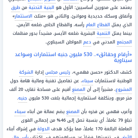
يعتمد على محورين أساسيين؛ الأول هو
البنية التحتية
من
طرق
وأنفاق وسكك حديدية وموانئ، والثاني هو «مثلث
الاستثمار
»
الذي يمثل
القطاع العام
رأسه، والقطاع الخاص ضلعه الأيمن،
بينما يمثل
التنمية
البشرية ضلعه الأيسر، مشيداً بدور منظمات
المجتمع
المدني في
دعم
المواطن السيناوي.
«أرقام وحقائق».. 530 مليون جنيه استثمارات وسواعد
سيناوية
كشف الدكتور «حسن فهمي»،
رئيس
مجلس
إدارة
الشركة
الوطنية لاستثمارات
سيناء
، عن تفاصيل تقنية ومالية هامة حول
المشروع
، مشيراً إلى أن
المصنع
أقيم على مساحة تقارب 20 ألف
متر مربع، وبتكلفة استثمارية إجمالية بلغت 530 مليون
جنيه
.
وأعرب فهمي عن فخره بأن
المصنع
يضم عمالة من أبناء
سيناء
تبلغ 79 عاملاً، أي بنسبة تصل إلى 46% من إجمالي القوى
العاملة البالغة 170 عاملاً، مما يؤكد هدف
الدولة
في إشراك أبناء
الأرض
في تنميتها، فضلاً عن مساهمتهم في اكتتاب
رأس
مال