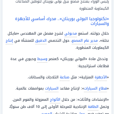
رئيس الوزراء يفتتح مصنع بيرل بولى يوريثان لتوطين الصناعات
الكيماوية المتطورة
«تكنولوجيا البولي يوريثان».. محرك أساسي للأجهزة
والسيارات
خلال جولته، استمع
مدبولي
لشرح مفصل من المهندس «مايكل
نخلة»،
مدير عام
المصنع
، حول التخصص
الدقيق
للمنشأة في
إنتاج
الكيماويات المتطورة.
وتدخل مادة «البولي يوريثان» كعنصر
وسيط
وحيوي في عدة
قطاعات استراتيجية:
«
الأجهزة
المنزلية»: مثل
صناعة
الثلاجات والسخانات.
«
قطاع
السيارات
»: لإنتاج مقاعد
السيارات
بمواصفات عالمية.
«الإنشاءات والأثاث»: من خلال
الألواح
المعزولة والفوم المرن.
وتصل
الطاقة
الإنتاجية للمرحلة الأولى إلى 10 آلاف طن سنويًّا،
مع توفير فرص
عمل
مباشرة للشباب
المصري
.