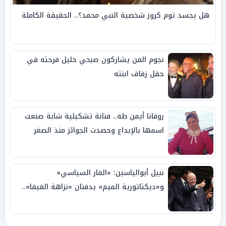
هل يجسد توم كروز شخصية النبي محمد؟.. الحقيقة الكاملة
نجوم الفن يشاركون صبحي خليل فرحته في
حفل زفاف ابنته
روفانا أيمن طه.. فنانة تشكيلية شابة صنعت
اسمها بالإبداع وحصدت الجوائز منذ الصغر
نبيل أبوالياسين: «الفار السياسي»
و«ديكتاتورية الميم» يدفنان «نزاهة الفيفا»..
وإقالة «إنفانتينو» باتت حتمية