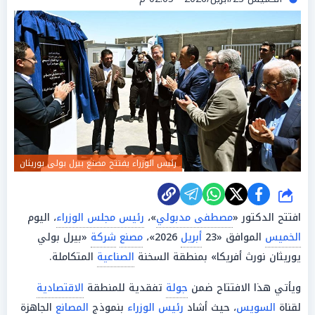
رئيس الوزراء يفتتح مصنع بيرل بولى يوريثان
شارك
افتتح الدكتور «
مصطفى مدبولي
»،
رئيس مجلس الوزراء
، اليوم
الخميس
الموافق «23
أبريل
2026»،
مصنع
شركة
«بيرل بولي
يوريثان نورث أفريكا» بمنطقة السخنة
الصناعية
المتكاملة.
ويأتي هذا الافتتاح ضمن
جولة
تفقدية للمنطقة
الاقتصادية
لقناة
السويس
، حيث أشاد
رئيس الوزراء
بنموذج
المصانع
الجاهزة