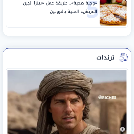
5
«وجبة صحية».. طريقة عمل «بيتزا الجبن
القريش» الغنية بالبروتين
ترندات