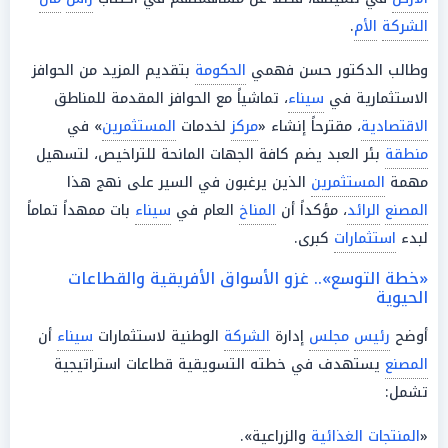
الشركة
الأم
.
وطالب الدكتور حسن فهمي
الحكومة
بتقديم المزيد من الحوافز
الاستثمارية في
سيناء
، تماشياً مع الحوافز المقدمة للمناطق
الاقتصادية
، مقترحاً إنشاء «
مركز
لخدمات
المستثمرين
» في
منطقة
بئر العبد يضم كافة الجهات المانحة للتراخيص، لتسهيل
مهمة
المستثمرين
الذين يرغبون في السير على نهج هذا
المصنع
الرائد
، مؤكداً أن
المناخ
العام في
سيناء
بات ممهداً تماماً
لبدء
استثمارات
كبرى.
«خطة التوسع».. غزو الأسواق الأفريقية والقطاعات
الحيوية
أوضح
رئيس
مجلس
إدارة
الشركة
الوطنية لاستثمارات
سيناء
أن
المصنع
يستهدف في خطته التسويقية قطاعات استراتيجية
تشمل:
«
المنتجات
الغذائية
والزراعية».