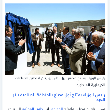
رئيس الوزراء يفتتح مصنع بيرل بولى يوريثان لتوطين الصناعات
الكيماوية المتطورة
رئيس الوزراء يفتتح أول مصنع بالمنطقة الصناعية ببئر
العبد
في سياق منفصل، وأوضح
المحافظ
أن
تطوير
المجتمع
السيناوي