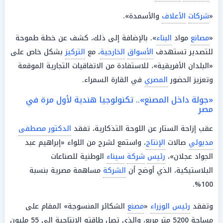
«
شركات
الأعلاف
والأسمدة».
«
مصانع
مواد
البناء
». بالإضافة إلى ذلك، كشف عن خطة طموحة
للتصدير تستهدف
الأسواق
الخارجية
، مع
التركيز
بشكل خاص على
«البلدان الأفريقية»، للاستفادة من الاتفاقيات التجارية الموقعة
وتعزيز الحضور
المصري
في القارة السمراء.
«جولة داخل المصنع».. تكنولوجيا هندية لأول مرة في
مصر
عقب إزاحة الستار عن اللوحة التذكارية، تفقد
الدكتور مصطفى
مدبولي
صالات
الإنتاج
، واستمع لشرح من اللواء «إبراهيم عبد
الجواد عجلان»،
رئيس
شركة
سيناء
الوطنية للصناعات
البلاستيكية، الذي أوضح أن
الشركة
مساهمة مصرية بنسبة
100%.
وتفقد
رئيس الوزراء
«
مصنع
الشكائر المنسوجة» المقام على
مساحة 5200 متر مربع، والذي تصل طاقته الإنتاجية إلى 55 مليون