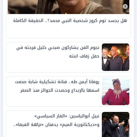
هل يجسد توم كروز شخصية النبي محمد؟.. الحقيقة الكاملة
نجوم الفن يشاركون صبحي خليل فرحته في
حفل زفاف ابنته
روفانا أيمن طه.. فنانة تشكيلية شابة صنعت
اسمها بالإبداع وحصدت الجوائز منذ الصغر
نبيل أبوالياسين: «الفار السياسي»
و«ديكتاتورية الميم» يدفنان «نزاهة الفيفا»..
وإقالة «إنفانتينو» باتت حتمية