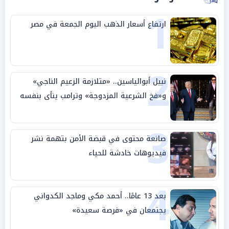
1
ارتفاع أسعار الذهب اليوم الجمعة في مصر
2
نبيل أبوالياسين.. «متلازمة الزعيم الناجي»
و«فخ الشرعية المزدوجة» وترامب ينأى بنفسه
وحليفه في «ميتم استراتيجي»
3
صانعة محتوى في قبضة الأمن بتهمة نشر
فيديوهات خادشة للحياء
4
بعد 13 عامًا.. أحمد مكي وماجد الكدواني
يجتمعان في «فرصة سعيدة»