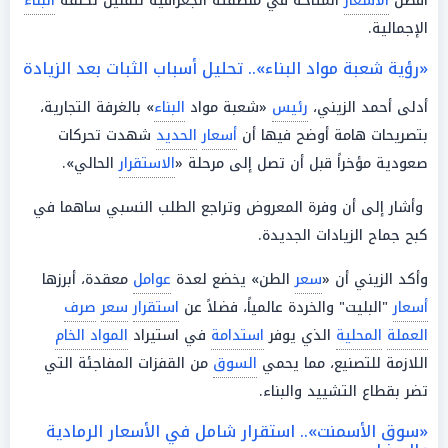
أفضل
الأسعار
المتاحة في منطقته الجغرافية لتقليل تكلفة
البناء
الإجمالية.
«رؤية شعبة مواد البناء».. تحليل أسباب الثبات بعد الزيادة
أدلى أحمد الزيني،
رئيس
«شعبة مواد
البناء
» بالغرفة التجارية،
بتصريحات هامة أوضح فيها أن
أسعار
الحديد
شهدت تحركات
صعودية مؤخراً قبل أن تصل إلى مرحلة «
الاستقرار
الحالي».
وأشار إلى أن وفرة المعروض وتراجع الطلب النسبي ساهما في
كبح جماح الزيادات الجديدة.
وأكد الزيني أن «
سعر
الطن» يخضع لعدة
عوامل
معقدة، أبرزها
أسعار
"البليت" والخردة عالمياً، فضلاً عن
استقرار
سعر
صرف
العملة
المحلية
الذي يوفر
استدامة
في استيراد
المواد الخام
اللازمة للتصنيع، مما يحمي
السوق
من القفزات المفاجئة التي
تضر بقطاع التشييد والبناء.
«سوق الأسمنت».. استقرار شامل في الأسعار الرمادية