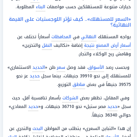
خيارات متنوعة للمستهلكين حسب مواصفات
البناء
المطلوبة.
«السعر للمستهلك».. كيف تؤثر اللوجستيات على القيمة
النهائية؟
يواجه المستهلك
النهائي
في
المحافظات
أسعاراً تختلف عن
أسعار
أرض
المصنع
نتيجة
إضافة «تكاليف
النقل
والتخزين»
وهامش ربح الوكلاء والتجار.
وبحسب رصد
الأسواق
، فقد وصل
سعر
طن «
الحديد
الاستثماري»
للمستهلك إلى نحو 39910 جنيهات، بينما سجل
حديد
عز نحو
39575 جنيهاً في بعض
مناطق
التوزيع.
وفي المقابل، تظهر بعض
الشركات
بأسعار تنافسية أقل، حيث
سجل «
حديد
مصر ستيل» نحو 36710 جنيهات، و«
حديد
المعادي»
حوالي 36340 جنيهاً.
إن هذا «التباين السعري» يتطلب من المواطن
البحث
والتحري عن