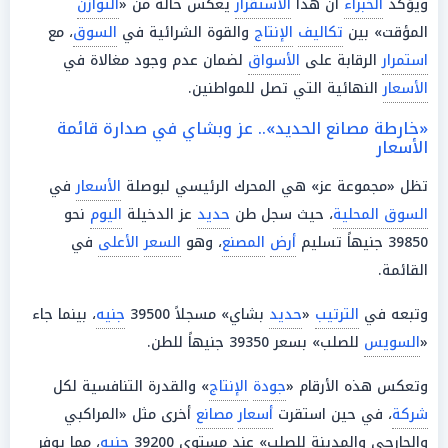
ويؤكد
الخبراء
أن هذا
الاستقرار
يعكس حالة من «
التوازن
المؤقت» بين
تكاليف
الإنتاج
والقوة الشرائية في
السوق
، مع
استمرار
الرقابة على
الأسواق
لضمان عدم وجود مغالاة في
الأسعار
النهائية التي تصل للمواطنين.
«خارطة مصانع الحديد».. عز وبشاي في صدارة قائمة
الأسعار
تظل «مجموعة عز» هي المحرك الرئيسي لبوصلة
الأسعار
في
السوق المحلية
، حيث سجل طن
حديد
عز الدخيلة
اليوم
نحو
39850 جنيهاً تسليم
أرض
المصنع
، وهو
السعر
الأعلى
في
القائمة.
وتبعه في
الترتيب
«
حديد
بشاي» مسجلاً 39500
جنيه
، بينما جاء
«
السويس
للصلب» بسعر 39350 جنيهاً للطن.
وتعكس هذه الأرقام «
جودة
الإنتاج
» والقدرة التنافسية لكل
شركة
، في حين استقرت
أسعار
مصانع
أخرى مثل «المراكبي
والجارحي والمدينة للصلب» عند مستوى 39200
جنيه
، مما يوفر