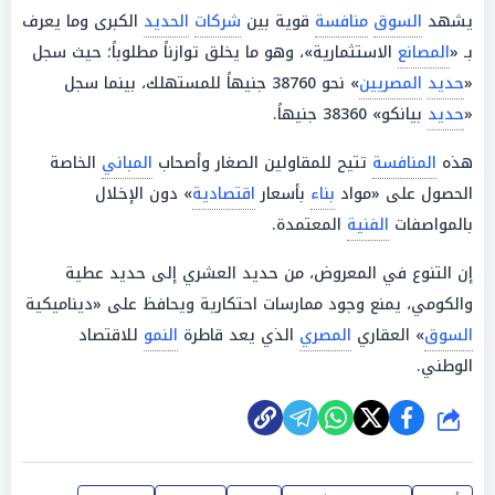
يشهد
السوق
منافسة
قوية بين
شركات
الحديد
الكبرى وما يعرف
بـ «
المصانع
الاستثمارية»، وهو ما يخلق توازناً مطلوباً؛ حيث سجل
«
حديد
المصريين
» نحو 38760 جنيهاً للمستهلك، بينما سجل
«
حديد
بيانكو» 38360 جنيهاً.
هذه
المنافسة
تتيح للمقاولين الصغار وأصحاب
المباني
الخاصة
الحصول على «مواد
بناء
بأسعار
اقتصادية
» دون الإخلال
بالمواصفات
الفنية
المعتمدة.
إن التنوع في المعروض، من حديد العشري إلى حديد عطية
والكومي، يمنع وجود ممارسات احتكارية ويحافظ على «ديناميكية
السوق
» العقاري
المصري
الذي يعد قاطرة
النمو
للاقتصاد
الوطني.
شارك