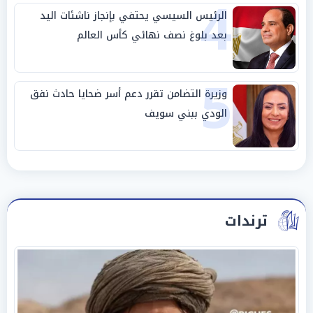
4
الرئيس السيسي يحتفي بإنجاز ناشئات اليد
بعد بلوغ نصف نهائي كأس العالم
5
وزيرة التضامن تقرر دعم أسر ضحايا حادث نفق
الودي ببني سويف
ترندات