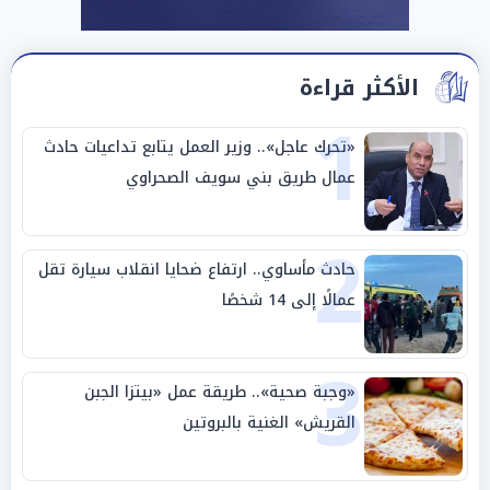
الأكثر قراءة
1
«تحرك عاجل».. وزير العمل يتابع تداعيات حادث
عمال طريق بني سويف الصحراوي
2
حادث مأساوي.. ارتفاع ضحايا انقلاب سيارة تقل
عمالًا إلى 14 شخصًا
3
«وجبة صحية».. طريقة عمل «بيتزا الجبن
القريش» الغنية بالبروتين