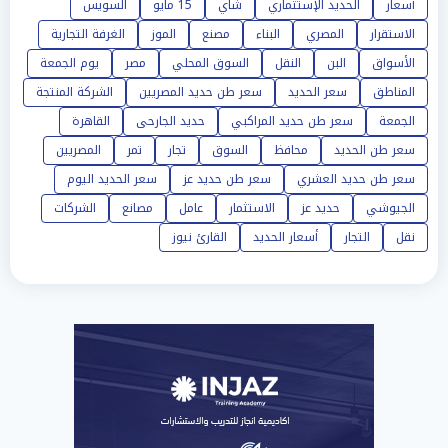
أسعار
الحديد الإستثماري
شاي
15 مايو
السويس
الاستقرار
المصري
البناء
مصنع
الموز
الغرفة التجارية
الأسواق
البن
النقل
السوق المحلي
مصر
يوم الجمعة
المناطق
سعر الحديد
سعر طن حديد المصريين
الشركة المنتجة
الجمعة
سعر طن حديد المراكبي
حديد الجارحى
القاهرة
سعر طن الحديد
محافظ
السوق
تجار
تمر
المصريين
سعر طن حديد العشري
سعر طن حديد عز
سعر الحديد اليوم
الجيوشي
حديد عز
الاستثمار
عامل
مصانع
الشركات
نقل
التجار
أسعار الحديد
القارئ نيوز