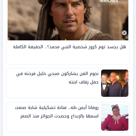
هل يجسد توم كروز شخصية النبي محمد؟.. الحقيقة الكاملة
نجوم الفن يشاركون صبحي خليل فرحته في
حفل زفاف ابنته
روفانا أيمن طه.. فنانة تشكيلية شابة صنعت
اسمها بالإبداع وحصدت الجوائز منذ الصغر