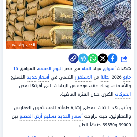
الحديد والأسمنت
شارك
شهدت
أسواق
مواد
البناء
في مصر
اليوم الجمعة
، الموافق
15
مايو
2026،
حالة
من
الاستقرار
النسبي في
أسعار
حديد
التسليح
والأسمنت، وذلك عقب موجة من الزيادات التي أقرتها بعض
الشركات
الكبرى خلال الفترة الماضية.
ويأتي هذا الثبات ليعطي إشارة طمأنة للمستثمرين العقاريين
والمقاولين، حيث تراوحت
أسعار
الحديد
تسليم
أرض
المصنع
بين
39000 و39850 جنيهاً للطن.