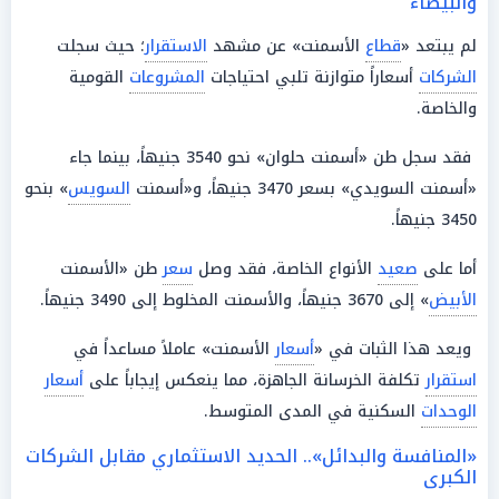
والبيضاء
لم يبتعد «
قطاع
الأسمنت» عن مشهد
الاستقرار
؛ حيث سجلت
الشركات
أسعاراً متوازنة تلبي احتياجات
المشروعات
القومية
والخاصة.
فقد سجل طن «أسمنت حلوان» نحو 3540 جنيهاً، بينما جاء
«أسمنت السويدي» بسعر 3470 جنيهاً، و«أسمنت
السويس
» بنحو
3450 جنيهاً.
أما على
صعيد
الأنواع الخاصة، فقد وصل
سعر
طن «الأسمنت
الأبيض
» إلى 3670 جنيهاً، والأسمنت المخلوط إلى 3490 جنيهاً.
ويعد هذا الثبات في «
أسعار
الأسمنت» عاملاً مساعداً في
استقرار
تكلفة الخرسانة الجاهزة، مما ينعكس إيجاباً على
أسعار
الوحدات
السكنية في المدى المتوسط.
«المنافسة والبدائل».. الحديد الاستثماري مقابل الشركات
الكبرى