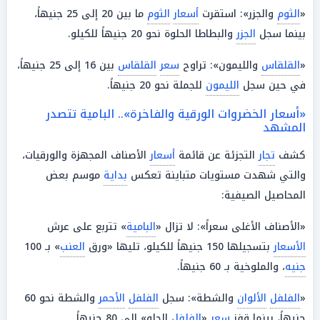
«
الثوم
والجزر»: استقرت
أسعار
الثوم
ما بين 20 إلى 25 جنيهاً،
بينما سجل
الجزر
والبطاطا الحلوة نحو 20 جنيهاً للكيلو.
«
القلقاس
والليمون»: تراوح
سعر
القلقاس
بين 16 إلى 25 جنيهاً،
في حين سجل
الليمون
للجملة نحو 20 جنيهاً.
«أسعار الخضروات الورقية والفاخرة».. البامية تتصدر
المشهد
كشف
تجار
التجزئة عن قائمة
أسعار
الأصناف المجهزة والورقيات،
والتي شهدت مستويات متباينة تعكس
بداية
موسم بعض
المحاصيل الصيفية:
«الأصناف الأغلى سعراً»: لا تزال «
البامية
» تتربع على عرش
الأسعار
بتسجيلها 150 جنيهاً للكيلو، تليها «ورق
العنب
» بـ 100
جنيه
، والملوخية بـ 60 جنيهاً.
«
الفلفل
الألوان
والشطة»: سجل
الفلفل
الأحمر
والشطة نحو 60
جنيهاً، بينما قفز
سعر
«
الفلفل
الحلو» إلى 80 جنيهاً.