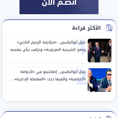
الأكثر قراءة
1
نبيل أبوالياسين.. «متلازمة الزعيم الناجي»
و«فخ الشرعية المزدوجة» وترامب ينأى بنفسه
وحليفه في «ميتم استراتيجي»
2
نبيل أبوالياسين.. إنفانتينو في «الدوامة
الأخلاقية» والفيفا تحت «المقصلة الإدارية» ..
«عبادة العرش وجنازة المصداقية»