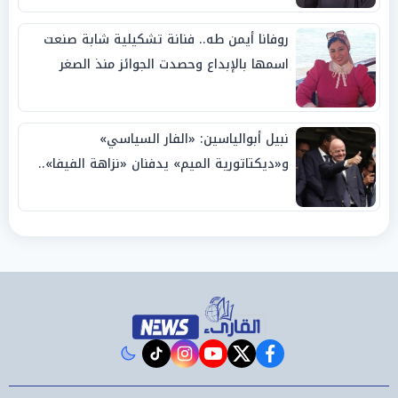
روفانا أيمن طه.. فنانة تشكيلية شابة صنعت
اسمها بالإبداع وحصدت الجوائز منذ الصغر
نبيل أبوالياسين: «الفار السياسي»
و«ديكتاتورية الميم» يدفنان «نزاهة الفيفا»..
وإقالة «إنفانتينو» باتت حتمية
instagram
tiktok
youtube
twitter
facebook