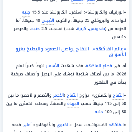
«الورقيات والكابوتشا»: استقرت الكابوتشا عند 15.5
جنيه
للواحدة، والبروكلي 25 جنيهاً، والكرنب
الأبيض
40 جنيهاً، أما
الحزمة من (
بقدونس
،
كزبرة
، شبت) فسجلت 2.5
جنيه
، والجرجير
جنيهين.
«عالم الفاكهة».. التفاح يواصل الصعود والبطيخ يغزو
الأسواق
أما في
قطاع
الفاكهة
، فقد شهدت
الأسعار
تنوعاً كبيراً لعام
2026، ما بين أصناف شتوية توشك على الرحيل وأصناف صيفية
بدأت في الظهور:
«
التفاح
والكمثرى»: تراوح
التفاح
(
الأحمر
والأصفر والأخضر) ما بين
50 إلى 115 جنيهاً حسب
الجودة
والمنشأ. وسجلت الكمثرى ما بين
80 إلى 100
جنيه
.
«
الفاكهة
الاستوائية»: سجل «
الكيوي
والأفوكادو»
أعلى
قيمة