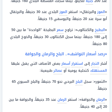
عند 200
جنيه
للكيلو، بينما سجلت القشطة البلدي 160 جنيهاً.
«
الموز
والبرتقال»: استقر
الموز
البلدي عند 30 جنيهاً، والبرتقال
أبو سرة عند 20 جنيهاً، واليوسفي 15 جنيهاً.
«
البطيخ
والكنتالوب»: تراوح
سعر
البطيخة "الواحدة" ما بين 50
إلى 180 جنيهاً، بينما سجل الكنتالوب 30 جنيهاً، والخوخ البلدي
80 جنيهاً.
«رصد أسعار النواشف».. البلح والرمان والجوافة
أشار
التجار
إلى
استقرار
أسعار
بعض الأصناف التي يقبل عليها
المستهلك
كتحلية يومية أو
عصائر
طبيعية:
«التمور»: سجل
البلح
البرحي نحو 70 جنيهاً، والبلح السيوي 65
جنيهاً.
«
الرمان
والجوافة»: استقر
الرمان
عند 35 جنيهاً، والجوافة ما بين
20 إلى 40 جنيهاً.