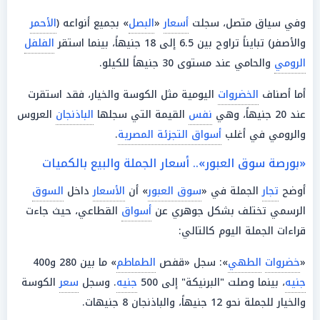
وفي سياق متصل، سجلت
أسعار
«
البصل
» بجميع أنواعه (
الأحمر
والأصفر) تبايناً تراوح بين 6.5 إلى 18 جنيهاً، بينما استقر
الفلفل
الرومي
والحامي عند مستوى 30 جنيهاً للكيلو.
أما أصناف
الخضروات
اليومية مثل الكوسة والخيار، فقد استقرت
عند 20 جنيهاً، وهي
نفس
القيمة التي سجلها
الباذنجان
العروس
والرومي في أغلب
أسواق التجزئة المصرية
.
«بورصة سوق العبور».. أسعار الجملة والبيع بالكميات
أوضح
تجار
الجملة في «
سوق العبور
» أن
الأسعار
داخل
السوق
الرسمي تختلف بشكل جوهري عن
أسواق
القطاعي، حيث جاءت
قراءات الجملة اليوم كالتالي:
«
خضروات
الطهي
»: سجل «قفص
الطماطم
» ما بين 280 و400
جنيه
، بينما وصلت "البرنيكة" إلى 500
جنيه
. وسجل
سعر
الكوسة
والخيار للجملة نحو 12 جنيهاً، والباذنجان 8 جنيهات.