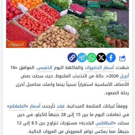
الخضراوات
شارك
شهدت
أسعار الخضروات
والفاكهة اليوم
الخميس
، الموافق «16
أبريل
2026»، حالة من التذبذب الملحوظ، حيث سجلت بعض
الأصناف الأساسية استقراراً نسبياً بينما واصلت محاصيل أخرى
رحلة الصعود.
ووفقاً لبيانات المتابعة الميدانية،
فقد
تأرجحت
أسعار
«
الطماطم
»
في تعاملات اليوم ما بين 15 إلى 28 جنيهاً للكيلو، في حين
سجلت «
البطاطس
البلدية» مستويات تتراوح بين 8.5 إلى 12
جنيهاً، مما يعكس توافر المعروض من العروات الحالية.