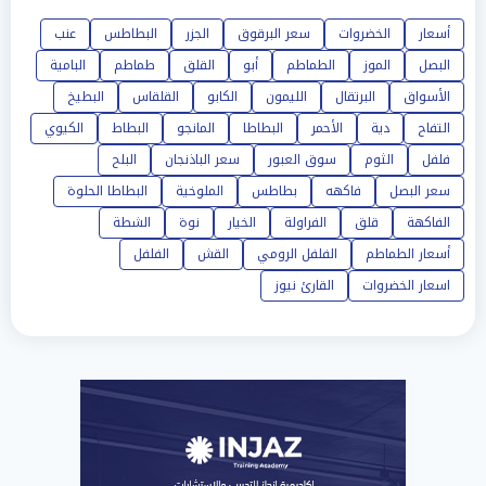
أسعار
الخضروات
سعر البرقوق
الجزر
البطاطس
عنب
البصل
الموز
الطماطم
أبو
القلق
طماطم
البامية
الأسواق
البرتقال
الليمون
الكابو
القلقاس
البطيخ
التفاح
دية
الأحمر
البطاطا
المانجو
البطاط
الكيوي
فلفل
الثوم
سوق العبور
سعر الباذنجان
البلح
سعر البصل
فاكهه
بطاطس
الملوخية
البطاطا الحلوة
الفاكهة
قلق
الفراولة
الخيار
نوة
الشطة
أسعار الطماطم
الفلفل الرومي
القش
الفلفل
اسعار الخضروات
القارئ نيوز