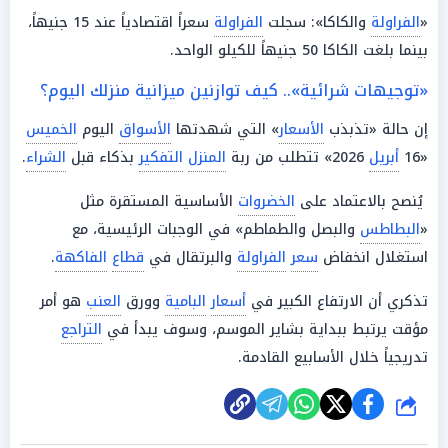
«
الفراولة
والكاكا»: سجلت
الفراولة
سعراً اقتصادياً عند 15 جنيهاً،
بينما بلغت الكاكا 50 جنيهاً للكيلو الواحد.
«توجيهات شرائية».. كيف توازنين ميزانية منزلك اليوم؟
إن حالة «تذبذب
الأسعار
» التي شهدتها
الأسواق
اليوم
الخميس
«16
أبريل
2026» تتطلب من ربة
المنزل
التفكير
بذكاء قبل
الشراء
.
يُنصح بالاعتماد على
الخضروات
الأساسية المستقرة مثل
«
البطاطس
والبصل والطماطم» في الوجبات الرئيسية، مع
استغلال انخفاض
سعر
الفراولة
والبرتقال في
قطاع
الفاكهة
.
تذكري أن الارتفاع الكبير في
أسعار
البامية
وورق
العنب
هو أمر
مؤقت يرتبط ببداية بشاير الموسم، وسوف يبدأ في
التراجع
تدريجياً خلال الأسابيع القادمة.
شارك